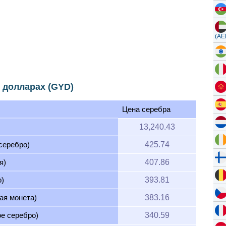
(AE
х долларах (GYD)
Цена серебра
13,240.43
 серебро)
425.74
я)
407.86
о)
393.81
ая монета)
383.16
ое серебро)
340.59