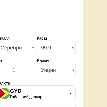
еталл
Карат
ес
Единица
алюта
GYD
Гайанский доллар