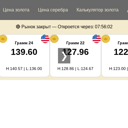
Цена золота
Цена серебра
Калькулятор золота
🔴 Рынок закрыт — Откроется через:
07:56:02
Грамм 24
Грамм 22
Грам
139.60
127.96
122
❯
H:140.57 | L:136.00
H:128.86 | L:124.67
H:123.00 |