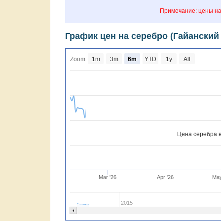
Примечание: цены на
График цен на серебро (Гайанский
Zoom
1m
3m
6m
YTD
1y
All
Цена серебра в
Mar '26
Apr '26
May
2015