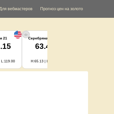
Для вебмастеров
Прогноз цен на золото
м 21
Серебряная унция
Серебро кг
.15
63.47
2,040.93
 L:119.00
H:65.13 | L:61.15
H:2,094.18 | L:1,966.08