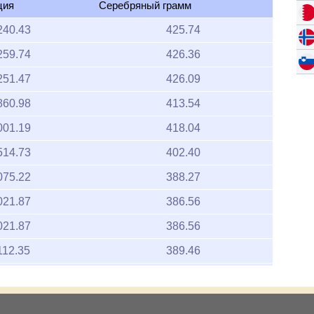
ция
Серебряный грамм
240.43
425.74
259.74
426.36
251.47
426.09
860.98
413.54
001.19
418.04
514.73
402.40
075.22
388.27
021.87
386.56
021.87
386.56
112.35
389.46
295.82
395.36
110.55
389.41