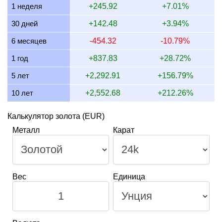
1 неделя
+245.92
+7.01%
13 июля 2026
1,317.35
42.35
42,352.88
494.01
30 дней
+142.48
+3.94%
12 июля 2026
1,350.73
43.43
43,426.02
506.52
6 месяцев
-454.32
-10.79%
11 июля 2026
1,351.85
43.46
43,462.14
506.95
1 год
+837.83
+28.72%
10 июля 2026
1,346.05
43.28
43,275.56
504.77
5 лет
+2,292.91
+156.79%
10 лет
+2,552.68
+212.26%
Калькулятор золота (EUR)
Металл
Карат
Вес
Единица