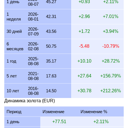
1 день
45.27
+0.93
+2.11%
08-07
26 июля 2026
1,334.81
42.91
42,914.30
500.56
1
2026-
25 июля 2026
1,334.52
42.90
42,904.87
500.45
42.31
+2.96
+7.01%
неделя
08-01
24 июля 2026
1,340.77
43.11
43,105.70
502.79
2026-
30 дней
43.56
+1.72
+3.94%
07-09
23 июля 2026
1,335.12
42.92
42,924.20
500.67
6
2026-
22 июля 2026
1,363.73
43.84
43,843.98
511.40
50.75
-5.48
-10.79%
месяцев
02-08
21 июля 2026
1,336.38
42.96
42,964.70
501.14
2025-
1 год
35.17
+10.10
+28.72%
08-08
20 июля 2026
1,314.17
42.25
42,250.65
492.81
2021-
19 июля 2026
1,316.80
42.34
42,335.11
493.80
5 лет
17.63
+27.64
+156.79%
08-08
18 июля 2026
1,316.80
42.34
42,335.11
493.80
2016-
10 лет
14.50
+30.78
+212.26%
08-08
17 июля 2026
1,317.11
42.35
42,345.23
493.92
Динамика золота (EUR)
16 июля 2026
1,306.36
42.00
41,999.60
489.89
Период
Изменение
Изменение %
15 июля 2026
1,328.63
42.72
42,715.39
498.24
1 день
+77.51
+2.11%
14 июля 2026
1,334.45
42.90
42,902.51
500.42