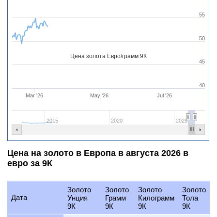
55
50
Цена золота Евро/грамм 9К
45
40
Mar '26
May '26
Jul '26
2015
2020
2025
Цена на золото в Европа в августа 2026 в
евро за 9К
Золото
Золото
Золото
Золото
Дата
Унция
Грамм
Килограмм
Тола
9К
9К
9К
9К