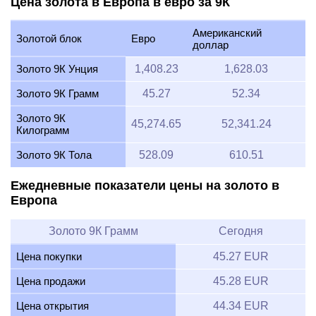
Цена золота в Европа в евро за 9К
Американский
Золотой блок
Евро
доллар
Золото 9К Унция
1,408.23
1,628.03
Золото 9К Грамм
45.27
52.34
Золото 9К
45,274.65
52,341.24
Килограмм
Золото 9К Тола
528.09
610.51
Ежедневные показатели цены на золото в
Европа
Золото 9К Грамм
Сегодня
Цена покупки
45.27 EUR
Цена продажи
45.28 EUR
Цена открытия
44.34 EUR