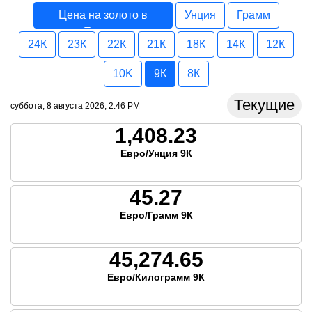
Цена на золото в
Унция
Грамм
Европа
24К
23К
22К
21К
18К
14К
12К
10K
9К
8К
Текущие
суббота, 8 августа 2026, 2:46 PM
1,408.23
Евро/Унция 9К
45.27
Евро/Грамм 9К
45,274.65
Евро/Килограмм 9К