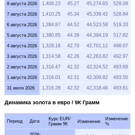
8 августа 2026
1,408.23
45.27
45,274.65
528.09
7 августа 2026
1,410.25
45.34
45,339.42
528.84
6 августа 2026
1,384.87
44.52
44,523.58
519.33
5 августа 2026
1,380.85
44.39
44,394.19
517.82
4 августа 2026
1,328.18
42.70
42,701.12
498.07
3 августа 2026
1,314.58
42.26
42,263.82
492.97
2 августа 2026
1,316.47
42.32
42,324.52
493.68
1 августа 2026
1,316.01
42.31
42,309.82
493.50
31 июля 2026
1,316.28
42.32
42,318.46
493.61
30 июля 2026
1,333.00
42.86
42,855.87
499.87
Динамика золота в евро / 9К Грамм
29 июля 2026
1,332.23
42.83
42,831.32
499.59
Курс EUR/
Изменение
28 июля 2026
1,327.64
42.68
42,683.69
497.87
Период
Дата
Изменение
Грамм 9К
%
27 июля 2026
1,345.90
43.27
43,270.62
504.71
2026-