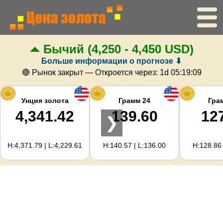
Бычий
(4,250 - 4,450 USD)
Главная
Больше информации о прогнозе ⬇
Цена золота
🔴 Рынок закрыт — Откроется через:
1d 05:19:08
Цена серебра
Унция золота
Грамм 24
Гра
4,341.42
139.60
12
❯
Калькулятор золота
H:4,371.79 | L:4,229.61
H:140.57 | L:136.00
H:128.86 
Для вебмастеров
Прогноз цен на золото