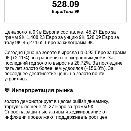
528.09
Евро/Тола 9К
Цена золота 9К в Европа составляет
45.27
Евро за
грамм 9К,
1,408.23
Евро за унцию 9К,
528.09
Евро за
толу 9К,
45,274.65
Евро за килограмм 9К.
Сегодня цена на золото выросла на 0.93 Евро за грамм
9К (+2.11%) по сравнению со вчерашним днём. За
последний год золото вырос на 28.72%. За последние
пять лет золото более чем удвоился (+156.8%). За
последнее десятилетие цены на золото почти
утроились.
💬 Интерпретация рынка
золото демонстрирует в целом bullish динамику,
торгуясь по цене 45.27 Евро за грамм 9К.
Спрос на защитные активы и хеджирование от
инфляции продолжают поддерживать рост цен.