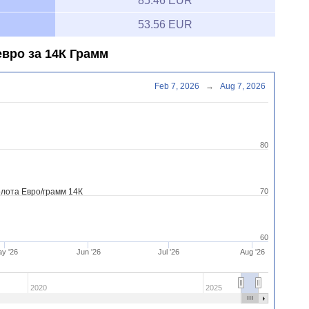
85.46 EUR
53.56 EUR
евро за 14К Грамм
Feb 7, 2026
→
Aug 7, 2026
80
лота Евро/грамм 14К
70
60
y '26
Jun '26
Jul '26
Aug '26
2020
2025