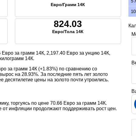
5 
Евро/Грамм 14К
10
824.03
Кал
Евро/Тола 14К
М
5
Евро за грамм 14К,
2,197.40
Евро за унцию 14К,
килограмм 14К.
В
вро за грамм 14К (+1.83%) по сравнению со
вырос на 28.93%. За последние пять лет золото
ее десятилетие цены на золото почти утроились.
В
ику, торгуясь по цене 70.66 Евро за грамм 14К.
е от инфляции продолжают поддерживать рост цен.