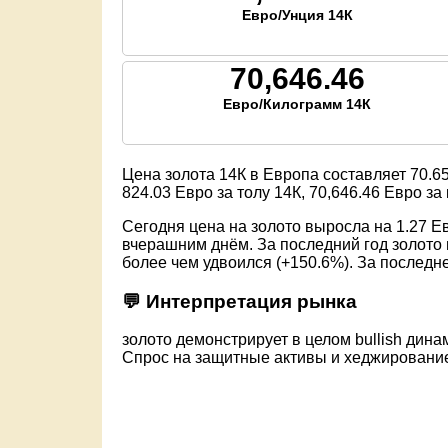
Евро/Унция 14К
70,646.46
Евро/Килограмм 14К
Цена золота 14К в Европа составляет
70.6
824.03
Евро за толу 14К,
70,646.46
Евро за 
Сегодня цена на золото выросла на 1.27 Е
вчерашним днём. За последний год золото 
более чем удвоился (+150.6%). За последн
💬 Интерпретация рынка
золото демонстрирует в целом bullish динам
Спрос на защитные активы и хеджировани