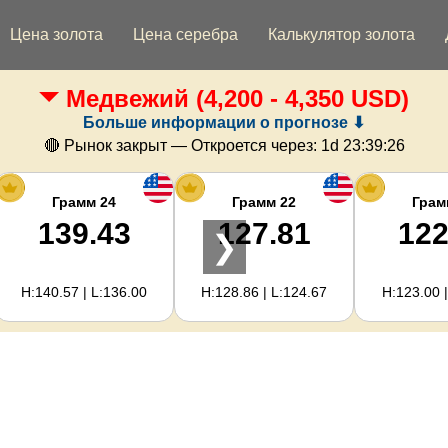
Цена золота
Цена серебра
Калькулятор золота
Медвежий
(4,200 - 4,350 USD)
Больше информации о прогнозе ⬇
🔴 Рынок закрыт — Откроется через:
1d 23:39:26
Грамм 24
Грамм 22
Грам
139.43
127.81
122
❯
H:140.57 | L:136.00
H:128.86 | L:124.67
H:123.00 |