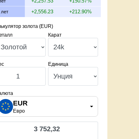
лет
+2,257.53
+150.57%
 лет
+2,556.23
+212.90%
ькулятор золота (EUR)
еталл
Карат
ес
Единица
алюта
EUR
Евро
3 752,32