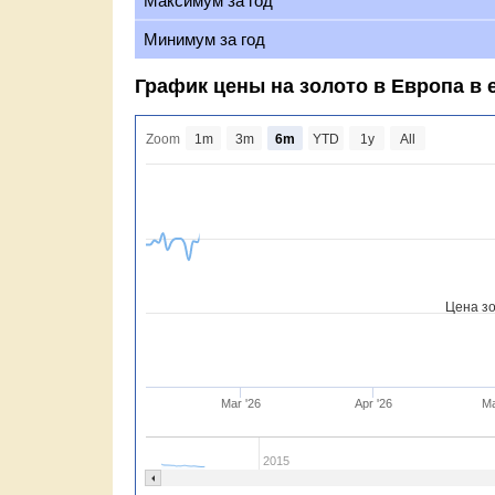
Максимум за год
Минимум за год
График цены на золото в Европа в 
Zoom
1m
3m
6m
YTD
1y
All
Цена зо
Mar '26
Apr '26
Ma
2015