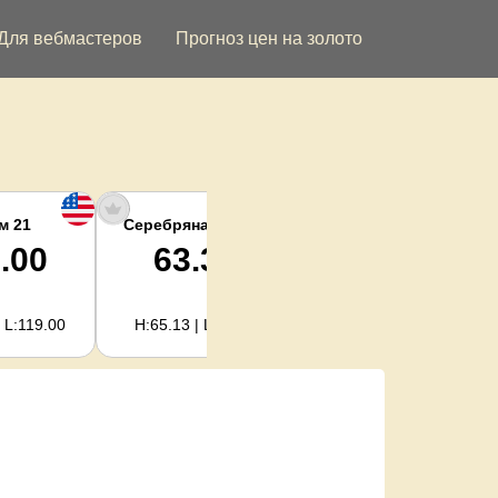
Для вебмастеров
Прогноз цен на золото
м 21
Серебряная унция
Серебро кг
.00
63.34
2,036.62
 L:119.00
H:65.13 | L:61.15
H:2,094.18 | L:1,966.08