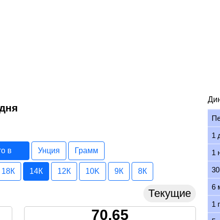
Ди
одня
П
1 
то в
Унция
Грамм
1 
30
18К
14К
12К
10K
9К
8К
6 
Текущие
1 
70.65