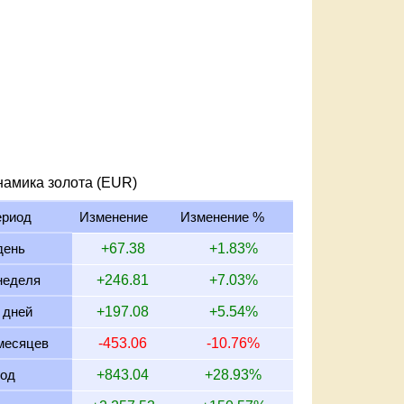
намика золота (EUR)
ериод
Изменение
Изменение %
день
+67.38
+1.83%
неделя
+246.81
+7.03%
 дней
+197.08
+5.54%
месяцев
-453.06
-10.76%
год
+843.04
+28.93%