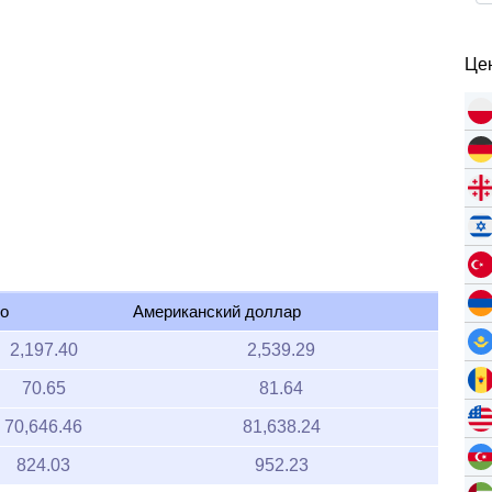
Цен
о
Американский доллар
2,197.40
2,539.29
70.65
81.64
70,646.46
81,638.24
824.03
952.23