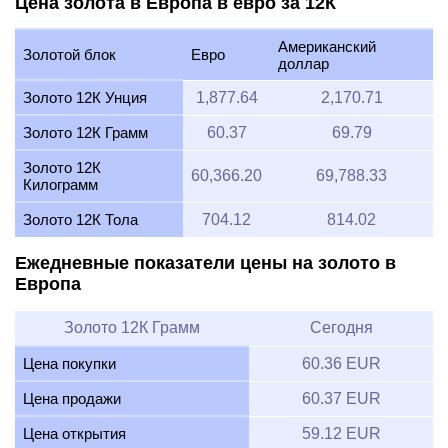
Цена золота в Европа в евро за 12К
Американский
Золотой блок
Евро
доллар
Золото 12К Унция
1,877.64
2,170.71
Золото 12К Грамм
60.37
69.79
Золото 12К
60,366.20
69,788.33
Килограмм
Золото 12К Тола
704.12
814.02
Ежедневные показатели цены на золото в
Европа
Золото 12К Грамм
Сегодня
Цена покупки
60.36 EUR
Цена продажи
60.37 EUR
Цена открытия
59.12 EUR