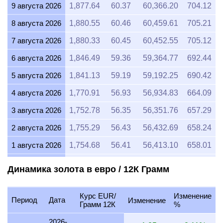
9 августа 2026
1,877.64
60.37
60,366.20
704.12
8 августа 2026
1,880.55
60.46
60,459.61
705.21
7 августа 2026
1,880.33
60.45
60,452.55
705.12
6 августа 2026
1,846.49
59.36
59,364.77
692.44
5 августа 2026
1,841.13
59.19
59,192.25
690.42
4 августа 2026
1,770.91
56.93
56,934.83
664.09
3 августа 2026
1,752.78
56.35
56,351.76
657.29
2 августа 2026
1,755.29
56.43
56,432.69
658.24
1 августа 2026
1,754.68
56.41
56,413.10
658.01
31 июля 2026
1,755.04
56.42
56,424.62
658.14
Динамика золота в евро / 12К Грамм
30 июля 2026
1,777.33
57.14
57,141.16
666.50
Курс EUR/
Изменение
29 июля 2026
1,776.31
57.11
57,108.42
666.12
Период
Дата
Изменение
Грамм 12К
%
28 июля 2026
1,770.19
56.91
56,911.59
663.82
2026-