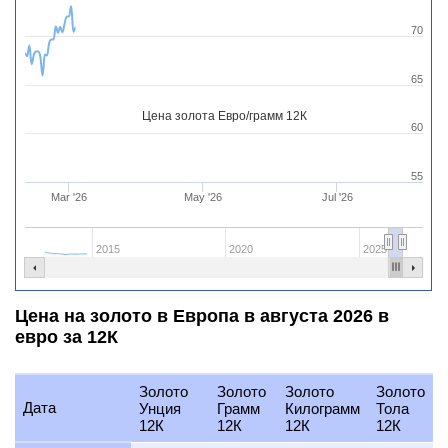
70
65
Цена золота Евро/грамм 12К
60
55
Mar '26
May '26
Jul '26
2015
2020
2025
Цена на золото в Европа в августа 2026 в
евро за 12К
Золото
Золото
Золото
Золото
Дата
Унция
Грамм
Килограмм
Тола
12К
12К
12К
12К