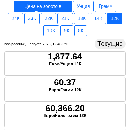
Цена на золото в
Унция
Грамм
Европа
24К
23К
22К
21К
18К
14К
12К
10K
9К
8К
Текущие
воскресенье, 9 августа 2026, 12:48 PM
1,877.64
Евро/Унция 12К
60.37
Евро/Грамм 12К
60,366.20
Евро/Килограмм 12К