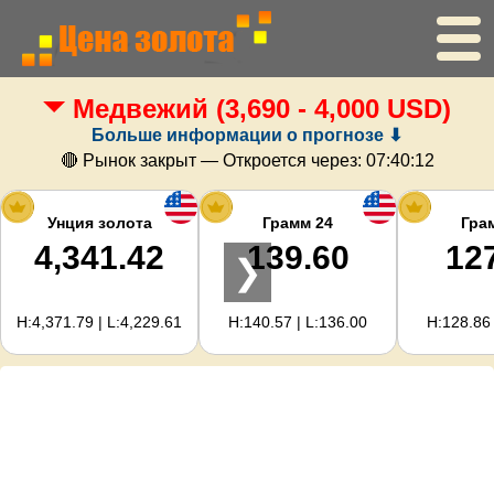
Медвежий
(3,690 - 4,000 USD)
Главная
Больше информации о прогнозе ⬇
Цена золота
🔴 Рынок закрыт — Откроется через:
07:40:12
Цена серебра
Унция золота
Грамм 24
Гра
4,341.42
139.60
12
❯
Калькулятор золота
H:4,371.79 | L:4,229.61
H:140.57 | L:136.00
H:128.86 
Для вебмастеров
Прогноз цен на золото