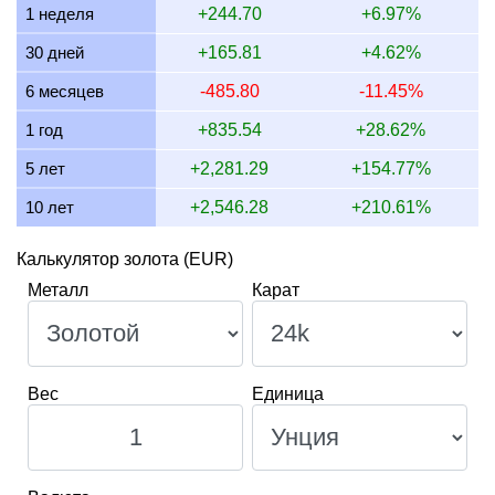
1 неделя
+244.70
+6.97%
14 июля 2026
1,779.26
57.20
57,203.34
667.22
30 дней
+165.81
+4.62%
13 июля 2026
1,756.47
56.47
56,470.51
658.68
6 месяцев
-485.80
-11.45%
12 июля 2026
1,800.98
57.90
57,901.36
675.37
1 год
+835.54
+28.62%
11 июля 2026
1,802.47
57.95
57,949.52
675.93
5 лет
+2,281.29
+154.77%
10 лет
+2,546.28
+210.61%
Калькулятор золота (EUR)
Металл
Карат
Вес
Единица