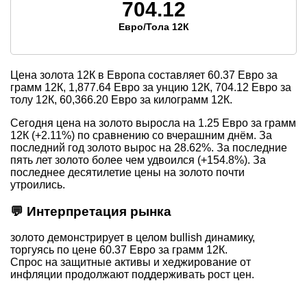
704.12
Евро/Тола 12К
Цена золота 12К в Европа составляет
60.37
Евро за
грамм 12К,
1,877.64
Евро за унцию 12К,
704.12
Евро за
толу 12К,
60,366.20
Евро за килограмм 12К.
Сегодня цена на золото выросла на 1.25 Евро за грамм
12К (+2.11%) по сравнению со вчерашним днём. За
последний год золото вырос на 28.62%. За последние
пять лет золото более чем удвоился (+154.8%). За
последнее десятилетие цены на золото почти
утроились.
💬 Интерпретация рынка
золото демонстрирует в целом bullish динамику,
торгуясь по цене 60.37 Евро за грамм 12К.
Спрос на защитные активы и хеджирование от
инфляции продолжают поддерживать рост цен.