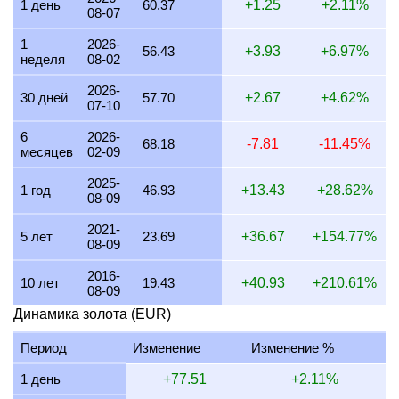
1 день
60.37
+1.25
+2.11%
08-07
27 июля 2026
1,794.53
57.69
57,694.16
672.95
1
2026-
26 июля 2026
1,779.75
57.22
57,219.06
667.41
56.43
+3.93
+6.97%
неделя
08-02
25 июля 2026
1,779.36
57.21
57,206.50
667.26
2026-
30 дней
57.70
+2.67
+4.62%
07-10
24 июля 2026
1,787.69
57.47
57,474.27
670.38
6
2026-
23 июля 2026
1,780.16
57.23
57,232.27
667.56
68.18
-7.81
-11.45%
месяцев
02-09
22 июля 2026
1,818.31
58.46
58,458.64
681.87
2025-
1 год
46.93
+13.43
+28.62%
08-09
21 июля 2026
1,781.84
57.29
57,286.27
668.19
2021-
20 июля 2026
1,752.23
56.33
56,334.19
657.09
5 лет
23.69
+36.67
+154.77%
08-09
19 июля 2026
1,755.73
56.45
56,446.81
658.40
2016-
10 лет
19.43
+40.93
+210.61%
08-09
18 июля 2026
1,755.73
56.45
56,446.81
658.40
Динамика золота (EUR)
17 июля 2026
1,756.15
56.46
56,460.31
658.56
Период
Изменение
Изменение %
16 июля 2026
1,741.82
56.00
55,999.47
653.18
1 день
+77.51
+2.11%
15 июля 2026
1,771.50
56.95
56,953.86
664.31