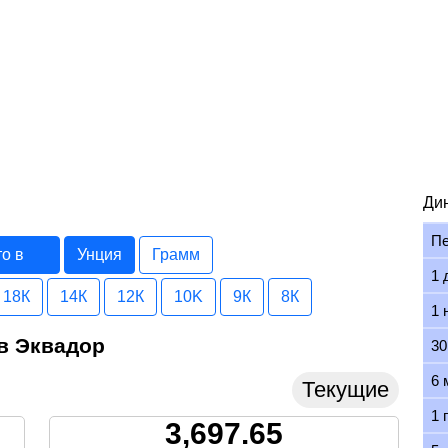
Ди
П
то в
Унция
Грамм
1 
18К
14К
12К
10K
9К
8К
1 
 в Эквадор
30
6 
Текущие
1 
3,697.65