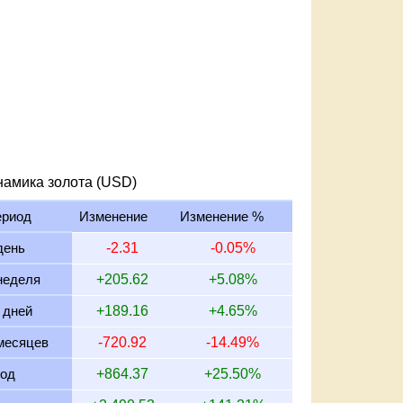
намика золота (USD)
ериод
Изменение
Изменение %
день
-2.31
-0.05%
неделя
+205.62
+5.08%
 дней
+189.16
+4.65%
месяцев
-720.92
-14.49%
год
+864.37
+25.50%