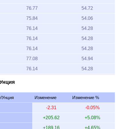
76.77
54.72
75.84
54.06
76.14
54.28
76.14
54.28
76.14
54.28
77.08
54.94
76.14
54.28
75.84
54.06
 Унция
76.77
54.72
/Унция
Изменение
Изменение %
76.14
54.28
-2.31
-0.05%
76.14
54.28
+205.62
+5.08%
76.45
54.50
+189.16
+4.65%