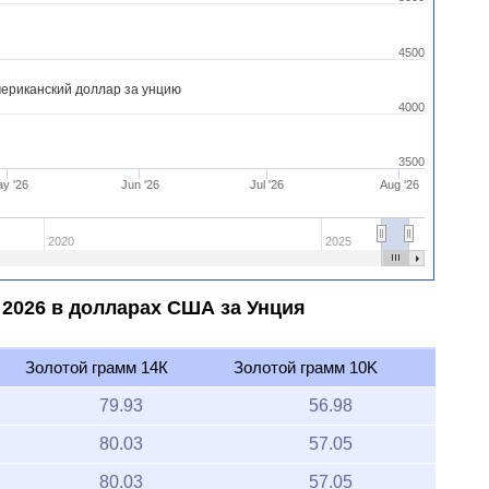
4500
ериканский доллар за унцию
4000
3500
y '26
Jun '26
Jul '26
Aug '26
2020
2025
а 2026 в долларах США за Унция
Золотой грамм 14К
Золотой грамм 10K
79.93
56.98
80.03
57.05
80.03
57.05