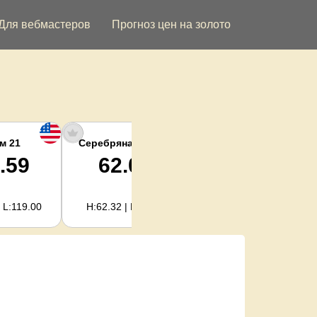
Для вебмастеров
Прогноз цен на золото
м 21
Серебряная унция
Серебро кг
.59
62.02
1,994.08
 L:119.00
H:62.32 | L:61.15
H:2,003.89 | L:1,966.08