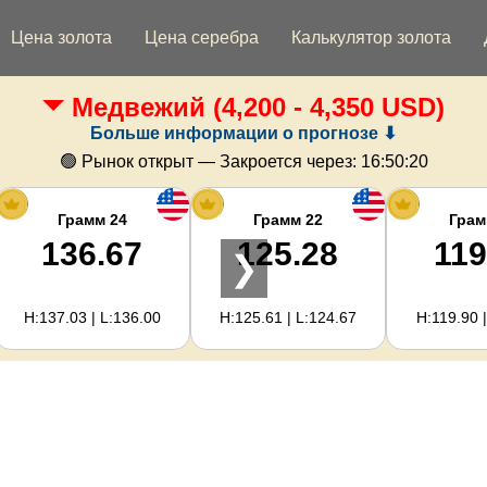
Цена золота
Цена серебра
Калькулятор золота
Медвежий
(4,200 - 4,350 USD)
Больше информации о прогнозе ⬇
🟢 Рынок открыт — Закроется через:
16:50:20
Грамм 24
Грамм 22
Грам
136.67
125.28
119
❯
H:137.03 | L:136.00
H:125.61 | L:124.67
H:119.90 |