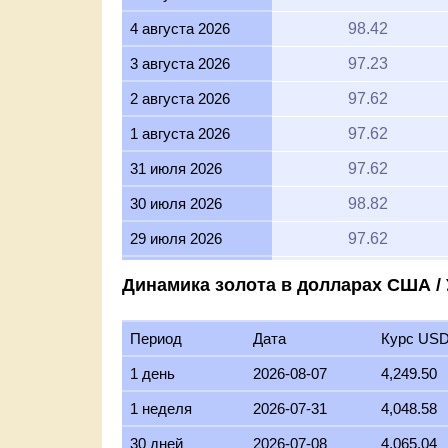
4 августа 2026
98.42
3 августа 2026
97.23
2 августа 2026
97.62
1 августа 2026
97.62
31 июля 2026
97.62
30 июля 2026
98.82
29 июля 2026
97.62
28 июля 2026
97.23
Динамика золота в долларах США /
27 июля 2026
98.42
Период
Дата
Курс USD
26 июля 2026
97.62
1 день
2026-08-07
4,249.50
25 июля 2026
97.62
1 неделя
2026-07-31
4,048.58
24 июля 2026
98.02
30 дней
2026-07-08
4,065.04