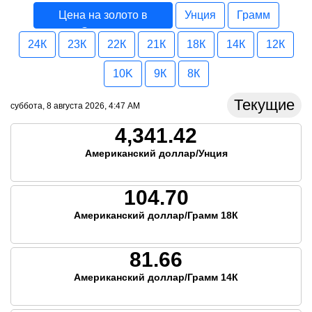
Цена на золото в
Унция
Грамм
Эквадор
24К
23К
22К
21К
18К
14К
12К
10K
9К
8К
Текущие
суббота, 8 августа 2026, 4:47 AM
4,341.42
Американский доллар/Унция
104.70
Американский доллар/Грамм 18К
81.66
Американский доллар/Грамм 14К