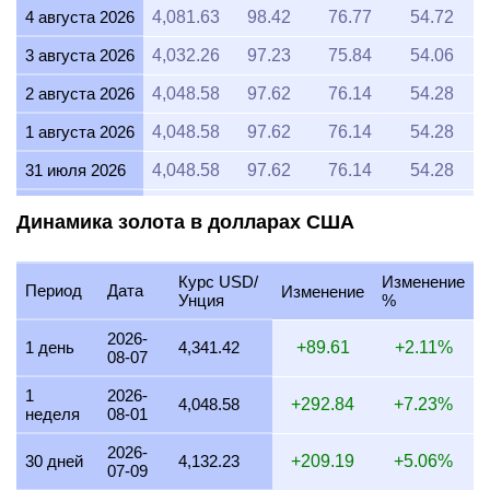
4 августа 2026
4,081.63
98.42
76.77
54.72
3 августа 2026
4,032.26
97.23
75.84
54.06
2 августа 2026
4,048.58
97.62
76.14
54.28
1 августа 2026
4,048.58
97.62
76.14
54.28
31 июля 2026
4,048.58
97.62
76.14
54.28
30 июля 2026
4,098.36
98.82
77.08
54.94
Динамика золота в долларах США
29 июля 2026
4,048.58
97.62
76.14
54.28
Курс USD/
Изменение
28 июля 2026
4,032.26
97.23
75.84
54.06
Период
Дата
Изменение
Унция
%
27 июля 2026
4,081.63
98.42
76.77
54.72
2026-
1 день
4,341.42
+89.61
+2.11%
08-07
26 июля 2026
4,048.58
97.62
76.14
54.28
1
2026-
25 июля 2026
4,048.58
97.62
76.14
54.28
4,048.58
+292.84
+7.23%
неделя
08-01
24 июля 2026
4,065.04
98.02
76.45
54.50
2026-
30 дней
4,132.23
+209.19
+5.06%
07-09
23 июля 2026
4,048.58
97.62
76.14
54.28