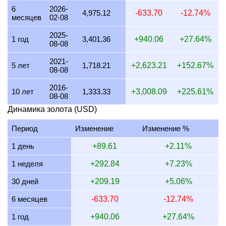
6
2026-
22 июля 2026
4,149.38
100.05
78.04
55.63
4,975.12
-633.70
-12.74%
месяцев
02-08
21 июля 2026
4,065.04
98.02
76.45
54.50
2025-
1 год
3,401.36
+940.06
+27.64%
08-08
20 июля 2026
4,000.00
96.45
75.23
53.63
2021-
19 июля 2026
4,016.06
96.84
75.53
53.84
5 лет
1,718.21
+2,623.21
+152.67%
08-08
18 июля 2026
4,016.06
96.84
75.53
53.84
2016-
10 лет
1,333.33
+3,008.09
+225.61%
08-08
17 июля 2026
4,016.06
96.84
75.53
53.84
Динамика золота (USD)
16 июля 2026
3,984.06
96.07
74.93
53.41
Период
Изменение
Изменение %
15 июля 2026
4,065.04
98.02
76.45
54.50
1 день
+89.61
+2.11%
14 июля 2026
4,065.04
98.02
76.45
54.50
1 неделя
+292.84
+7.23%
13 июля 2026
4,000.00
96.45
75.23
53.63
30 дней
+209.19
+5.06%
12 июля 2026
4,115.23
99.23
77.40
55.17
6 месяцев
-633.70
-12.74%
11 июля 2026
4,115.23
99.23
77.40
55.17
1 год
+940.06
+27.64%
10 июля 2026
4,098.36
98.82
77.08
54.94