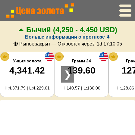
Бычий
(4,250 - 4,450 USD)
Главная
Больше информации о прогнозе ⬇
Цена золота
🔴 Рынок закрыт — Откроется через:
1d 17:10:05
Цена серебра
Унция золота
Грамм 24
Гра
4,341.42
139.60
12
❯
Калькулятор золота
H:4,371.79 | L:4,229.61
H:140.57 | L:136.00
H:128.86 
Для вебмастеров
Прогноз цен на золото