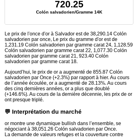
720.25
Colón salvadorien/Gramme 14K
Le prix de l'once d'or à Salvador est
de 38,290.14
Colón
salvadorien par once, Le prix du gramme d'or est
de
1,231.19
Colón salvadorien par gramme carat 24,
1,128.59
Colón salvadorien par gramme carat 22,
1,077.30
Colón
salvadorien par gramme carat 21,
923.40
Colón
salvadorien par gramme carat 18.
Aujourd’hui, le prix de or a augmenté de 855.87 Colón
salvadorien par Once (+2.3%) par rapport à hier. Au cours
de l’année écoulée, or a augmenté de 28.13%. Au cours
des cinq dernières années, or a plus que doublé
(+146.6%). Au cours de la dernière décennie, les prix de or
ont presque triplé.
💬 Interprétation du marché
or montre une dynamique bullish dans l’ensemble, se
négociant à 38,051.26 Colón salvadorien par Once.
La demande de valeurs refuges et la couverture contre