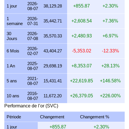
2026-
25 juillet 2026
35,435.55
1,139.25
854.44
666.46
1 jour
38,129.28
+855.87
+2.30%
08-07
24 juillet 2026
35,558.51
1,143.21
857.40
668.78
1
2026-
35,442.71
+2,608.54
+7.36%
semaine
07-31
23 juillet 2026
35,429.52
1,139.06
854.29
666.35
30
2026-
22 juillet 2026
36,302.05
1,167.11
875.33
682.76
35,570.33
+2,480.93
+6.97%
Jours
07-08
21 juillet 2026
35,570.26
1,143.58
857.69
669.00
2026-
6 Mois
43,404.27
-5,353.02
-12.33%
02-07
20 juillet 2026
34,999.56
1,125.24
843.93
658.26
2025-
19 juillet 2026
35,096.90
1,128.37
846.27
660.09
1 An
29,698.19
+8,353.07
+28.13%
08-07
18 juillet 2026
35,096.90
1,128.37
846.27
660.09
2021-
5 ans
15,431.41
+22,619.85
+146.58%
08-07
17 juillet 2026
35,127.91
1,129.36
847.02
660.68
2016-
16 juillet 2026
34,855.02
1,120.59
840.44
655.54
10 ans
11,672.20
+26,379.05
+226.00%
08-07
15 juillet 2026
35,564.28
1,143.39
857.54
668.88
Performance de l’or (SVC)
14 juillet 2026
35,564.42
1,143.40
857.55
668.89
Période
Changement
Changement %
13 juillet 2026
35,024.13
1,126.03
844.52
658.73
1 jour
+855.87
+2.30%