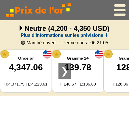
Neutre
(4,200 - 4,350 USD)
Accueil
Plus d'informations sur les prévisions ⬇
Cours de l'or
🟢 Marché ouvert — Ferme dans :
06:21:05
Cours de l'argent
Once or
Gramme 24
Gram
4,347.06
139.78
12
❯
Calculateur d'or
H:4,371.79 | L:4,229.61
H:140.57 | L:136.00
H:128.86 
Pour les Webmasters
Prévisions du prix de l'or