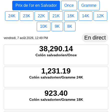
Prix de l'or en Salvador
Once
Gramme
24K
23K
22K
21K
18K
14K
12K
10K
9K
8K
En direct
vendredi, 7 août 2026, 12:49 PM
38,290.14
Colón salvadorien/Once
1,231.19
Colón salvadorien/Gramme 24K
923.40
Colón salvadorien/Gramme 18K