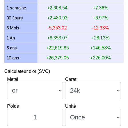
12 juillet 2026
36,044.94
1,158.84
869.13
677.92
1 semaine
+2,608.54
+7.36%
11 juillet 2026
36,044.94
1,158.84
869.13
677.92
30 Jours
+2,480.93
+6.97%
10 juillet 2026
35,870.83
1,153.25
864.94
674.65
6 Mois
-5,353.02
-12.33%
9 juillet 2026
36,150.40
1,162.24
871.68
679.91
1 An
+8,353.07
+28.13%
5 ans
+22,619.85
+146.58%
10 ans
+26,379.05
+226.00%
Calculateur d'or (SVC)
Metal
Carat
Poids
Unité