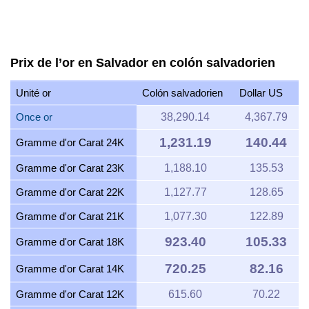
Prix de l’or en Salvador en colón salvadorien
Unité or
Colón salvadorien
Dollar US
Once or
38,290.14
4,367.79
1,231.19
140.44
Gramme d'or Carat 24K
Gramme d'or Carat 23K
1,188.10
135.53
Gramme d'or Carat 22K
1,127.77
128.65
Gramme d'or Carat 21K
1,077.30
122.89
923.40
105.33
Gramme d'or Carat 18K
720.25
82.16
Gramme d'or Carat 14K
Gramme d'or Carat 12K
615.60
70.22