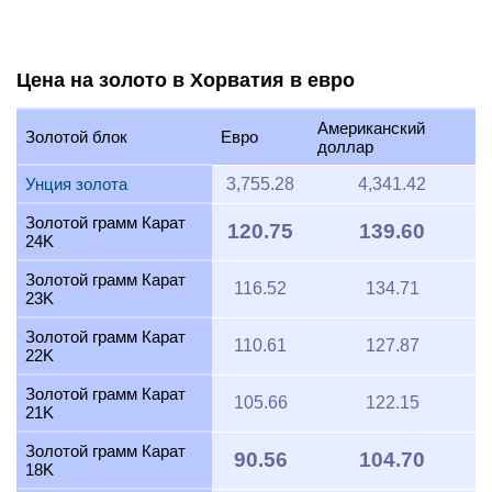
Цена на золото в Хорватия в евро
Американский
Золотой блок
Евро
доллар
Унция золота
3,755.28
4,341.42
Золотой грамм Карат
120.75
139.60
24K
Золотой грамм Карат
116.52
134.71
23K
Золотой грамм Карат
110.61
127.87
22K
Золотой грамм Карат
105.66
122.15
21K
Золотой грамм Карат
90.56
104.70
18K