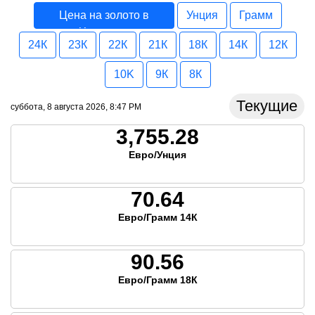
Цена на золото в
Унция
Грамм
Хорватия
24К
23К
22К
21К
18К
14К
12К
10K
9К
8К
Текущие
суббота, 8 августа 2026, 8:47 PM
3,755.28
Евро/Унция
70.64
Евро/Грамм 14К
90.56
Евро/Грамм 18К