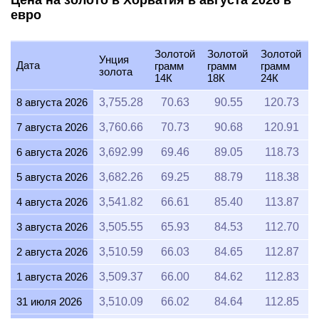
Цена на золото в Хорватия в августа 2026 в
евро
Золотой
Золотой
Золотой
Унция
Дата
грамм
грамм
грамм
золота
14К
18К
24К
8 августа 2026
3,755.28
70.63
90.55
120.73
7 августа 2026
3,760.66
70.73
90.68
120.91
6 августа 2026
3,692.99
69.46
89.05
118.73
5 августа 2026
3,682.26
69.25
88.79
118.38
4 августа 2026
3,541.82
66.61
85.40
113.87
3 августа 2026
3,505.55
65.93
84.53
112.70
2 августа 2026
3,510.59
66.03
84.65
112.87
1 августа 2026
3,509.37
66.00
84.62
112.83
31 июля 2026
3,510.09
66.02
84.64
112.85