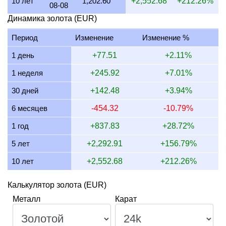
10 лет
1,202.60
+2,552.68
+212.26%
08-08
17 июля 2026
3,512.31
66.06
84.69
112.92
Динамика золота (EUR)
16 июля 2026
3,483.64
65.52
84.00
112.00
Период
Изменение
Изменение %
15 июля 2026
3,543.01
66.64
85.43
113.91
1 день
+77.51
+2.11%
14 июля 2026
3,558.53
66.93
85.81
114.41
1 неделя
+245.92
+7.01%
13 июля 2026
3,512.94
66.07
84.71
112.94
30 дней
+142.48
+3.94%
12 июля 2026
3,601.95
67.74
86.85
115.80
6 месяцев
-454.32
-10.79%
11 июля 2026
3,604.95
67.80
86.92
115.90
1 год
+837.83
+28.72%
10 июля 2026
3,589.47
67.51
86.55
115.40
5 лет
+2,292.91
+156.79%
10 лет
+2,552.68
+212.26%
Калькулятор золота (EUR)
Металл
Карат