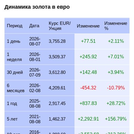
30 июля 2026
3,554.66
66.86
85.71
114.28
Динамика золота в евро
29 июля 2026
3,552.62
66.82
85.66
114.22
Курс EUR/
Изменение
28 июля 2026
3,540.38
66.59
85.37
113.82
Период
Дата
Изменение
Унция
%
27 июля 2026
3,589.06
67.50
86.54
115.39
2026-
1 день
3,755.28
+77.51
+2.11%
08-07
26 июля 2026
3,559.51
66.95
85.83
114.44
1
2026-
25 июля 2026
3,558.72
66.93
85.81
114.41
3,509.37
+245.92
+7.01%
неделя
08-01
24 июля 2026
3,575.38
67.24
86.21
114.95
2026-
30 дней
3,612.80
+142.48
+3.94%
07-09
23 июля 2026
3,560.33
66.96
85.85
114.46
6
2026-
22 июля 2026
3,636.62
68.40
87.69
116.92
4,209.61
-454.32
-10.79%
месяцев
02-08
21 июля 2026
3,563.69
67.02
85.93
114.57
2025-
1 год
2,917.45
+837.83
+28.72%
08-08
20 июля 2026
3,504.46
65.91
84.50
112.67
2021-
19 июля 2026
3,511.47
66.04
84.67
112.89
5 лет
1,462.37
+2,292.91
+156.79%
08-08
18 июля 2026
3,511.47
66.04
84.67
112.89
2016-