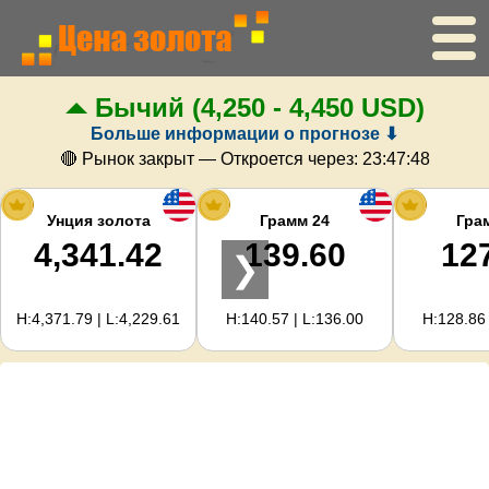
Бычий
(4,250 - 4,450 USD)
Главная
Больше информации о прогнозе ⬇
Цена золота
🔴 Рынок закрыт — Откроется через:
23:47:48
Цена серебра
Унция золота
Грамм 24
Гра
4,341.42
139.60
12
❯
Калькулятор золота
H:4,371.79 | L:4,229.61
H:140.57 | L:136.00
H:128.86 
Для вебмастеров
Прогноз цен на золото