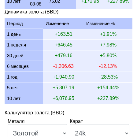
10 лет
75.02
+170.95
+227.89%
08-08
16 июля 2026
6,972.11
224.15
224,153.39
2,614.54
Динамика золота (BBD)
15 июля 2026
7,113.82
228.71
228,709.35
2,667.68
Период
Изменение
Изменение %
14 июля 2026
7,113.82
228.71
228,709.35
2,667.68
1 день
+163.51
+1.91%
13 июля 2026
7,000.00
225.05
225,050.00
2,625.00
1 неделя
+646.45
+7.98%
12 июля 2026
7,201.65
231.53
231,532.92
2,700.62
30 дней
+479.16
+5.80%
11 июля 2026
7,201.65
231.53
231,532.92
2,700.62
6 месяцев
-1,206.63
-12.13%
10 июля 2026
7,172.13
230.58
230,584.02
2,689.55
1 год
+1,940.90
+28.53%
5 лет
+5,307.19
+154.44%
10 лет
+6,076.95
+227.89%
Калькулятор золота (BBD)
Металл
Карат