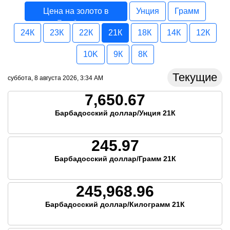
Цена на золото в
Унция
Грамм
Барбадос
24К
23К
22К
21К
18К
14К
12К
10K
9К
8К
Текущие
суббота, 8 августа 2026, 3:34 AM
7,650.67
Барбадосский доллар/Унция 21К
245.97
Барбадосский доллар/Грамм 21К
245,968.96
Барбадосский доллар/Килограмм 21К