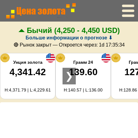
Бычий
(4,250 - 4,450 USD)
Главная
Больше информации о прогнозе ⬇
Цена золота
🔴 Рынок закрыт — Откроется через:
1d 17:35:33
Цена серебра
Унция золота
Грамм 24
Гра
4,341.42
139.60
12
❯
Калькулятор золота
H:4,371.79 | L:4,229.61
H:140.57 | L:136.00
H:128.86 
Для вебмастеров
Прогноз цен на золото