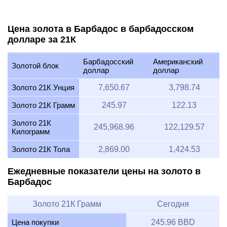
Цена золота в Барбадос в барбадосском
долларе за 21К
Барбадосский
Американский
Золотой блок
доллар
доллар
Золото 21К Унция
7,650.67
3,798.74
Золото 21К Грамм
245.97
122.13
Золото 21К
245,968.96
122,129.57
Килограмм
Золото 21К Тола
2,869.00
1,424.53
Ежедневные показатели цены на золото в
Барбадос
Золото 21К Грамм
Сегодня
Цена покупки
245.96 BBD