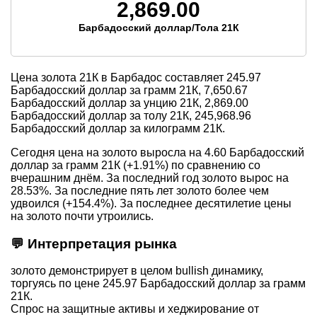
2,869.00
Барбадосский доллар/Тола 21К
Цена золота 21К в Барбадос составляет
245.97
Барбадосский доллар за грамм 21К,
7,650.67
Барбадосский доллар за унцию 21К,
2,869.00
Барбадосский доллар за толу 21К,
245,968.96
Барбадосский доллар за килограмм 21К.
Сегодня цена на золото выросла на 4.60 Барбадосский
доллар за грамм 21К (+1.91%) по сравнению со
вчерашним днём. За последний год золото вырос на
28.53%. За последние пять лет золото более чем
удвоился (+154.4%). За последнее десятилетие цены
на золото почти утроились.
💬 Интерпретация рынка
золото демонстрирует в целом bullish динамику,
торгуясь по цене 245.97 Барбадосский доллар за грамм
21К.
Спрос на защитные активы и хеджирование от