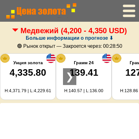
Медвежий
(4,200 - 4,350 USD)
Главная
Больше информации о прогнозе ⬇
Цена золота
🟢 Рынок открыт — Закроется через:
00:28:49
Цена серебра
Унция золота
Грамм 24
Гра
4,335.80
139.41
12
❯
Калькулятор золота
H:4,371.79 | L:4,229.61
H:140.57 | L:136.00
H:128.86 
Для вебмастеров
Прогноз цен на золото