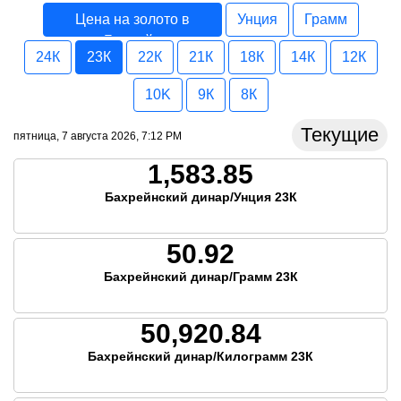
Цена на золото в
Унция
Грамм
Бахрейн
24К
23К
22К
21К
18К
14К
12К
10K
9К
8К
Текущие
пятница, 7 августа 2026, 7:12 PM
1,583.85
Бахрейнский динар/Унция 23К
50.92
Бахрейнский динар/Грамм 23К
50,920.84
Бахрейнский динар/Килограмм 23К