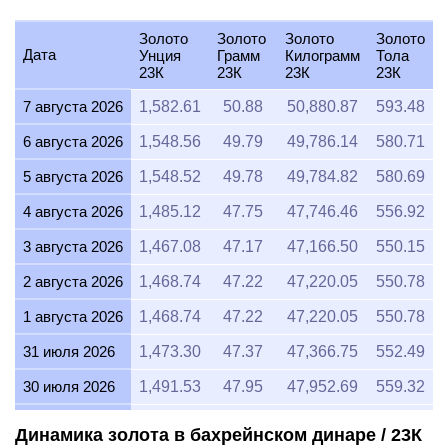
Золото
Золото
Золото
Золото
Дата
Унция
Грамм
Килограмм
Тола
23К
23К
23К
23К
7 августа 2026
1,582.61
50.88
50,880.87
593.48
6 августа 2026
1,548.56
49.79
49,786.14
580.71
5 августа 2026
1,548.52
49.78
49,784.82
580.69
4 августа 2026
1,485.12
47.75
47,746.46
556.92
3 августа 2026
1,467.08
47.17
47,166.50
550.15
2 августа 2026
1,468.74
47.22
47,220.05
550.78
1 августа 2026
1,468.74
47.22
47,220.05
550.78
31 июля 2026
1,473.30
47.37
47,366.75
552.49
30 июля 2026
1,491.53
47.95
47,952.69
559.32
29 июля 2026
1,473.29
47.37
47,366.13
552.48
Динамика золота в бахрейнском динаре / 23К