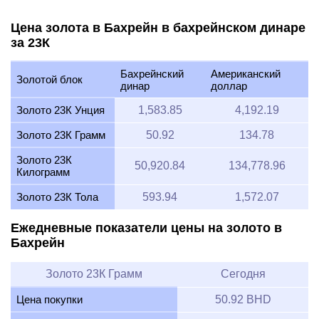
Цена золота в Бахрейн в бахрейнском динаре
за 23К
Бахрейнский
Американский
Золотой блок
динар
доллар
Золото 23К Унция
1,583.85
4,192.19
Золото 23К Грамм
50.92
134.78
Золото 23К
50,920.84
134,778.96
Килограмм
Золото 23К Тола
593.94
1,572.07
Ежедневные показатели цены на золото в
Бахрейн
Золото 23К Грамм
Сегодня
Цена покупки
50.92 BHD