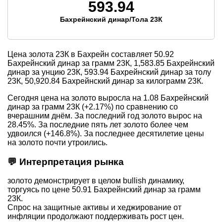
593.94
Бахрейнский динар/Тола 23К
Цена золота 23К в Бахрейн составляет
50.92
Бахрейнский динар за грамм 23К,
1,583.85
Бахрейнский
динар за унцию 23К,
593.94
Бахрейнский динар за толу
23К,
50,920.84
Бахрейнский динар за килограмм 23К.
Сегодня цена на золото выросла на 1.08 Бахрейнский
динар за грамм 23К (+2.17%) по сравнению со
вчерашним днём. За последний год золото вырос на
28.45%. За последние пять лет золото более чем
удвоился (+146.8%). За последнее десятилетие цены
на золото почти утроились.
💬 Интерпретация рынка
золото демонстрирует в целом bullish динамику,
торгуясь по цене 50.91 Бахрейнский динар за грамм
23К.
Спрос на защитные активы и хеджирование от
инфляции продолжают поддерживать рост цен.