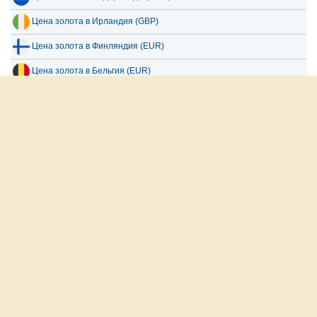
Цена золота в Ирландия (GBP)
Цена золота в Финляндия (EUR)
Цена золота в Бельгия (EUR)
Цена золота в Чехия (CZK)
Все страны
العربية
English
Français
Español
русский
О нас
Отказ от ответственности
Политика конфиденциальности
Свяжитесь с нами
Copyright 2026 www.goldpricedata.com