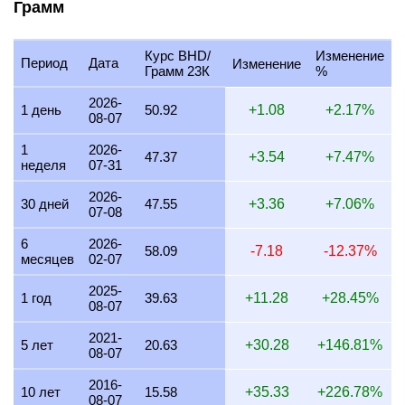
Грамм
28 июля 2026
1,467.13
47.17
47,168.38
550.18
27 июля 2026
1,485.31
47.75
47,752.79
556.99
Курс BHD/
Изменение
Период
Дата
Изменение
26 июля 2026
1,473.90
47.39
47,385.85
552.71
Грамм 23К
%
25 июля 2026
1,473.90
47.39
47,385.85
552.71
2026-
1 день
50.92
+1.08
+2.17%
08-07
24 июля 2026
1,478.95
47.55
47,548.20
554.61
1
2026-
47.37
+3.54
+7.47%
неделя
07-31
23 июля 2026
1,474.61
47.41
47,408.58
552.98
2026-
22 июля 2026
1,510.02
48.55
48,547.30
566.26
30 дней
47.55
+3.36
+7.06%
07-08
21 июля 2026
1,479.43
47.56
47,563.72
554.79
6
2026-
58.09
-7.18
-12.37%
месяцев
02-07
20 июля 2026
1,455.76
46.80
46,802.57
545.91
2025-
19 июля 2026
1,459.68
46.93
46,928.86
547.38
1 год
39.63
+11.28
+28.45%
08-07
18 июля 2026
1,459.68
46.93
46,928.86
547.38
2021-
5 лет
20.63
+30.28
+146.81%
08-07
17 июля 2026
1,461.03
46.97
46,971.97
547.88
2016-
16 июля 2026
1,449.71
46.61
46,608.20
543.64
10 лет
15.58
+35.33
+226.78%
08-07