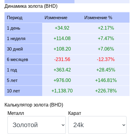
15 июля 2026
1,479.18
47.56
47,555.52
554.69
Динамика золота (BHD)
14 июля 2026
1,479.16
47.55
47,554.89
554.68
Период
Изменение
Изменение %
13 июля 2026
1,455.55
46.80
46,795.87
545.83
1 день
+34.92
+2.17%
12 июля 2026
1,498.91
48.19
48,189.99
562.09
1 неделя
+114.08
+7.47%
11 июля 2026
1,498.91
48.19
48,189.99
562.09
30 дней
+108.20
+7.06%
10 июля 2026
1,491.28
47.94
47,944.68
559.23
6 месяцев
-231.56
-12.37%
9 июля 2026
1,503.51
48.34
48,337.71
563.81
1 год
+363.42
+28.45%
5 лет
+976.00
+146.81%
10 лет
+1,138.70
+226.78%
Калькулятор золота (BHD)
Металл
Карат