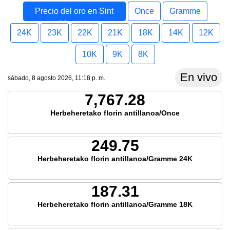
Precio del oro en Sint
Once
Gramme
Maarten
24K
23K
22K
21K
18K
14K
12K
10K
9K
8K
En vivo
sábado, 8 agosto 2026, 11:18 p. m.
7,767.28
Herbeheretako florin antillanoa/Once
249.75
Herbeheretako florin antillanoa/Gramme 24K
187.31
Herbeheretako florin antillanoa/Gramme 18K