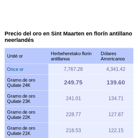
Precio del oro en Sint Maarten en florín antillano
neerlandés
Herbeheretako florin
Dólares
Unité or
antillanoa
Americanos
Once or
7,767.28
4,341.42
Gramo de oro
249.75
139.60
Quilate 24K
Gramo de oro
241.01
134.71
Quilate 23K
Gramo de oro
228.77
127.87
Quilate 22K
Gramo de oro
218.53
122.15
Quilate 21K