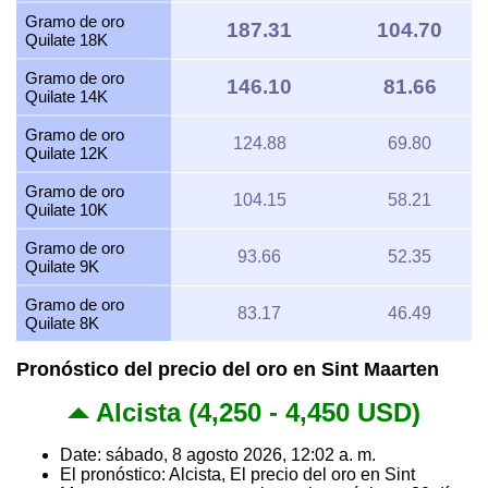
Gramo de oro
187.31
104.70
Quilate 18K
Gramo de oro
146.10
81.66
Quilate 14K
Gramo de oro
124.88
69.80
Quilate 12K
Gramo de oro
104.15
58.21
Quilate 10K
Gramo de oro
93.66
52.35
Quilate 9K
Gramo de oro
83.17
46.49
Quilate 8K
Pronóstico del precio del oro en Sint Maarten
Alcista (4,250 - 4,450 USD)
Date: sábado, 8 agosto 2026, 12:02 a. m.
El pronóstico: Alcista, El precio del oro en Sint