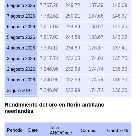
8 agosto 2026
7,767.28
249.72
187.29
146.09
7 agosto 2026
7,782.61
250.21
187.66
146.37
6 agosto 2026
7,617.02
244.89
183.67
143.26
5 agosto 2026
7,617.02
244.89
183.67
143.26
4 agosto 2026
7,306.12
234.89
176.17
137.41
3 agosto 2026
7,217.74
232.05
174.04
135.75
2 agosto 2026
7,246.96
232.99
174.74
136.30
1 agosto 2026
7,246.96
232.99
174.74
136.30
31 julio 2026
7,246.96
232.99
174.74
136.30
30 julio 2026
7,336.07
235.85
176.89
137.97
Rendimiento del oro en florín antillano
neerlandés
29 julio 2026
7,246.96
232.99
174.74
136.30
28 julio 2026
7,217.74
232.05
174.04
135.75
Tasa
Período
Date
Cambio
Cambio %
27 julio 2026
7,306.12
234.89
176.17
137.41
ANG/Once