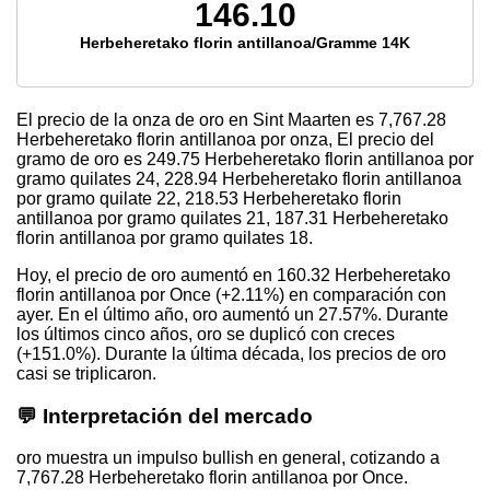
146.10
Herbeheretako florin antillanoa/Gramme 14K
El precio de la onza de oro en Sint Maarten es
7,767.28
Herbeheretako florin antillanoa por onza, El precio del
gramo de oro es
249.75
Herbeheretako florin antillanoa por
gramo quilates 24,
228.94
Herbeheretako florin antillanoa
por gramo quilate 22,
218.53
Herbeheretako florin
antillanoa por gramo quilates 21,
187.31
Herbeheretako
florin antillanoa por gramo quilates 18.
Hoy, el precio de oro aumentó en 160.32 Herbeheretako
florin antillanoa por Once (+2.11%) en comparación con
ayer. En el último año, oro aumentó un 27.57%. Durante
los últimos cinco años, oro se duplicó con creces
(+151.0%). Durante la última década, los precios de oro
casi se triplicaron.
💬 Interpretación del mercado
oro muestra un impulso bullish en general, cotizando a
7,767.28 Herbeheretako florin antillanoa por Once.