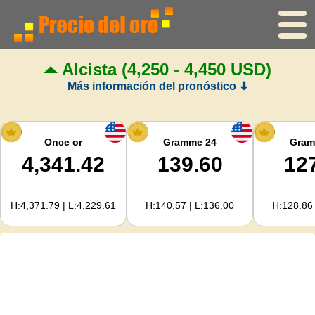
Alcista
(4,250 - 4,450 USD)
Inicio
Más información del pronóstico ⬇
Precio del oro
Precio de la plata
Once or
Gramme 24
Gram
4,341.42
139.60
12
Calculadora de oro
H:4,371.79 | L:4,229.61
H:140.57 | L:136.00
H:128.86 
Para Webmasters
Previsión del precio del oro