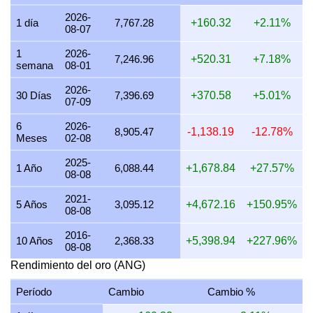
26 julio 2026
7,246.96
232.99
174.74
136.30
2026-
1 día
7,767.28
+160.32
+2.11%
08-07
25 julio 2026
7,246.96
232.99
174.74
136.30
1
2026-
7,246.96
+520.31
+7.18%
semana
08-01
24 julio 2026
7,276.42
233.94
175.45
136.85
2026-
23 julio 2026
7,246.96
232.99
174.74
136.30
30 Días
7,396.69
+370.58
+5.01%
07-09
22 julio 2026
7,427.39
238.79
179.09
139.69
6
2026-
8,905.47
-1,138.19
-12.78%
Meses
02-08
21 julio 2026
7,276.42
233.94
175.45
136.85
2025-
20 julio 2026
7,160.00
230.19
172.65
134.66
1 Año
6,088.44
+1,678.84
+27.57%
08-08
19 julio 2026
7,188.76
231.12
173.34
135.20
2021-
5 Años
3,095.12
+4,672.16
+150.95%
08-08
18 julio 2026
7,188.76
231.12
173.34
135.20
2016-
17 julio 2026
7,188.76
231.12
173.34
135.20
10 Años
2,368.33
+5,398.94
+227.96%
08-08
16 julio 2026
7,131.47
229.28
171.96
134.13
Rendimiento del oro (ANG)
15 julio 2026
7,276.42
233.94
175.45
136.85
Período
Cambio
Cambio %
14 julio 2026
7,276.42
233.94
175.45
136.85