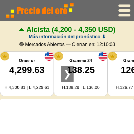
Alcista
(4,200 - 4,350 USD)
Inicio
Más información del pronóstico ⬇
Precio del oro
🟢 Mercados Abiertos — Cierran en:
12:10:03
Precio de la plata
Once or
Gramme 24
Gram
4,299.63
138.25
12
❯
Calculadora de oro
H:4,300.81 | L:4,229.61
H:138.29 | L:136.00
H:126.77 
Para Webmasters
Previsión del precio del oro