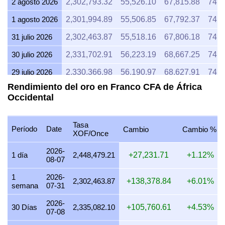
2 agosto 2026
2,302,793.32
55,526.10
67,815.88
74,0
1 agosto 2026
2,301,994.89
55,506.85
67,792.37
74,0
31 julio 2026
2,302,463.87
55,518.16
67,806.18
74,0
30 julio 2026
2,331,702.91
56,223.19
68,667.25
74,9
29 julio 2026
2,330,366.98
56,190.97
68,627.91
74,9
Rendimiento del oro en Franco CFA de África
28 julio 2026
2,322,336.42
55,997.34
68,391.41
74,6
Occidental
27 julio 2026
2,354,269.10
56,767.31
69,331.81
75,6
26 julio 2026
2,334,883.40
56,299.88
68,760.92
75,0
Tasa
Período
Date
Cambio
Cambio %
XOF/Once
25 julio 2026
2,334,370.40
56,287.51
68,745.81
75,0
2026-
1 día
2,448,479.21
+27,231.71
+1.12%
08-07
24 julio 2026
2,345,295.79
56,550.94
69,067.55
75,4
1
2026-
23 julio 2026
2,335,421.34
56,312.85
68,776.76
75,0
2,302,463.87
+138,378.84
+6.01%
semana
07-31
22 julio 2026
2,385,466.48
57,519.56
70,250.56
76,6
2026-
30 Días
2,335,082.10
+105,760.61
+4.53%
07-08
21 julio 2026
2,337,624.26
56,365.97
68,841.63
75,1