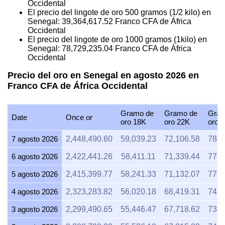
Occidental
El precio del lingote de oro 500 gramos (1/2 kilo) en
Senegal:
39,364,617.52
Franco CFA de África
Occidental
El precio del lingote de oro 1000 gramos (1kilo) en
Senegal:
78,729,235.04
Franco CFA de África
Occidental
Precio del oro en Senegal en agosto 2026 en
Franco CFA de África Occidental
Gramo de
Gramo de
Gram
Date
Once or
oro 18K
oro 22K
oro 
7 agosto 2026
2,448,490.60
59,039.23
72,106.58
78,7
6 agosto 2026
2,422,441.26
58,411.11
71,339.44
77,8
5 agosto 2026
2,415,399.77
58,241.33
71,132.07
77,6
4 agosto 2026
2,323,283.82
56,020.18
68,419.31
74,6
3 agosto 2026
2,299,490.65
55,446.47
67,718.62
73,9