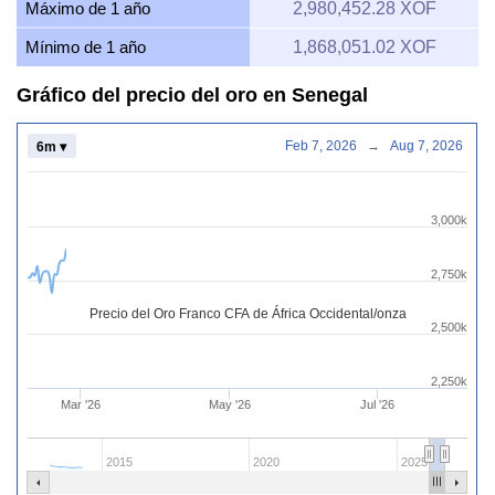
Máximo de 1 año
2,980,452.28 XOF
Mínimo de 1 año
1,868,051.02 XOF
Gráfico del precio del oro en Senegal
Feb 7, 2026
→
Aug 7, 2026
6m ▾
3,000k
2,750k
Precio del Oro Franco CFA de África Occidental/onza
2,500k
2,250k
Mar '26
May '26
Jul '26
2015
2020
2025