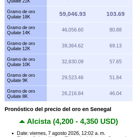
Quilate 21K
Gramo de oro
59,046.93
103.69
Quilate 18K
Gramo de oro
46,056.60
80.88
Quilate 14K
Gramo de oro
39,364.62
69.13
Quilate 12K
Gramo de oro
32,830.09
57.65
Quilate 10K
Gramo de oro
29,523.46
51.84
Quilate 9K
Gramo de oro
26,216.84
46.04
Quilate 8K
Pronóstico del precio del oro en Senegal
Alcista (4,200 - 4,350 USD)
Date: viernes, 7 agosto 2026, 12:02 a. m.