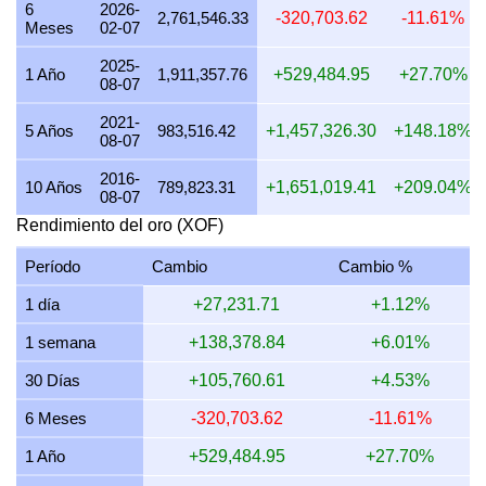
6
2026-
20 julio 2026
2,298,776.15
55,429.24
67,697.58
73,9
2,761,546.33
-320,703.62
-11.61%
Meses
02-07
19 julio 2026
2,303,371.06
55,540.03
67,832.90
74,0
2025-
1 Año
1,911,357.76
+529,484.95
+27.70%
08-07
18 julio 2026
2,303,371.06
55,540.03
67,832.90
74,0
2021-
17 julio 2026
2,303,920.13
55,553.27
67,849.07
74,0
5 Años
983,516.42
+1,457,326.30
+148.18%
08-07
16 julio 2026
2,285,117.39
55,099.89
67,295.34
73,4
2016-
10 Años
789,823.31
+1,651,019.41
+209.04%
08-07
15 julio 2026
2,324,059.78
56,038.89
68,442.17
74,7
Rendimiento del oro (XOF)
14 julio 2026
2,334,240.74
56,284.38
68,741.99
75,0
Período
Cambio
Cambio %
13 julio 2026
2,304,338.81
55,563.37
67,861.40
74,0
1 día
+27,231.71
+1.12%
12 julio 2026
2,362,723.45
56,971.17
69,580.79
75,9
1 semana
+138,378.84
+6.01%
11 julio 2026
2,364,689.74
57,018.58
69,638.69
76,0
30 Días
+105,760.61
+4.53%
10 julio 2026
2,354,539.22
56,773.83
69,339.77
75,6
6 Meses
-320,703.62
-11.61%
9 julio 2026
2,369,841.29
57,142.80
69,790.40
76,1
1 Año
+529,484.95
+27.70%