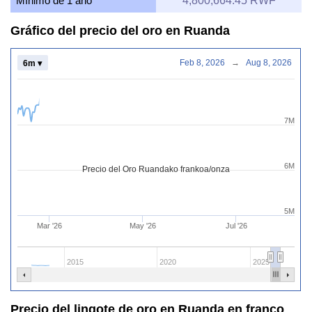
Mínimo de 1 año
4,800,664.45 RWF
Gráfico del precio del oro en Ruanda
Feb 8, 2026
→
Aug 8, 2026
6m ▾
7M
6M
Precio del Oro Ruandako frankoa/onza
5M
Mar '26
May '26
Jul '26
2015
2020
2025
Precio del lingote de oro en Ruanda en franco