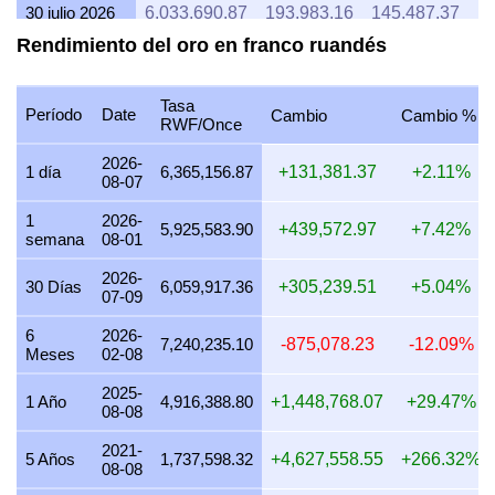
30 julio 2026
6,033,690.87
193,983.16
145,487.37
1
Rendimiento del oro en franco ruandés
29 julio 2026
5,933,198.38
190,752.33
143,064.25
1
28 julio 2026
5,907,258.06
189,918.35
142,438.76
1
Tasa
Período
Date
Cambio
Cambio %
RWF/Once
27 julio 2026
5,983,673.47
192,375.10
144,281.33
1
2026-
26 julio 2026
5,967,478.32
191,854.43
143,890.82
1
1 día
6,365,156.87
+131,381.37
+2.11%
08-07
25 julio 2026
5,967,478.32
191,854.43
143,890.82
1
1
2026-
5,925,583.90
+439,572.97
+7.42%
semana
08-01
24 julio 2026
5,987,861.55
192,509.75
144,382.31
1
2026-
23 julio 2026
5,958,277.55
191,558.62
143,668.97
1
30 Días
6,059,917.36
+305,239.51
+5.04%
07-09
22 julio 2026
6,104,903.78
196,272.66
147,204.49
1
6
2026-
7,240,235.10
-875,078.23
-12.09%
Meses
02-08
21 julio 2026
5,987,850.83
192,509.40
144,382.05
1
2025-
20 julio 2026
5,886,199.40
189,241.31
141,930.98
1
1 Año
4,916,388.80
+1,448,768.07
+29.47%
08-08
19 julio 2026
5,906,581.48
189,896.59
142,422.45
1
2021-
5 Años
1,737,598.32
+4,627,558.55
+266.32%
08-08
18 julio 2026
5,906,581.48
189,896.59
142,422.45
1