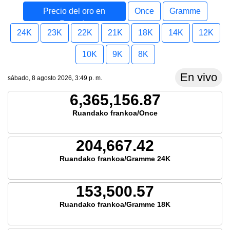
Precio del oro en
Once
Gramme
Ruanda
24K
23K
22K
21K
18K
14K
12K
10K
9K
8K
En vivo
sábado, 8 agosto 2026, 3:49 p. m.
6,365,156.87
Ruandako frankoa/Once
204,667.42
Ruandako frankoa/Gramme 24K
153,500.57
Ruandako frankoa/Gramme 18K