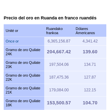
Precio del oro en Ruanda en franco ruandés
Ruandako
Dólares
Unité or
frankoa
Americanos
Once or
6,365,156.87
4,341.42
Gramo de oro Quilate
204,667.42
139.60
24K
Gramo de oro Quilate
197,504.06
134.71
23K
Gramo de oro Quilate
187,475.36
127.87
22K
Gramo de oro Quilate
179,084.00
122.15
21K
Gramo de oro Quilate
153,500.57
104.70
18K