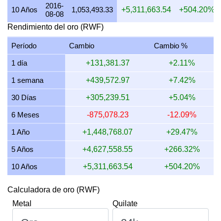
2016-
17 julio 2026
5,912,141.01
190,075.33
142,556.50
1
10 Años
1,053,493.33
+5,311,663.54
+504.20%
08-08
16 julio 2026
5,840,637.45
187,776.49
140,832.37
10
Rendimiento del oro (RWF)
15 julio 2026
5,978,914.51
192,222.10
144,166.58
1
Período
Cambio
Cambio %
14 julio 2026
6,012,845.35
193,312.98
144,984.73
1
1 día
+131,381.37
+2.11%
13 julio 2026
5,898,164.15
189,625.98
142,219.48
1
1 semana
+439,572.97
+7.42%
12 julio 2026
6,051,697.38
194,562.07
145,921.55
1
30 Días
+305,239.51
+5.04%
11 julio 2026
6,051,697.38
194,562.07
145,921.55
1
6 Meses
-875,078.23
-12.09%
10 julio 2026
6,010,245.90
193,229.41
144,922.05
1
1 Año
+1,448,768.07
+29.47%
5 Años
+4,627,558.55
+266.32%
10 Años
+5,311,663.54
+504.20%
Calculadora de oro (RWF)
Metal
Quilate