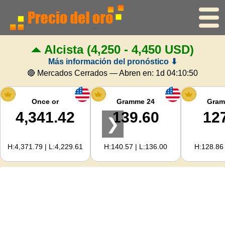
Alcista
(4,250 - 4,450 USD)
Inicio
Más información del pronóstico ⬇
Precio del oro
🔴 Mercados Cerrados — Abren en:
1d 04:10:49
Precio de la plata
Once or
Gramme 24
Gram
4,341.42
139.60
12
❯
Calculadora de oro
H:4,371.79 | L:4,229.61
H:140.57 | L:136.00
H:128.86 
Para Webmasters
Previsión del precio del oro