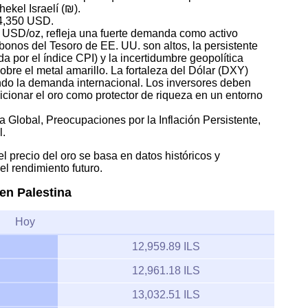
ekel Israelí (₪).
 4,350 USD.
55 USD/oz, refleja una fuerte demanda como activo
bonos del Tesoro de EE. UU. son altos, la persistente
a por el índice CPI) y la incertidumbre geopolítica
obre el metal amarillo. La fortaleza del Dólar (DXY)
ndo la demanda internacional. Los inversores deben
icionar el oro como protector de riqueza en un entorno
a Global, Preocupaciones por la Inflación Persistente,
l.
l precio del oro se basa en datos históricos y
l rendimiento futuro.
 en Palestina
Hoy
12,959.89 ILS
12,961.18 ILS
13,032.51 ILS