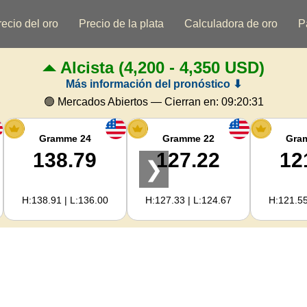
recio del oro
Precio de la plata
Calculadora de oro
P
Alcista
(4,200 - 4,350 USD)
Más información del pronóstico ⬇
🟢 Mercados Abiertos — Cierran en:
09:20:30
Gramme 24
Gramme 22
Gra
138.79
127.22
12
❯
H:138.91 | L:136.00
H:127.33 | L:124.67
H:121.55