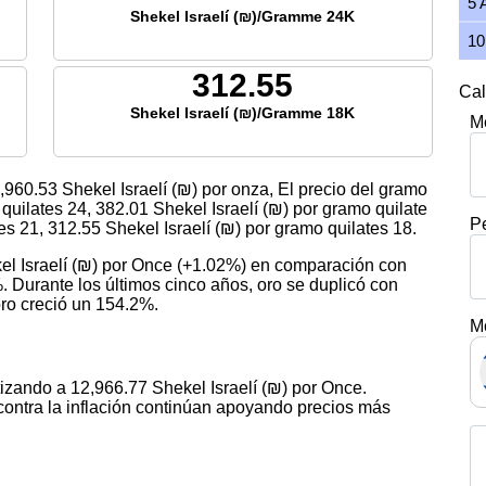
5 
Shekel Israelí (₪)/Gramme 24K
10
312.55
Cal
Shekel Israelí (₪)/Gramme 18K
M
,960.53
Shekel Israelí (₪) por onza, El precio del gramo
 quilates 24,
382.01
Shekel Israelí (₪) por gramo quilate
P
tes 21,
312.55
Shekel Israelí (₪) por gramo quilates 18.
el Israelí (₪) por Once (+1.02%) en comparación con
. Durante los últimos cinco años, oro se duplicó con
oro creció un 154.2%.
M
tizando a 12,966.77 Shekel Israelí (₪) por Once.
contra la inflación continúan apoyando precios más