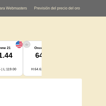
ara Webmasters
Previsión del precio del oro
mme 21
Once argent
Plata kilogramo
1.44
64.35
2,068.97
 | L:119.00
H:64.62 | L:61.15
H:2,077.94 | L:1,966.08