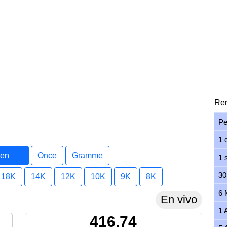
Ren
Pe
1 
 en
Once
Gramme
1 
30
18K
14K
12K
10K
9K
8K
6 
En vivo
1 
416.74