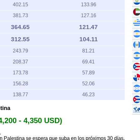
402.15
133.96
381.73
127.16
364.65
121.47
312.55
104.11
243.79
81.21
208.37
69.41
173.78
57.89
156.28
52.06
138.77
46.23
tina
4,200 - 4,350 USD)
.
o en Palestina se espera que suba en los próximos 30 días.