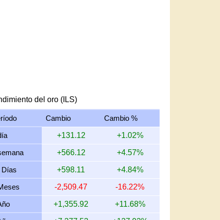
dimiento del oro (ILS)
ríodo
Cambio
Cambio %
día
+131.12
+1.02%
semana
+566.12
+4.57%
 Días
+598.11
+4.84%
Meses
-2,509.47
-16.22%
Año
+1,355.92
+11.68%