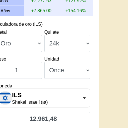
Años
+7,277.53
+127.92%
 Años
+7,865.00
+154.16%
culadora de oro (ILS)
etal
Quilate
eso
Unidad
oneda
ILS
Shekel Israelí (₪)
12.961,48