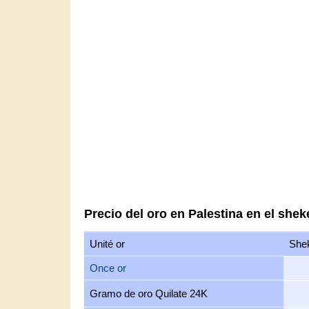
Precio del oro en Palestina en el sheke
Unité or
Shek
Once or
Gramo de oro Quilate 24K