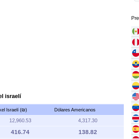
Pre
l israelí
el Israelí (₪)
Dólares Americanos
12,960.53
4,317.30
416.74
138.82