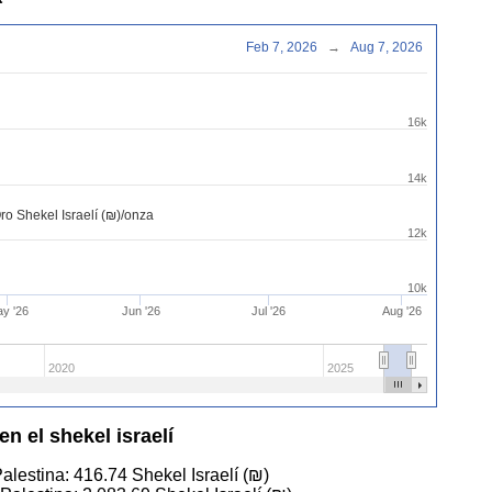
Feb 7, 2026
→
Aug 7, 2026
16k
14k
ro Shekel Israelí (₪)/onza
12k
10k
y '26
Jun '26
Jul '26
Aug '26
2020
2025
en el shekel israelí
Palestina:
416.74
Shekel Israelí (₪)