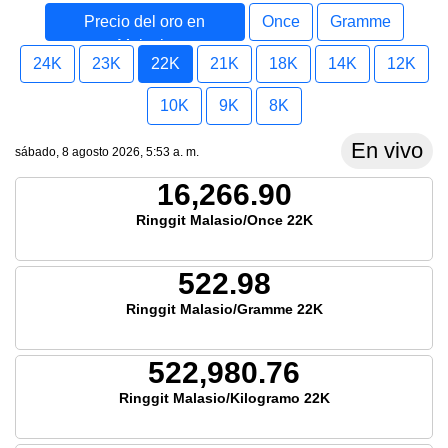
Precio del oro en
Once
Gramme
Malasia
24K
23K
22K
21K
18K
14K
12K
10K
9K
8K
En vivo
sábado, 8 agosto 2026, 5:53 a. m.
16,266.90
Ringgit Malasio/Once 22K
522.98
Ringgit Malasio/Gramme 22K
522,980.76
Ringgit Malasio/Kilogramo 22K