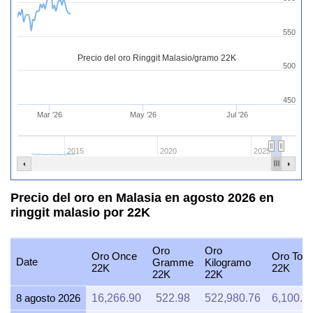
550
Precio del oro Ringgit Malasio/gramo 22K
500
450
Mar '26
May '26
Jul '26
2015
2020
2025
Precio del oro en Malasia en agosto 2026 en
ringgit malasio por 22K
Oro
Oro
Oro Once
Oro Tola
Date
Gramme
Kilogramo
22K
22K
22K
22K
8 agosto 2026
16,266.90
522.98
522,980.76
6,100.0