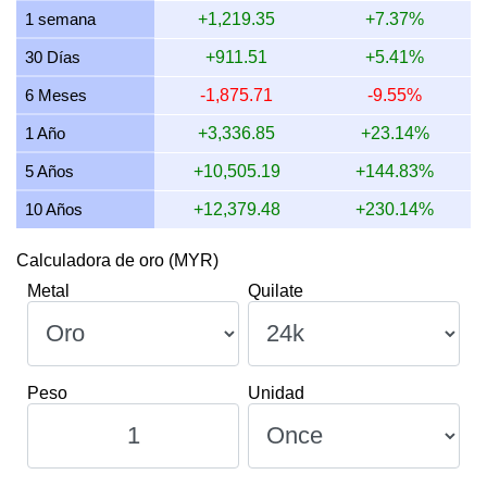
1 semana
+1,219.35
+7.37%
12 julio 2026
15,342.06
493.25
493,247.15
5,753.2
30 Días
+911.51
+5.41%
11 julio 2026
15,342.06
493.25
493,247.15
5,753.2
6 Meses
-1,875.71
-9.55%
10 julio 2026
15,293.82
491.70
491,696.36
5,735.1
1 Año
+3,336.85
+23.14%
5 Años
+10,505.19
+144.83%
10 Años
+12,379.48
+230.14%
Calculadora de oro (MYR)
Metal
Quilate
Peso
Unidad