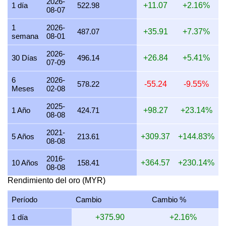
2026-
1 día
522.98
+11.07
+2.16%
08-07
25 julio 2026
15,169.63
487.70
487,703.53
5,688.6
1
2026-
24 julio 2026
15,234.27
489.78
489,781.83
5,712.8
487.07
+35.91
+7.37%
semana
08-01
23 julio 2026
15,162.95
487.49
487,488.91
5,686.1
2026-
30 Días
496.14
+26.84
+5.41%
07-09
22 julio 2026
15,533.61
499.41
499,405.61
5,825.1
6
2026-
21 julio 2026
15,225.71
489.51
489,506.49
5,709.6
578.22
-55.24
-9.55%
Meses
02-08
20 julio 2026
14,993.45
482.04
482,039.56
5,622.5
2025-
1 Año
424.71
+98.27
+23.14%
08-08
19 julio 2026
15,067.65
484.42
484,424.89
5,650.3
2021-
18 julio 2026
15,067.65
484.42
484,424.89
5,650.3
5 Años
213.61
+309.37
+144.83%
08-08
17 julio 2026
15,066.54
484.39
484,389.41
5,649.9
2016-
10 Años
158.41
+364.57
+230.14%
08-08
16 julio 2026
14,863.65
477.87
477,866.38
5,573.8
Rendimiento del oro (MYR)
15 julio 2026
15,185.49
488.21
488,213.59
5,694.5
Período
Cambio
Cambio %
14 julio 2026
15,184.75
488.19
488,189.65
5,694.2
1 día
+375.90
+2.16%
13 julio 2026
14,916.14
479.55
479,554.03
5,593.5