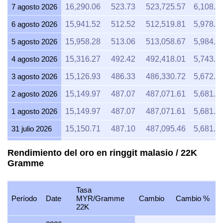
7 agosto 2026
16,290.06
523.73
523,725.57
6,108.7
6 agosto 2026
15,941.52
512.52
512,519.81
5,978.0
5 agosto 2026
15,958.28
513.06
513,058.67
5,984.3
4 agosto 2026
15,316.27
492.42
492,418.01
5,743.6
3 agosto 2026
15,126.93
486.33
486,330.72
5,672.6
2 agosto 2026
15,149.97
487.07
487,071.61
5,681.2
1 agosto 2026
15,149.97
487.07
487,071.61
5,681.2
31 julio 2026
15,150.71
487.10
487,095.46
5,681.5
30 julio 2026
15,353.14
493.60
493,603.32
5,757.4
Rendimiento del oro en ringgit malasio / 22K
Gramme
29 julio 2026
15,161.84
487.45
487,453.15
5,685.6
28 julio 2026
15,114.00
485.92
485,915.10
5,667.7
Tasa
27 julio 2026
15,282.24
491.32
491,324.17
5,730.8
Período
Date
MYR/Gramme
Cambio
Cambio %
22K
26 julio 2026
15,169.63
487.70
487,703.53
5,688.6