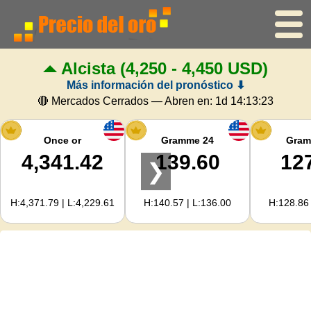
Alcista
(4,250 - 4,450 USD)
Inicio
Más información del pronóstico ⬇
Precio del oro
🔴 Mercados Cerrados — Abren en:
1d 14:13:23
Precio de la plata
Once or
Gramme 24
Gram
4,341.42
139.60
12
❯
Calculadora de oro
H:4,371.79 | L:4,229.61
H:140.57 | L:136.00
H:128.86 
Para Webmasters
Previsión del precio del oro