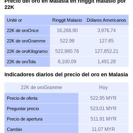
Precio del oro en Malasia en ringgit malasio por
22K
Unité or
Ringgit Malasio
Dólares Americanos
22K de oroOnce
16,266.90
3,976.74
22K de oroGramme
522.98
127.85
22K de oroKilogramo
522,980.76
127,852.21
22K de oroTola
6,100.09
1,491.28
Indicadores diarios del precio del oro en Malasia
22K de oroGramme
Hoy
Precio de oferta
522.95 MYR
Preguntar precio
523.01 MYR
Precio de apertura
511.91 MYR
Cambio
11.07 MYR