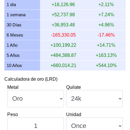
1 día
+16,126.96
+2.11%
14 julio 2026
307,618.34
9,889.93
9,889,929.64
1
1 semana
+52,737.98
+7.24%
13 julio 2026
302,968.85
9,740.45
9,740,448.46
1
30 Días
+36,953.48
+4.96%
12 julio 2026
311,958.44
10,029.46
10,029,463.78
1
6 Meses
-165,330.05
-17.46%
11 julio 2026
311,958.44
10,029.46
10,029,463.78
1
1 Año
+100,199.22
+14.71%
5 Años
+484,388.87
+163.13%
10 Años
+660,014.21
+544.10%
Calculadora de oro (LRD)
Metal
Quilate
Peso
Unidad