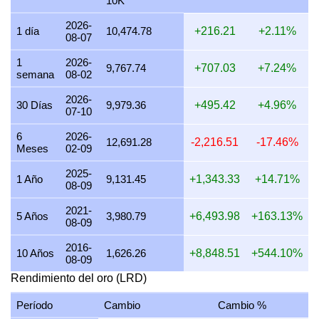
10K
27 julio 2026
308,963.01
9,933.16
9,933,160.78
1
2026-
1 día
10,474.78
+216.21
+2.11%
08-07
26 julio 2026
305,665.47
9,827.14
9,827,144.99
1
1
2026-
25 julio 2026
305,665.47
9,827.14
9,827,144.99
1
9,767.74
+707.03
+7.24%
semana
08-02
24 julio 2026
306,709.92
9,860.72
9,860,723.80
1
2026-
30 Días
9,979.36
+495.42
+4.96%
07-10
23 julio 2026
305,603.57
9,825.15
9,825,154.74
1
6
2026-
22 julio 2026
313,151.47
10,067.82
10,067,819.78
1
12,691.28
-2,216.51
-17.46%
Meses
02-09
21 julio 2026
306,761.79
9,862.39
9,862,391.44
1
2025-
1 Año
9,131.45
+1,343.33
+14.71%
08-09
20 julio 2026
301,911.68
9,706.46
9,706,460.45
1
2021-
19 julio 2026
302,750.06
9,733.41
9,733,414.55
1
5 Años
3,980.79
+6,493.98
+163.13%
08-09
18 julio 2026
302,750.06
9,733.41
9,733,414.55
1
2016-
10 Años
1,626.26
+8,848.51
+544.10%
08-09
17 julio 2026
303,034.80
9,742.57
9,742,568.96
1
Rendimiento del oro (LRD)
16 julio 2026
301,369.77
9,689.04
9,689,038.19
1
Período
Cambio
Cambio %
15 julio 2026
307,623.62
9,890.10
9,890,099.40
1