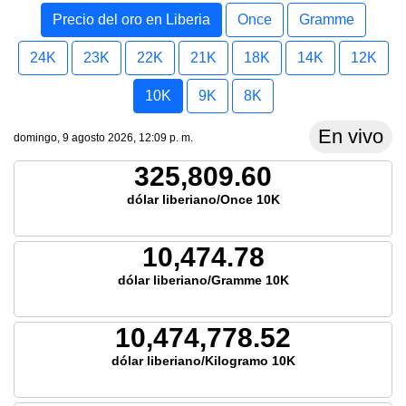
Precio del oro en Liberia
Once
Gramme
24K
23K
22K
21K
18K
14K
12K
10K
9K
8K
En vivo
domingo, 9 agosto 2026, 12:09 p. m.
325,809.60
dólar liberiano/Once 10K
10,474.78
dólar liberiano/Gramme 10K
10,474,778.52
dólar liberiano/Kilogramo 10K