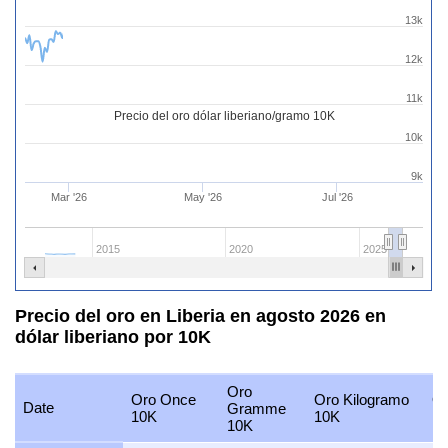
13k
12k
11k
Precio del oro dólar liberiano/gramo 10K
10k
9k
Mar '26
May '26
Jul '26
2015
2020
2025
Precio del oro en Liberia en agosto 2026 en
dólar liberiano por 10K
Oro
Oro Once
Oro Kilogramo
Or
Date
Gramme
10K
10K
1
10K