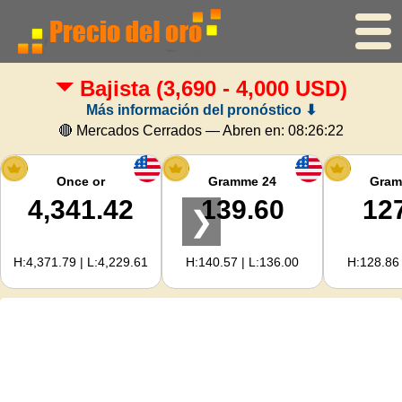
Bajista
(3,690 - 4,000 USD)
Inicio
Más información del pronóstico ⬇
Precio del oro
🔴 Mercados Cerrados — Abren en:
08:26:21
Precio de la plata
Once or
Gramme 24
Gram
4,341.42
139.60
12
❯
Calculadora de oro
H:4,371.79 | L:4,229.61
H:140.57 | L:136.00
H:128.86 
Para Webmasters
Previsión del precio del oro