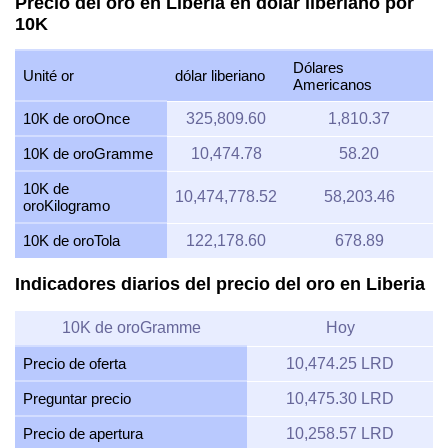
Precio del oro en Liberia en dólar liberiano por
10K
Dólares
Unité or
dólar liberiano
Americanos
10K de oroOnce
325,809.60
1,810.37
10K de oroGramme
10,474.78
58.20
10K de
10,474,778.52
58,203.46
oroKilogramo
10K de oroTola
122,178.60
678.89
Indicadores diarios del precio del oro en Liberia
10K de oroGramme
Hoy
Precio de oferta
10,474.25 LRD
Preguntar precio
10,475.30 LRD
Precio de apertura
10,258.57 LRD