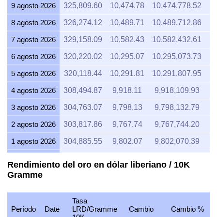
9 agosto 2026
325,809.60
10,474.78
10,474,778.52
12
8 agosto 2026
326,274.12
10,489.71
10,489,712.86
12
7 agosto 2026
329,158.09
10,582.43
10,582,432.61
12
6 agosto 2026
320,220.02
10,295.07
10,295,073.73
12
5 agosto 2026
320,118.44
10,291.81
10,291,807.95
12
4 agosto 2026
308,494.87
9,918.11
9,918,109.93
1
3 agosto 2026
304,763.07
9,798.13
9,798,132.79
1
2 agosto 2026
303,817.86
9,767.74
9,767,744.20
1
1 agosto 2026
304,885.55
9,802.07
9,802,070.39
1
31 julio 2026
304,885.55
9,802.07
9,802,070.39
1
Rendimiento del oro en dólar liberiano / 10K
Gramme
30 julio 2026
309,381.27
9,946.61
9,946,607.91
1
29 julio 2026
306,376.82
9,850.01
9,850,014.82
1
Tasa
28 julio 2026
304,309.89
9,783.56
9,783,562.85
1
Período
Date
LRD/Gramme
Cambio
Cambio %