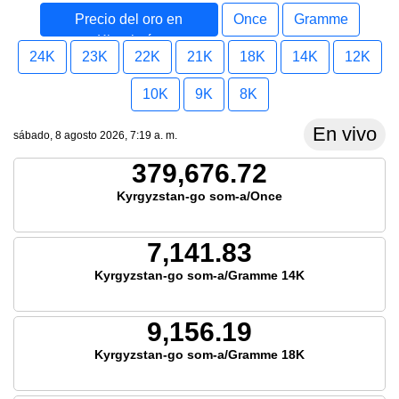
Precio del oro en
Once
Gramme
Kirguistán
24K
23K
22K
21K
18K
14K
12K
10K
9K
8K
En vivo
sábado, 8 agosto 2026, 7:19 a. m.
379,676.72
Kyrgyzstan-go som-a/Once
7,141.83
Kyrgyzstan-go som-a/Gramme 14K
9,156.19
Kyrgyzstan-go som-a/Gramme 18K