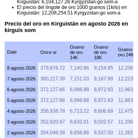
Kirguistán:
6,104,127.26
Kyrgyzstan-go som-a
El precio del lingote de oro 1000 gramos (1kilo) en
Kirguistán:
12,208,254.51
Kyrgyzstan-go som-a
Precio del oro en Kirguistán en agosto 2026 en
kirguís som
Gramo
Gramo
Gramo d
Date
Once or
de oro
de oro
oro 24K
14K
18K
8 agosto 2026
379,676.72
7,140.86
9,154.95
12,206.6
7 agosto 2026
380,217.39
7,151.03
9,167.99
12,223.9
6 agosto 2026
372,127.66
6,998.88
8,972.93
11,963.9
5 agosto 2026
372,127.66
6,998.88
8,972.93
11,963.9
4 agosto 2026
356,938.78
6,713.22
8,606.69
11,475.5
3 agosto 2026
352,620.97
6,632.01
8,502.57
11,336.7
2 agosto 2026
354,048.58
6,658.86
8,537.00
11,382.6