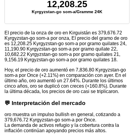
12,208.25
Kyrgyzstan-go som-a/Gramme 24K
El precio de la onza de oro en Kirguistán es
379,676.72
Kyrgyzstan-go som-a por onza, El precio del gramo de oro
es
12,208.25
Kyrgyzstan-go som-a por gramo quilates 24,
11,190.90
Kyrgyzstan-go som-a por gramo quilate 22,
10,682.22
Kyrgyzstan-go som-a por gramo quilates 21,
9,156.19
Kyrgyzstan-go som-a por gramo quilates 18.
Hoy, el precio de oro aumentó en 7,836.80 Kyrgyzstan-go
som-a por Once (+2.11%) en comparación con ayer. En el
último año, oro aumentó un 27.64%. Durante los últimos
cinco años, oro se duplicó con creces (+160.8%). Durante
la última década, los precios de oro casi se triplicaron.
💬 Interpretación del mercado
oro muestra un impulso bullish en general, cotizando a
379,676.72 Kyrgyzstan-go som-a por Once.
La demanda de activos refugio y la cobertura contra la
inflación continúan apoyando precios más altos.