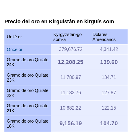
Precio del oro en Kirguistán en kirguís som
Kyrgyzstan-go
Dólares
Unité or
som-a
Americanos
Once or
379,676.72
4,341.42
Gramo de oro Quilate
12,208.25
139.60
24K
Gramo de oro Quilate
11,780.97
134.71
23K
Gramo de oro Quilate
11,182.76
127.87
22K
Gramo de oro Quilate
10,682.22
122.15
21K
Gramo de oro Quilate
9,156.19
104.70
18K