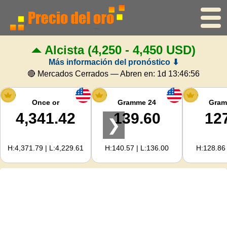
Alcista
(4,250 - 4,450 USD)
Inicio
Más información del pronóstico ⬇
Precio del oro
🔴 Mercados Cerrados — Abren en:
1d 13:46:55
Precio de la plata
Once or
Gramme 24
Gram
4,341.42
139.60
12
❯
Calculadora de oro
H:4,371.79 | L:4,229.61
H:140.57 | L:136.00
H:128.86 
Para Webmasters
Previsión del precio del oro