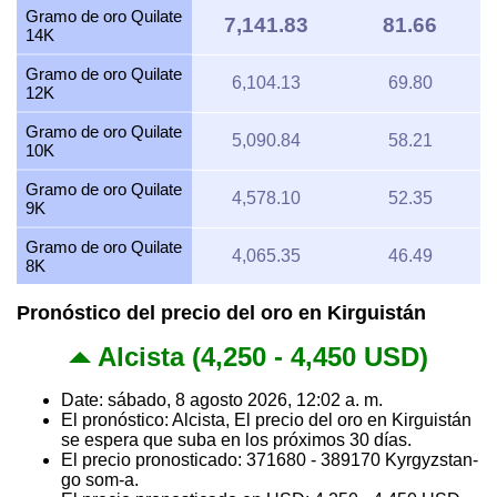
Gramo de oro Quilate
7,141.83
81.66
14K
Gramo de oro Quilate
6,104.13
69.80
12K
Gramo de oro Quilate
5,090.84
58.21
10K
Gramo de oro Quilate
4,578.10
52.35
9K
Gramo de oro Quilate
4,065.35
46.49
8K
Pronóstico del precio del oro en Kirguistán
Alcista (4,250 - 4,450 USD)
Date: sábado, 8 agosto 2026, 12:02 a. m.
El pronóstico: Alcista, El precio del oro en Kirguistán
se espera que suba en los próximos 30 días.
El precio pronosticado: 371680 - 389170 Kyrgyzstan-
go som-a.