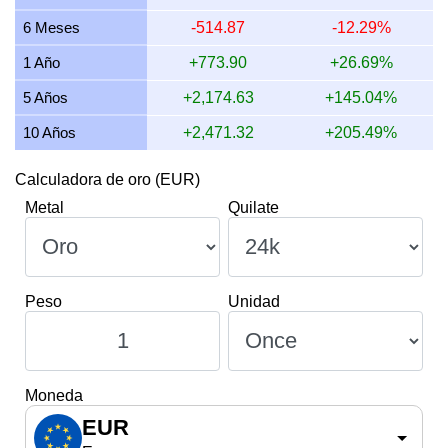
9 julio 2026
3,612.80
116.15
116,151.57
1,354.80
6 Meses
-514.87
-12.29%
8 julio 2026
3,559.81
114.45
114,447.86
1,334.93
1 Año
+773.90
+26.69%
5 Años
+2,174.63
+145.04%
10 Años
+2,471.32
+205.49%
Calculadora de oro (EUR)
Metal
Quilate
Peso
Unidad
Moneda
EUR