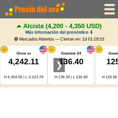
Alcista
(4,200 - 4,350 USD)
Inicio
Más información del pronóstico ⬇
Precio del oro
🟢 Mercados Abiertos — Cierran en:
1d 01:18:52
Precio de la plata
Once or
Gramme 24
Gram
4,242.11
136.40
12
❯
Calculadora de oro
H:4,304.05 | L:4,223.29
H:138.39 | L:135.80
H:126.86 
Para Webmasters
Previsión del precio del oro