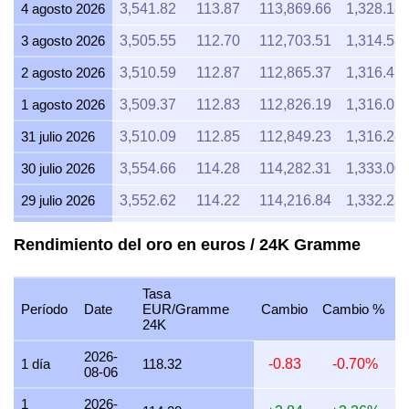
4 agosto 2026
3,541.82
113.87
113,869.66
1,328.18
3 agosto 2026
3,505.55
112.70
112,703.51
1,314.58
2 agosto 2026
3,510.59
112.87
112,865.37
1,316.47
1 agosto 2026
3,509.37
112.83
112,826.19
1,316.01
31 julio 2026
3,510.09
112.85
112,849.23
1,316.28
30 julio 2026
3,554.66
114.28
114,282.31
1,333.00
29 julio 2026
3,552.62
114.22
114,216.84
1,332.23
28 julio 2026
3,540.38
113.82
113,823.19
1,327.64
Rendimiento del oro en euros / 24K Gramme
27 julio 2026
3,589.06
115.39
115,388.32
1,345.90
Tasa
26 julio 2026
3,559.51
114.44
114,438.12
1,334.81
Período
Date
EUR/Gramme
Cambio
Cambio %
24K
25 julio 2026
3,558.72
114.41
114,413.00
1,334.52
2026-
24 julio 2026
3,575.38
114.95
114,948.53
1,340.77
1 día
118.32
-0.83
-0.70%
08-06
23 julio 2026
3,560.33
114.46
114,464.54
1,335.12
1
2026-