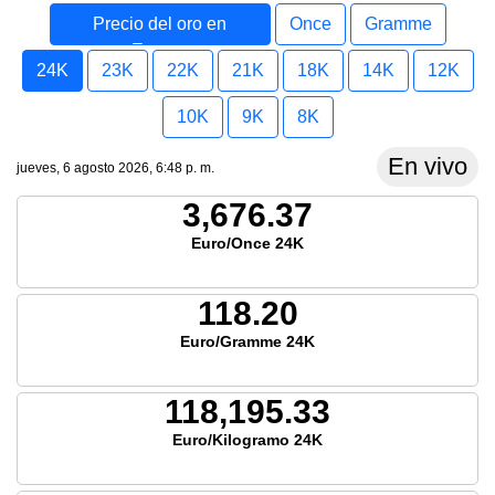
Precio del oro en
Once
Gramme
Europa
24K
23K
22K
21K
18K
14K
12K
10K
9K
8K
En vivo
jueves, 6 agosto 2026, 6:48 p. m.
3,676.37
Euro/Once 24K
118.20
Euro/Gramme 24K
118,195.33
Euro/Kilogramo 24K