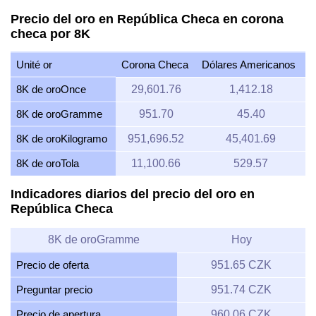
Precio del oro en República Checa en corona
checa por 8K
Unité or
Corona Checa
Dólares Americanos
8K de oroOnce
29,601.76
1,412.18
8K de oroGramme
951.70
45.40
8K de oroKilogramo
951,696.52
45,401.69
8K de oroTola
11,100.66
529.57
Indicadores diarios del precio del oro en
República Checa
8K de oroGramme
Hoy
Precio de oferta
951.65 CZK
Preguntar precio
951.74 CZK
Precio de apertura
960.06 CZK