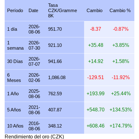
Tasa
25 julio 2026
28,630.59
920.47
920,473.31
10,736.
Período
Date
CZK/Gramme
Cambio
Cambio %
8K
24 julio 2026
28,729.29
923.65
923,646.61
10,773.
2026-
1 día
951.70
-8.37
-0.87%
08-06
23 julio 2026
28,683.84
922.19
922,185.39
10,756.
1
2026-
22 julio 2026
29,278.82
941.31
941,313.99
10,979.
921.10
+35.48
+3.85%
semana
07-30
21 julio 2026
28,705.06
922.87
922,867.60
10,764.
2026-
30 Días
941.66
+14.92
+1.58%
07-07
20 julio 2026
28,238.75
907.88
907,875.82
10,589.
6
2026-
19 julio 2026
28,312.62
910.25
910,250.83
10,617.
1,086.08
-129.51
-11.92%
Meses
02-06
18 julio 2026
28,312.62
910.25
910,250.83
10,617.
2025-
1 Año
762.59
+193.99
+25.44%
08-06
17 julio 2026
28,329.81
910.80
910,803.28
10,623.
2021-
16 julio 2026
28,095.91
903.28
903,283.61
10,535.
5 Años
407.87
+548.70
+134.53%
08-06
15 julio 2026
28,552.15
917.95
917,951.65
10,707.
2016-
10 Años
348.12
+608.46
+174.79%
08-06
14 julio 2026
28,726.15
923.55
923,545.64
10,772.
Rendimiento del oro (CZK)