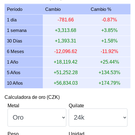
13 julio 2026
28,411.69
913.44
913,435.89
10,654.
Período
Cambio
Cambio %
12 julio 2026
29,118.73
936.17
936,167.04
10,919.
1 día
-781.66
-0.87%
11 julio 2026
29,118.73
936.17
936,167.04
10,919.
1 semana
+3,313.68
+3.85%
10 julio 2026
28,980.21
931.71
931,713.64
10,867.
30 Días
+1,393.31
+1.58%
9 julio 2026
29,180.89
938.17
938,165.76
10,942.
6 Meses
-12,096.62
-11.92%
8 julio 2026
28,762.71
924.72
924,721.21
10,786.
1 Año
+18,119.42
+25.44%
5 Años
+51,252.28
+134.53%
10 Años
+56,834.03
+174.79%
Calculadora de oro (CZK)
Metal
Quilate
Peso
Unidad