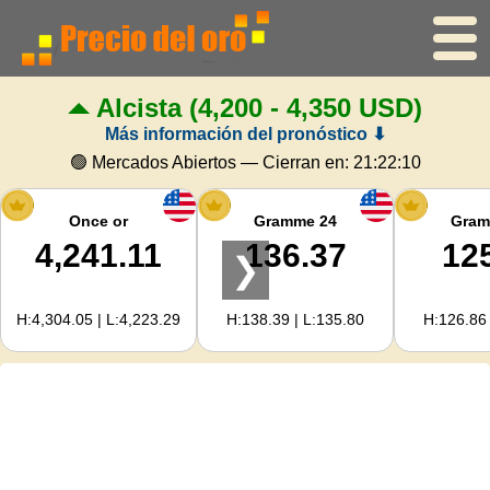
Alcista
(4,200 - 4,350 USD)
Inicio
Más información del pronóstico ⬇
Precio del oro
🟢 Mercados Abiertos — Cierran en:
21:22:09
Precio de la plata
Once or
Gramme 24
Gram
4,241.11
136.37
12
❯
Calculadora de oro
H:4,304.05 | L:4,223.29
H:138.39 | L:135.80
H:126.86 
Para Webmasters
Previsión del precio del oro