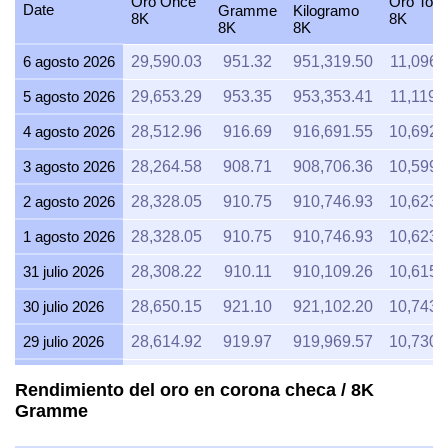
Oro Once
Oro Tola
Date
Gramme
Kilogramo
8K
8K
8K
8K
6 agosto 2026
29,590.03
951.32
951,319.50
11,096.
5 agosto 2026
29,653.29
953.35
953,353.41
11,119.
4 agosto 2026
28,512.96
916.69
916,691.55
10,692.
3 agosto 2026
28,264.58
908.71
908,706.36
10,599.
2 agosto 2026
28,328.05
910.75
910,746.93
10,623.
1 agosto 2026
28,328.05
910.75
910,746.93
10,623.
31 julio 2026
28,308.22
910.11
910,109.26
10,615.
30 julio 2026
28,650.15
921.10
921,102.20
10,743.
29 julio 2026
28,614.92
919.97
919,969.57
10,730.
28 julio 2026
28,496.01
916.15
916,146.56
10,686.
Rendimiento del oro en corona checa / 8K
Gramme
27 julio 2026
28,880.48
928.51
928,507.38
10,830.
26 julio 2026
28,630.59
920.47
920,473.31
10,736.