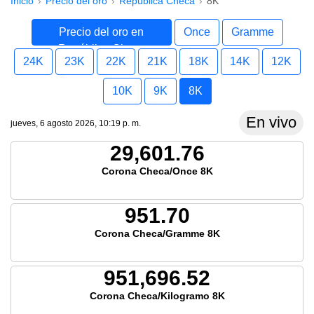
Inicio
Precio del oro
República Checa
8K
Precio del oro en
Once
Gramme
República Checa
24K
23K
22K
21K
18K
14K
12K
10K
9K
8K
En vivo
jueves, 6 agosto 2026, 10:19 p. m.
29,601.76
Corona Checa/Once 8K
951.70
Corona Checa/Gramme 8K
951,696.52
Corona Checa/Kilogramo 8K