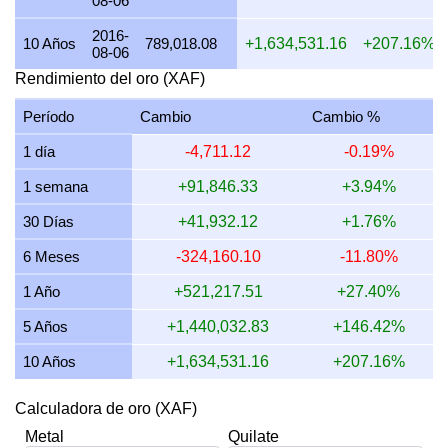
08-06
15 julio 2026
2,324,059.78
56,038.89
65,378.71
68,4
2016-
10 Años
789,018.08
+1,634,531.16
+207.16%
08-06
14 julio 2026
2,334,240.74
56,284.38
65,665.11
68,7
Rendimiento del oro (XAF)
13 julio 2026
2,304,338.81
55,563.37
64,823.93
67,8
Período
Cambio
Cambio %
12 julio 2026
2,362,723.45
56,971.17
66,466.36
69,5
1 día
-4,711.12
-0.19%
11 julio 2026
2,364,689.74
57,018.58
66,521.68
69,6
1 semana
+91,846.33
+3.94%
10 julio 2026
2,354,539.22
56,773.83
66,236.13
69,3
30 Días
+41,932.12
+1.76%
9 julio 2026
2,369,841.29
57,142.80
66,666.60
69,7
6 Meses
-324,160.10
-11.80%
8 julio 2026
2,335,082.10
56,304.67
65,688.78
68,7
1 Año
+521,217.51
+27.40%
5 Años
+1,440,032.83
+146.42%
10 Años
+1,634,531.16
+207.16%
Calculadora de oro (XAF)
Metal
Quilate