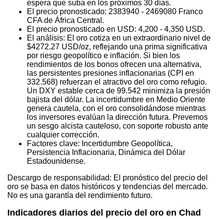
espera que suba en los próximos 30 días.
El precio pronosticado: 2383940 - 2469080 Franco
CFA de África Central.
El precio pronosticado en USD: 4,200 - 4,350 USD.
El análisis: El oro cotiza en un extraordinario nivel de
$4272.27 USD/oz, reflejando una prima significativa
por riesgo geopolítico e inflación. Si bien los
rendimientos de los bonos ofrecen una alternativa,
las persistentes presiones inflacionarias (CPI en
332.568) refuerzan el atractivo del oro como refugio.
Un DXY estable cerca de 99.542 minimiza la presión
bajista del dólar. La incertidumbre en Medio Oriente
genera cautela, con el oro consolidándose mientras
los inversores evalúan la dirección futura. Prevemos
un sesgo alcista cauteloso, con soporte robusto ante
cualquier corrección.
Factores clave: Incertidumbre Geopolítica,
Persistencia Inflacionaria, Dinámica del Dólar
Estadounidense.
Descargo de responsabilidad: El pronóstico del precio del
oro se basa en datos históricos y tendencias del mercado.
No es una garantía del rendimiento futuro.
Indicadores diarios del precio del oro en Chad