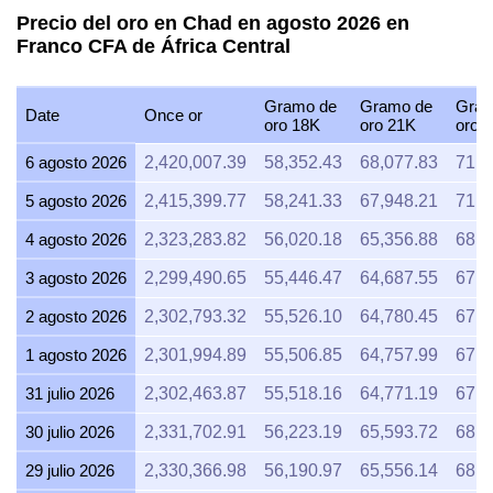
Precio del oro en Chad en agosto 2026 en
Franco CFA de África Central
Gramo de
Gramo de
Gram
Date
Once or
oro 18K
oro 21K
oro 
6 agosto 2026
2,420,007.39
58,352.43
68,077.83
71,2
5 agosto 2026
2,415,399.77
58,241.33
67,948.21
71,1
4 agosto 2026
2,323,283.82
56,020.18
65,356.88
68,4
3 agosto 2026
2,299,490.65
55,446.47
64,687.55
67,7
2 agosto 2026
2,302,793.32
55,526.10
64,780.45
67,8
1 agosto 2026
2,301,994.89
55,506.85
64,757.99
67,7
31 julio 2026
2,302,463.87
55,518.16
64,771.19
67,8
30 julio 2026
2,331,702.91
56,223.19
65,593.72
68,6
29 julio 2026
2,330,366.98
56,190.97
65,556.14
68,6