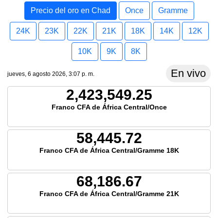
Precio del oro en Chad
Once
Gramme
24K
23K
22K
21K
18K
14K
12K
10K
9K
8K
En vivo
jueves, 6 agosto 2026, 3:07 p. m.
2,423,549.25
Franco CFA de África Central/Once
58,445.72
Franco CFA de África Central/Gramme 18K
68,186.67
Franco CFA de África Central/Gramme 21K