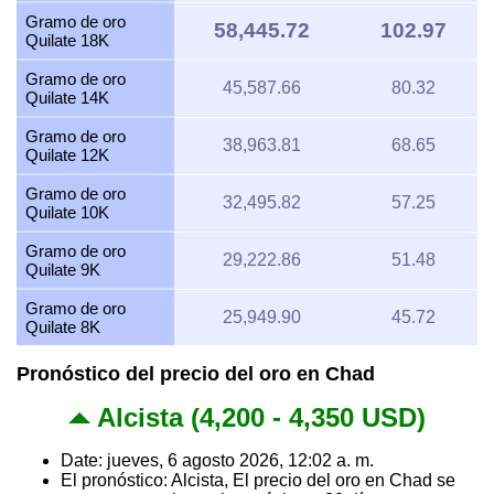
Gramo de oro
58,445.72
102.97
Quilate 18K
Gramo de oro
45,587.66
80.32
Quilate 14K
Gramo de oro
38,963.81
68.65
Quilate 12K
Gramo de oro
32,495.82
57.25
Quilate 10K
Gramo de oro
29,222.86
51.48
Quilate 9K
Gramo de oro
25,949.90
45.72
Quilate 8K
Pronóstico del precio del oro en Chad
Alcista (4,200 - 4,350 USD)
Date: jueves, 6 agosto 2026, 12:02 a. m.
El pronóstico: Alcista, El precio del oro en Chad se