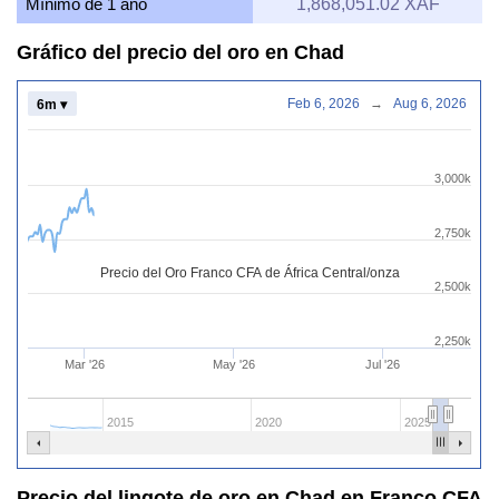
Mínimo de 1 año
1,868,051.02 XAF
Gráfico del precio del oro en Chad
Feb 6, 2026
→
Aug 6, 2026
6m ▾
3,000k
2,750k
Precio del Oro Franco CFA de África Central/onza
2,500k
2,250k
Mar '26
May '26
Jul '26
2015
2020
2025
Precio del lingote de oro en Chad en Franco CFA