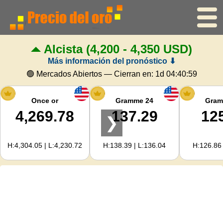
Alcista
(4,200 - 4,350 USD)
Inicio
Más información del pronóstico ⬇
Precio del oro
🟢 Mercados Abiertos — Cierran en:
1d 04:40:59
Precio de la plata
Once or
Gramme 24
Gram
4,269.78
137.29
12
❯
Calculadora de oro
H:4,304.05 | L:4,230.72
H:138.39 | L:136.04
H:126.86 
Para Webmasters
Previsión del precio del oro