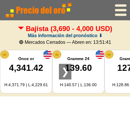
Bajista
(3,690 - 4,000 USD)
Inicio
Más información del pronóstico ⬇
Precio del oro
🔴 Mercados Cerrados — Abren en:
13:51:40
Precio de la plata
Once or
Gramme 24
Gram
4,341.42
139.60
12
❯
Calculadora de oro
H:4,371.79 | L:4,229.61
H:140.57 | L:136.00
H:128.86 
Para Webmasters
Previsión del precio del oro