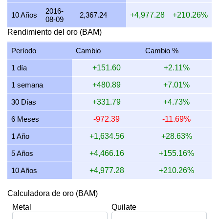
2016-
18 julio 2026
6,865.63
129.13
165.55
220.73
10 Años
2,367.24
+4,977.28
+210.26%
08-09
17 julio 2026
6,871.69
129.24
165.69
220.92
Rendimiento del oro (BAM)
16 julio 2026
6,798.74
127.87
163.93
218.58
Período
Cambio
Cambio %
15 julio 2026
6,963.32
130.96
167.90
223.87
1 día
+151.60
+2.11%
14 julio 2026
6,978.02
131.24
168.26
224.34
1 semana
+480.89
+7.01%
13 julio 2026
6,846.12
128.76
165.08
220.10
30 Días
+331.79
+4.73%
12 julio 2026
7,046.85
132.54
169.92
226.56
6 Meses
-972.39
-11.69%
11 julio 2026
7,046.85
132.54
169.92
226.56
1 Año
+1,634.56
+28.63%
5 Años
+4,466.16
+155.16%
10 Años
+4,977.28
+210.26%
Calculadora de oro (BAM)
Metal
Quilate