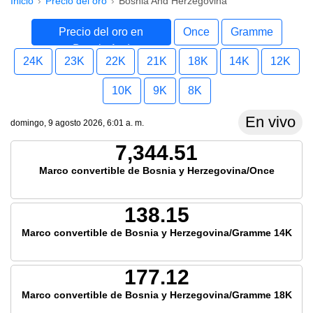
Inicio
Precio del oro
Bosnia And Herzegovina
Precio del oro en
Once
Gramme
Bosnia And
24K
23K
22K
21K
18K
14K
12K
Herzegovina
10K
9K
8K
En vivo
domingo, 9 agosto 2026, 6:01 a. m.
7,344.51
Marco convertible de Bosnia y Herzegovina/Once
138.15
Marco convertible de Bosnia y Herzegovina/Gramme 14K
177.12
Marco convertible de Bosnia y Herzegovina/Gramme 18K