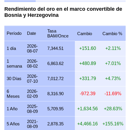
31 julio 2026
6,887.80
129.54
166.08
221.44
Rendimiento del oro en el marco convertible de
Bosnia y Herzegovina
30 julio 2026
6,995.68
131.57
168.68
224.91
29 julio 2026
6,953.19
130.77
167.66
223.54
Tasa
Período
Date
Cambio
Cambio %
28 julio 2026
6,940.96
130.54
167.36
223.15
BAM/Once
27 julio 2026
7,006.25
131.77
168.94
225.25
2026-
1 día
7,344.51
+151.60
+2.11%
08-07
26 julio 2026
6,958.32
130.87
167.78
223.71
1
2026-
6,863.62
+480.89
+7.01%
semana
08-02
25 julio 2026
6,958.32
130.87
167.78
223.71
2026-
24 julio 2026
6,982.28
131.32
168.36
224.48
30 Días
7,012.72
+331.79
+4.73%
07-10
23 julio 2026
6,943.89
130.60
167.43
223.25
6
2026-
8,316.90
-972.39
-11.69%
Meses
02-09
22 julio 2026
7,115.61
133.83
171.58
228.77
2025-
21 julio 2026
6,961.70
130.93
167.86
223.82
1 Año
5,709.95
+1,634.56
+28.63%
08-09
20 julio 2026
6,843.85
128.72
165.02
220.03
2021-
5 Años
2,878.35
+4,466.16
+155.16%
08-09
19 julio 2026
6,865.63
129.13
165.55
220.73