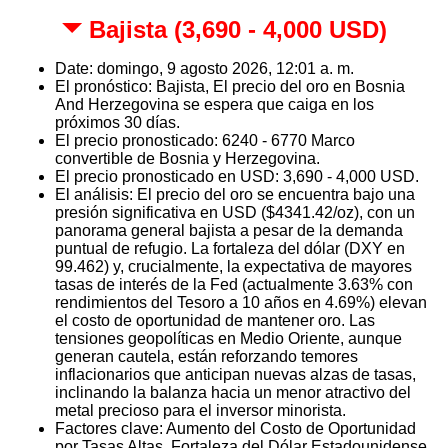
Bajista (3,690 - 4,000 USD)
Date: domingo, 9 agosto 2026, 12:01 a. m.
El pronóstico: Bajista, El precio del oro en Bosnia
And Herzegovina se espera que caiga en los
próximos 30 días.
El precio pronosticado: 6240 - 6770 Marco
convertible de Bosnia y Herzegovina.
El precio pronosticado en USD: 3,690 - 4,000 USD.
El análisis: El precio del oro se encuentra bajo una
presión significativa en USD ($4341.42/oz), con un
panorama general bajista a pesar de la demanda
puntual de refugio. La fortaleza del dólar (DXY en
99.462) y, crucialmente, la expectativa de mayores
tasas de interés de la Fed (actualmente 3.63% con
rendimientos del Tesoro a 10 años en 4.69%) elevan
el costo de oportunidad de mantener oro. Las
tensiones geopolíticas en Medio Oriente, aunque
generan cautela, están reforzando temores
inflacionarios que anticipan nuevas alzas de tasas,
inclinando la balanza hacia un menor atractivo del
metal precioso para el inversor minorista.
Factores clave: Aumento del Costo de Oportunidad
por Tasas Altas, Fortaleza del Dólar Estadounidense