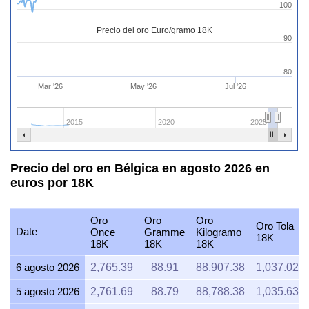
100
Precio del oro Euro/gramo 18K
90
80
Mar '26
May '26
Jul '26
2015
2020
2025
Precio del oro en Bélgica en agosto 2026 en
euros por 18K
Oro
Oro
Oro
Oro Tola
Date
Once
Gramme
Kilogramo
18K
18K
18K
18K
6 agosto 2026
2,765.39
88.91
88,907.38
1,037.02
5 agosto 2026
2,761.69
88.79
88,788.38
1,035.63