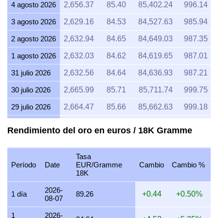
4 agosto 2026
2,656.37
85.40
85,402.24
996.14
3 agosto 2026
2,629.16
84.53
84,527.63
985.94
2 agosto 2026
2,632.94
84.65
84,649.03
987.35
1 agosto 2026
2,632.03
84.62
84,619.65
987.01
31 julio 2026
2,632.56
84.64
84,636.93
987.21
30 julio 2026
2,665.99
85.71
85,711.74
999.75
29 julio 2026
2,664.47
85.66
85,662.63
999.18
28 julio 2026
2,655.28
85.37
85,367.39
995.73
Rendimiento del oro en euros / 18K Gramme
27 julio 2026
2,691.80
86.54
86,541.24
1,009.42
Tasa
26 julio 2026
2,669.63
85.83
85,828.59
1,001.11
Período
Date
EUR/Gramme
Cambio
Cambio %
18K
25 julio 2026
2,669.04
85.81
85,809.75
1,000.89
2026-
24 julio 2026
2,681.54
86.21
86,211.40
1,005.58
1 día
89.26
+0.44
+0.50%
08-07
23 julio 2026
2,670.25
85.85
85,848.41
1,001.34
1
2026-