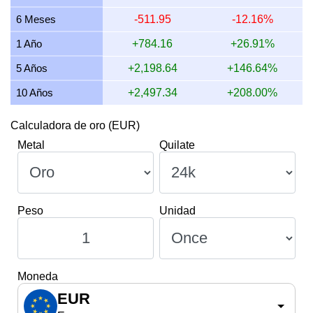
9 julio 2026
2,709.60
87.11
87,113.68
1,016.10
6 Meses
-511.95
-12.16%
8 julio 2026
2,669.86
85.84
85,835.89
1,001.20
1 Año
+784.16
+26.91%
5 Años
+2,198.64
+146.64%
10 Años
+2,497.34
+208.00%
Calculadora de oro (EUR)
Metal
Quilate
Peso
Unidad
Moneda
EUR