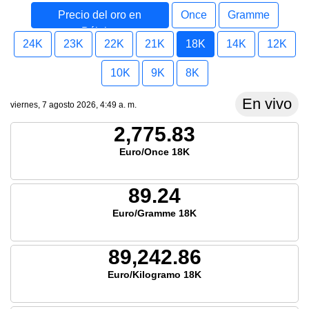
Precio del oro en
Once
Gramme
Bélgica
24K
23K
22K
21K
18K
14K
12K
10K
9K
8K
En vivo
viernes, 7 agosto 2026, 4:49 a. m.
2,775.83
Euro/Once 18K
89.24
Euro/Gramme 18K
89,242.86
Euro/Kilogramo 18K