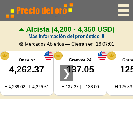
Alcista
(4,200 - 4,350 USD)
Inicio
Más información del pronóstico ⬇
Precio del oro
🟢 Mercados Abiertos — Cierran en:
16:07:01
Precio de la plata
Once or
Gramme 24
Gram
4,262.37
137.05
12
❯
Calculadora de oro
H:4,269.02 | L:4,229.61
H:137.27 | L:136.00
H:125.83 
Para Webmasters
Previsión del precio del oro