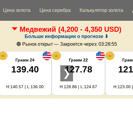
Цена золота
Цена серебра
Калькулятор золота
Медвежий
(4,200 - 4,350 USD)
Больше информации о прогнозе ⬇
🟢 Рынок открыт — Закроется через:
03:28:54
Грамм 24
Грамм 22
Грам
139.40
127.78
121
❯
H:140.57 | L:136.00
H:128.86 | L:124.67
H:123.00 |