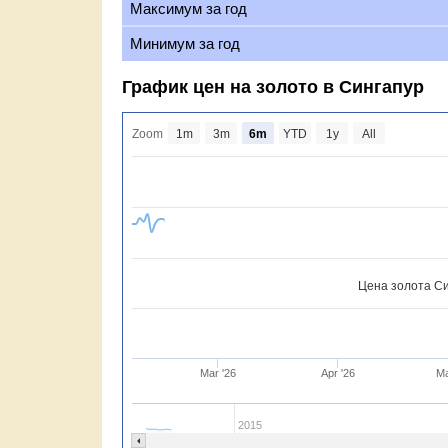
Максимум за год
Минимум за год
График цен на золото в Сингапур
Zoom
1m
3m
6m
YTD
1y
All
Цена золота Си
Mar '26
Apr '26
Ma
2015