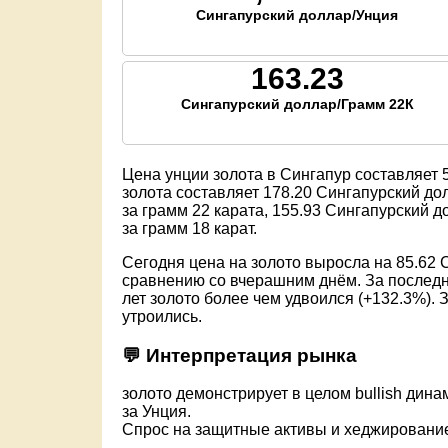
Сингапурский доллар/Унция
163.23
Сингапурский доллар/Грамм 22К
Цена унции золота в Сингапур составляет
золота составляет
178.20
Сингапурский дол
за грамм 22 карата,
155.93
Сингапурский до
за грамм 18 карат.
Сегодня цена на золото выросла на 85.62 
сравнению со вчерашним днём. За последни
лет золото более чем удвоился (+132.3%). 
утроились.
💬 Интерпретация рынка
золото демонстрирует в целом bullish дина
за Унция.
Спрос на защитные активы и хеджировани