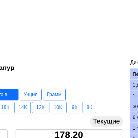
Ди
гапур
П
1 
то в
Унция
Грамм
1 
30
18К
14К
12К
10K
9К
8К
6 
Текущие
1 
178.20