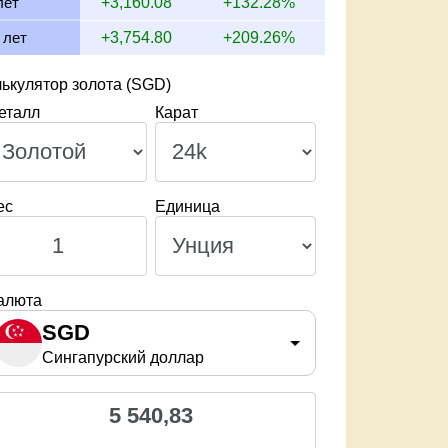
лет
+3,160.08
+132.28%
 лет
+3,754.80
+209.26%
ькулятор золота (SGD)
еталл
Карат
ес
Единица
алюта
SGD
Сингапурский доллар
5 540,83