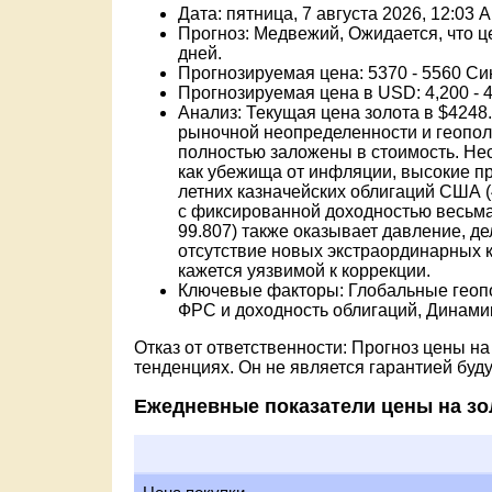
Дата: пятница, 7 августа 2026, 12:03 
Прогноз: Медвежий, Ожидается, что ц
дней.
Прогнозируемая цена: 5370 - 5560 Си
Прогнозируемая цена в USD: 4,200 - 
Анализ: Текущая цена золота в $4248
рыночной неопределенности и геополи
полностью заложены в стоимость. Не
как убежища от инфляции, высокие пр
летних казначейских облигаций США 
с фиксированной доходностью весьм
99.807) также оказывает давление, д
отсутствие новых экстраординарных 
кажется уязвимой к коррекции.
Ключевые факторы: Глобальные геопо
ФРС и доходность облигаций, Динами
Отказ от ответственности: Прогноз цены н
тенденциях. Он не является гарантией буд
Ежедневные показатели цены на зо