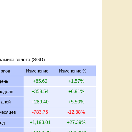
намика золота (SGD)
ериод
Изменение
Изменение %
день
+85.62
+1.57%
неделя
+358.54
+6.91%
 дней
+289.40
+5.50%
месяцев
-783.75
-12.38%
год
+1,193.01
+27.39%