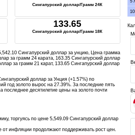
5 
Сингапурский доллар/Грамм 24К
10
133.65
Кал
Сингапурский доллар/Грамм 18К
М
5,542.10
Сингапурский доллар за унцию, Цена грамма
лар за грамм 24 карата,
163.35
Сингапурский доллар
В
ллар за грамм 21 карат,
133.65
Сингапурский доллар
Сингапурский доллар за Унция (+1.57%) по
й год золото вырос на 27.39%. За последние пять
За последнее десятилетие цены на золото почти
В
мику, торгуясь по цене 5,549.09 Сингапурский доллар
е от инфляции продолжают поддерживать рост цен.