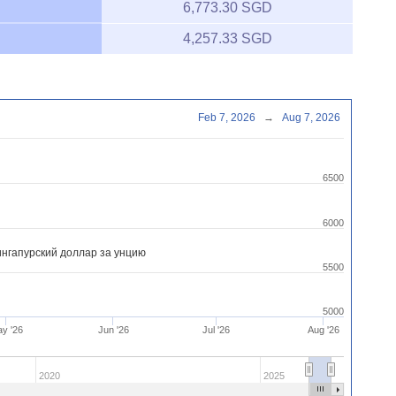
6,773.30 SGD
4,257.33 SGD
Feb 7, 2026
→
Aug 7, 2026
6500
6000
нгапурский доллар за унцию
5500
5000
y '26
Jun '26
Jul '26
Aug '26
2020
2025