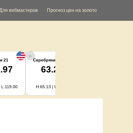
Для вебмастеров
Прогноз цен на золото
м 21
Серебряная унция
Серебро кг
.97
63.21
2,032.41
 L:119.00
H:65.13 | L:61.15
H:2,094.18 | L:1,966.08