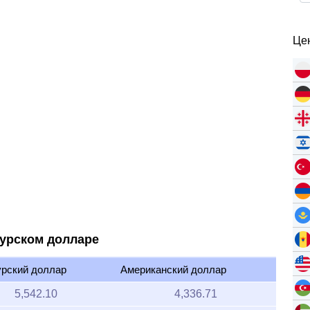
Цен
пурском долларе
урский доллар
Американский доллар
5,542.10
4,336.71