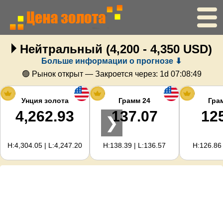
Нейтральный
(4,200 - 4,350 USD)
Главная
Больше информации о прогнозе ⬇
Цена золота
🟢 Рынок открыт — Закроется через:
1d 07:08:49
Цена серебра
Унция золота
Грамм 24
Гра
4,262.93
137.07
12
❯
Калькулятор золота
H:4,304.05 | L:4,247.20
H:138.39 | L:136.57
H:126.86 
Для вебмастеров
Прогноз цен на золото