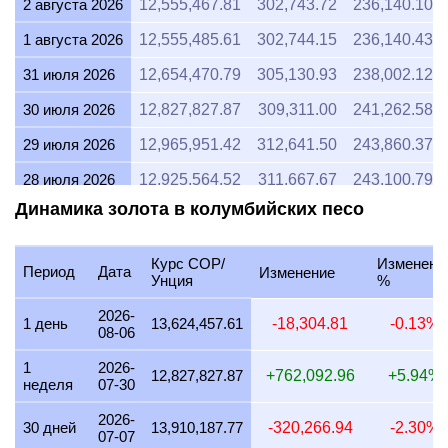
2 августа 2026
12,555,467.81
302,743.72
236,140.10
1 августа 2026
12,555,485.61
302,744.15
236,140.43
31 июля 2026
12,654,470.79
305,130.93
238,002.12
30 июля 2026
12,827,827.87
309,311.00
241,262.58
29 июля 2026
12,965,951.42
312,641.50
243,860.37
28 июля 2026
12,925,564.52
311,667.67
243,100.79
Динамика золота в колумбийских песо
27 июля 2026
13,114,897.96
316,232.98
246,661.72
26 июля 2026
12,959,592.71
312,488.18
243,740.78
Курс COP/
Изменени
Период
Дата
Изменение
Унция
%
25 июля 2026
12,959,592.71
312,488.18
243,740.78
2026-
24 июля 2026
13,116,707.32
316,276.61
246,695.75
1 день
13,624,457.61
-18,304.81
-0.13%
08-06
23 июля 2026
13,009,797.57
313,698.74
244,685.02
1
2026-
12,827,827.87
+762,092.96
+5.94%
неделя
07-30
22 июля 2026
13,360,829.88
322,163.01
251,287.15
2026-
21 июля 2026
13,153,414.63
317,161.71
247,386.13
30 дней
13,910,187.77
-320,266.94
-2.30%
07-07