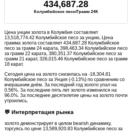
434,687.28
Колумбийское песо/Грамм 24К
Цена унции золота в Колумбия составляет
13,518,774.42
Колумбийское песо за унцию, Цена
грамма золота составляет
434,687.28
Колумбийское
песо за грамм 24 карата,
398,463.34
Колумбийское песо
за грамм 22 карата,
380,351.37
Колумбийское песо за
грамм 21 карат,
326,015.46
Колумбийское песо за грамм
18 карат.
Сегодня цена на золото снизилась на -18,304.81
Колумбийское песо за Унция (-0.13%) по сравнению со
вчерашним днём. За последний год золото упал на
0.56%. За последние пять лет золото изменился на
96.0%. За последнее десятилетие цены на золото почти
утроились.
💬 Интерпретация рынка
золото демонстрирует в целом bearish динамику,
торгуясь по цене 13,589,920.83 Колумбийское песо за