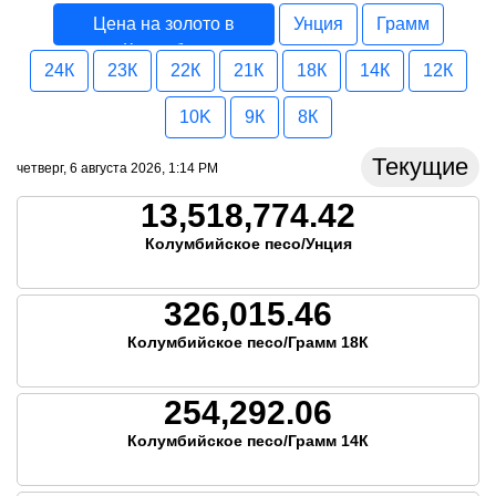
Цена на золото в
Унция
Грамм
Колумбия
24К
23К
22К
21К
18К
14К
12К
10K
9К
8К
Текущие
четверг, 6 августа 2026, 1:14 PM
13,518,774.42
Колумбийское песо/Унция
326,015.46
Колумбийское песо/Грамм 18К
254,292.06
Колумбийское песо/Грамм 14К