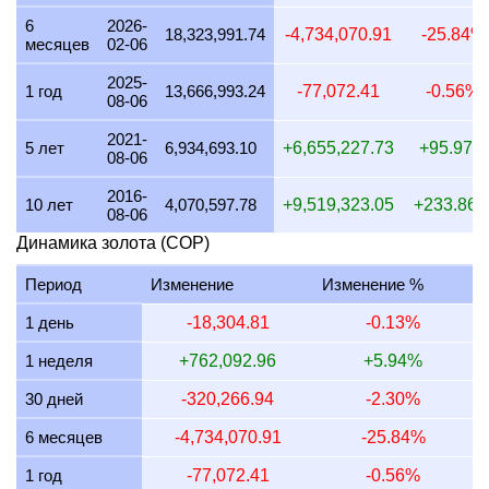
20 июля 2026
12,925,662.18
311,670.03
243,102.62
6
2026-
18,323,991.74
-4,734,070.91
-25.84%
месяцев
02-06
19 июля 2026
12,947,028.71
312,185.23
243,504.48
2025-
18 июля 2026
12,947,028.71
312,185.23
243,504.48
1 год
13,666,993.24
-77,072.41
-0.56%
08-06
17 июля 2026
13,127,831.33
316,544.83
246,904.97
2021-
5 лет
6,934,693.10
+6,655,227.73
+95.97%
08-06
16 июля 2026
12,867,678.13
310,271.89
242,012.07
2016-
15 июля 2026
13,150,062.70
317,080.89
247,323.09
10 лет
4,070,597.78
+9,519,323.05
+233.86
08-06
14 июля 2026
13,259,512.20
319,719.99
249,381.59
Динамика золота (COP)
13 июля 2026
12,953,480.00
312,340.79
243,625.81
Период
Изменение
Изменение %
12 июля 2026
13,558,286.21
326,924.18
255,000.86
1 день
-18,304.81
-0.13%
11 июля 2026
13,558,286.21
326,924.18
255,000.86
1 неделя
+762,092.96
+5.94%
10 июля 2026
13,320,942.62
321,201.23
250,536.96
30 дней
-320,266.94
-2.30%
9 июля 2026
13,655,123.97
329,259.18
256,822.16
6 месяцев
-4,734,070.91
-25.84%
8 июля 2026
13,599,634.15
327,921.18
255,778.52
1 год
-77,072.41
-0.56%