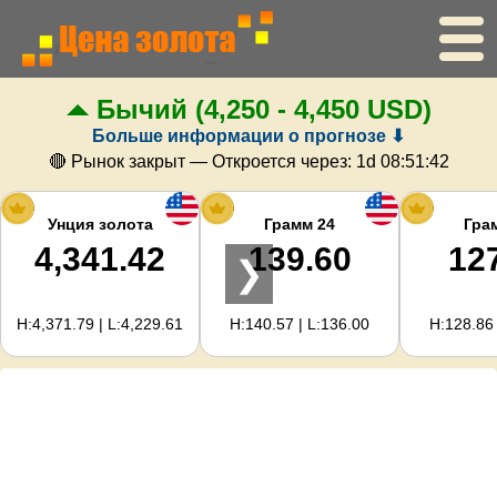
Бычий
(4,250 - 4,450 USD)
Главная
Больше информации о прогнозе ⬇
Цена золота
🔴 Рынок закрыт — Откроется через:
1d 08:51:41
Цена серебра
Унция золота
Грамм 24
Гра
4,341.42
139.60
12
❯
Калькулятор золота
H:4,371.79 | L:4,229.61
H:140.57 | L:136.00
H:128.86 
Для вебмастеров
Прогноз цен на золото