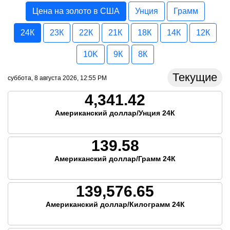
Цена на золото в США
Унция
Грамм
24К
23К
22К
21К
18К
14К
12К
10K
9К
8К
Текущие
суббота, 8 августа 2026, 12:55 PM
4,341.42
Американский доллар/Унция 24К
139.58
Американский доллар/Грамм 24К
139,576.65
Американский доллар/Килограмм 24К