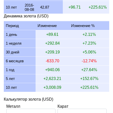
18 июля 2026
4,016.06
129.12
129,116.47
1,506.02
2016-
10 лет
42.87
+96.71
+225.61%
08-08
17 июля 2026
4,016.06
129.12
129,116.47
1,506.02
Динамика золота (USD)
16 июля 2026
3,984.06
128.09
128,087.65
1,494.02
Период
Изменение
Изменение %
15 июля 2026
4,065.04
130.69
130,691.06
1,524.39
1 день
+89.61
+2.11%
14 июля 2026
4,065.04
130.69
130,691.06
1,524.39
1 неделя
+292.84
+7.23%
13 июля 2026
4,000.00
128.60
128,600.00
1,500.00
30 дней
+209.19
+5.06%
12 июля 2026
4,115.23
132.30
132,304.53
1,543.21
6 месяцев
-633.70
-12.74%
11 июля 2026
4,115.23
132.30
132,304.53
1,543.21
1 год
+940.06
+27.64%
10 июля 2026
4,098.36
131.76
131,762.30
1,536.89
5 лет
+2,623.21
+152.67%
10 лет
+3,008.09
+225.61%
Калькулятор золота (USD)
Металл
Карат