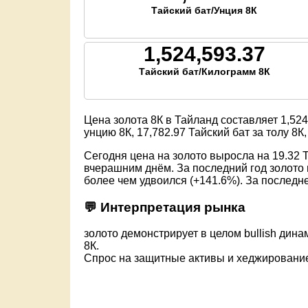
Тайский бат/Унция 8К
1,524,593.37
Тайский бат/Килограмм 8К
Цена золота 8К в Тайланд составляет
1,524
унцию 8К,
17,782.97
Тайский бат за толу 8К
Сегодня цена на золото выросла на 19.32 Т
вчерашним днём. За последний год золото 
более чем удвоился (+141.6%). За последн
💬 Интерпретация рынка
золото демонстрирует в целом bullish динам
8К.
Спрос на защитные активы и хеджировани