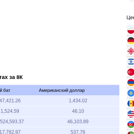
Цен
тах за 8К
й бат
Американский доллар
47,421.26
1,434.02
1,524.59
46.10
,524,593.37
46,103.89
17,782.97
537.76