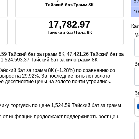
5 
Тайский бат/Грамм 8К
10
17,782.97
Кал
Тайский бат/Тола 8К
М
.59
Тайский бат за грамм 8К,
47,421.26
Тайский бат за
,
1,524,593.37
Тайский бат за килограмм 8К.
В
айский бат за грамм 8К (+1.28%) по сравнению со
вырос на 29.92%. За последние пять лет золото
ее десятилетие цены на золото почти утроились.
В
ику, торгуясь по цене 1,524.59 Тайский бат за грамм
е от инфляции продолжают поддерживать рост цен.