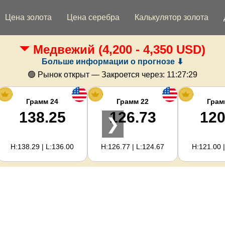
Цена золота
Цена серебра
Калькулятор золота
Медвежий
(4,200 - 4,350 USD)
Больше информации о прогнозе ⬇
🟢 Рынок открыт — Закроется через:
11:27:28
Грамм 24
Грамм 22
Грам
138.25
126.73
120
❯
H:138.29 | L:136.00
H:126.77 | L:124.67
H:121.00 |