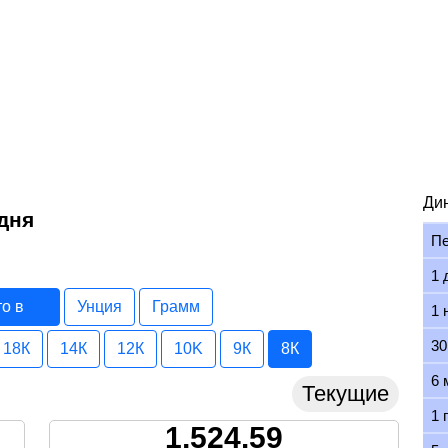
Ди
одня
П
1 
то в
Унция
Грамм
1 
30
18К
14К
12К
10K
9К
8К
6 
Текущие
1 
1,524.59