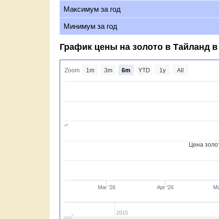
Максимум за год
Минимум за год
График цены на золото в Тайланд в 
Zoom
1m
3m
6m
YTD
1y
All
Цена золот
Mar '26
Apr '26
Ma
2015