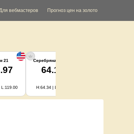
Для вебмастеров
Прогноз цен на золото
м 21
Серебряная унция
Серебро кг
.97
64.16
2,063.09
 L:119.00
H:64.34 | L:61.15
H:2,068.81 | L:1,966.08