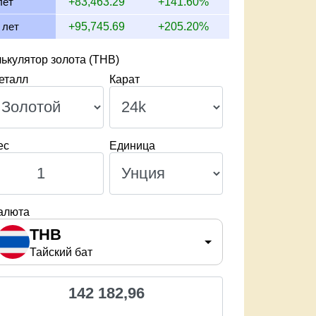
лет
+83,463.29
+141.60%
 лет
+95,745.69
+205.20%
ькулятор золота (THB)
еталл
Карат
ес
Единица
алюта
THB
Тайский бат
142 182,96