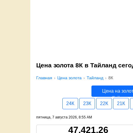
Цена золота 8К в Тайланд сег
Главная
Цена золота
Тайланд
8К
Цена на золо
Тайланд
24К
23К
22К
21К
пятница, 7 августа 2026, 8:55 AM
47,421.26