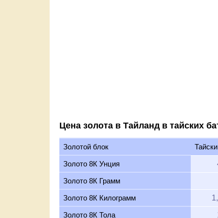
Цена золота в Тайланд в тайских ба
Золотой блок
Тайски
Золото 8К Унция
Золото 8К Грамм
Золото 8К Килограмм
1
Золото 8К Тола