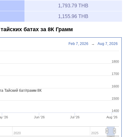
1,793.79 THB
1,155.96 THB
тайских батах за 8К Грамм
Feb 7, 2026
→
Aug 7, 2026
1800
1700
1600
а Тайский бат/грамм 8К
1500
1400
y '26
Jun '26
Jul '26
Aug '26
2020
2025