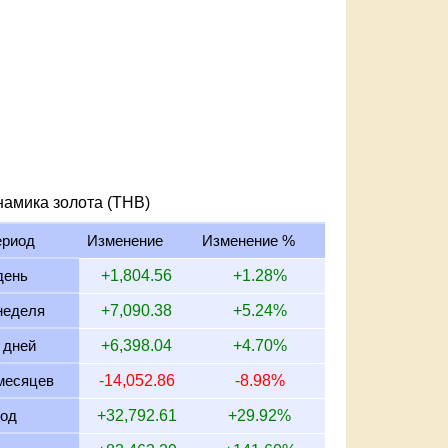
намика золота (THB)
ериод
Изменение
Изменение %
день
+1,804.56
+1.28%
неделя
+7,090.38
+5.24%
 дней
+6,398.04
+4.70%
месяцев
-14,052.86
-8.98%
год
+32,792.61
+29.92%