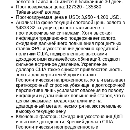
золото в Тайвань снизится в ближайшие 30 дней.
Прогнозируемая цена: 127320 - 135380
Тайваньский доллар.
Прогнозируемая цена в USD: 3,950 - 4,200 USD.
Анализ: На фоне текущей спотовой цены золота в
$4333.32 за унцию, рынок сталкивается с
противоречивыми сигналами. Хотя высокая
инфляция традиционно поддерживает золото,
ожидания дальнейшего повышения процентных
ставок ФРС и ужесточение денежно-кредитной
политики США, подкрепленные высокими
доходностями казначейских облигаций, создают
сильное встречное давление. Укрепление
доллара США также снижает привлекательность
золота для держателей других валют.
Геополитическая напряженность, хоть и вызывает
краткосрочный спрос на убежище, в долгосрочной
перспективе лишь усиливает опасения по поводу
инфляции и дальнейших повышений ставок, что в
целом оказывает медвежье влияние на
драгоценный металл, несмотря на экстремально
высокую текущую цену.
Ключевые факторы: Ожидания ужесточения ДКП
и высокие доходности, Крепкий доллар США,
Геополитическая неопределенность и