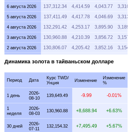
6 августа 2026
137,312.34
4,414.59
4,043.77
3,310.
5 августа 2026
137,411.49
4,417.78
4,046.69
3,313.
4 августа 2026
132,291.42
4,253.17
3,895.90
3,189.
3 августа 2026
130,960.88
4,210.39
3,856.72
3,157.
2 августа 2026
130,806.07
4,205.42
3,852.16
3,154.
1 августа 2026
130,806.07
4,205.42
3,852.16
3,154.
Динамика золота в тайваньском долларе
31 июля 2026
130,632.79
4,199.84
3,847.06
3,149.
Курс TWD/
Изменение
30 июля 2026
132,987.71
4,275.55
3,916.41
3,206.
Период
Дата
Изменение
Унция
%
29 июля 2026
131,025.10
4,212.46
3,858.61
3,159.
2026-
1 день
139,649.49
-9.99
-0.01%
08-10
28 июля 2026
130,568.55
4,197.78
3,845.17
3,148.
1
2026-
27 июля 2026
131,834.70
4,238.49
3,882.45
3,178.
130,960.88
+8,688.94
+6.63%
неделя
08-03
26 июля 2026
131,012.15
4,212.04
3,858.23
3,159.
2026-
30 дней
132,154.32
+7,495.49
+5.67%
07-11
25 июля 2026
131,012.15
4,212.04
3,858.23
3,159.