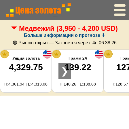
Медвежий
(3,950 - 4,200 USD)
Главная
Больше информации о прогнозе ⬇
Цена золота
🟢 Рынок открыт — Закроется через:
4d 06:38:26
Цена серебра
Унция золота
Грамм 24
Гра
4,329.75
139.22
12
❯
Калькулятор золота
H:4,361.94 | L:4,313.08
H:140.26 | L:138.68
H:128.57 
Для вебмастеров
Прогноз цен на золото