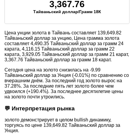
3,367.76
Тайваньский доллар/Грамм 18К
Цена унции золота в Тайвань составляет
139,649.82
Тайваньский доллар за унцию, Цена грамма золота
составляет
4,490.35
Тайваньский доллар за грамм 24
карата,
4,116.15
Тайваньский доллар за грамм 22
карата,
3,929.05
Тайваньский доллар за грамм 21 карат,
3,367.76
Тайваньский доллар за грамм 18 карат.
Сегодня цена на золото снизилась на -9.99
Тайваньский доллар за Унция (-0.01%) по сравнению со
вчерашним днём. За последний год золото вырос на
37.28%. За последние пять лет золото более чем
удвоился (+190.4%). За последнее десятилетие цены
на золото почти утроились.
💬 Интерпретация рынка
золото демонстрирует в целом bullish динамику,
торгуясь по цене 139,649.82 Тайваньский доллар за
Унция.