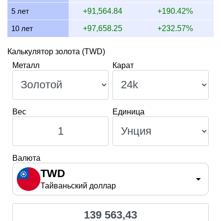
12 июля 2026
132,154.32
4,248.76
3,891.87
3,186.
5 лет
+91,564.84
+190.42%
10 лет
+97,658.25
+232.57%
Калькулятор золота (TWD)
Металл
Карат
Вес
Единица
Валюта
TWD
Тайваньский доллар
139 563,43