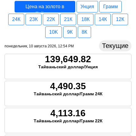
Цена на золото в
Унция
Грамм
Тайвань
24К
23К
22К
21К
18К
14К
12К
10K
9К
8К
Текущие
понедельник, 10 августа 2026, 12:54 PM
139,649.82
Тайваньский доллар/Унция
4,490.35
Тайваньский доллар/Грамм 24К
4,113.16
Тайваньский доллар/Грамм 22К