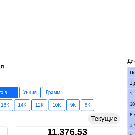
Ди
ия
П
1 
то в
Унция
Грамм
1 
30
18К
14К
12К
10K
9К
8К
6 
Текущие
1 
11,376.53