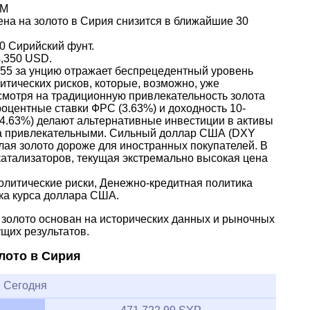
AM
ена на золото в Сирия снизится в ближайшие 30
0 Сирийский фунт.
4,350 USD.
.55 за унцию отражает беспрецедентный уровень
тических рисков, которые, возможно, уже
смотря на традиционную привлекательность золота
оцентные ставки ФРС (3.63%) и доходность 10-
(4.63%) делают альтернативные инвестиции в активы
а привлекательными. Сильный доллар США (DXY
елая золото дороже для иностранных покупателей. В
катализаторов, текущая экстремально высокая цена
литические риски, Денежно-кредитная политика
ка курса доллара США.
а золото основан на исторических данных и рыночных
ущих результатов.
лото в Сирия
Сегодня