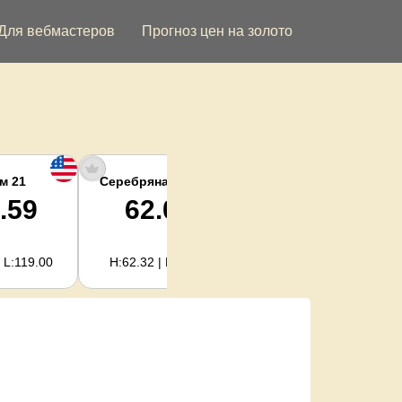
Для вебмастеров
Прогноз цен на золото
м 21
Серебряная унция
Серебро кг
.59
62.02
1,994.08
 L:119.00
H:62.32 | L:61.15
H:2,003.89 | L:1,966.08