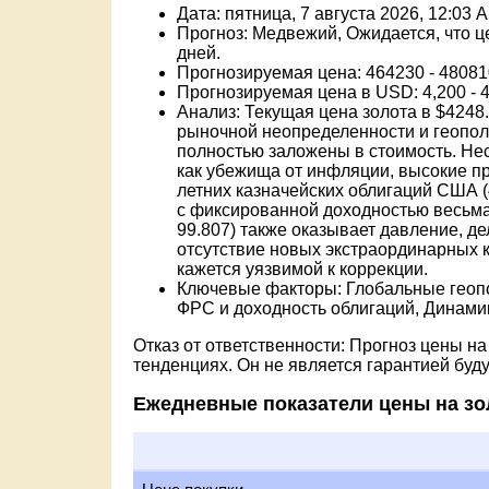
Дата: пятница, 7 августа 2026, 12:03 
Прогноз: Медвежий, Ожидается, что ц
дней.
Прогнозируемая цена: 464230 - 48081
Прогнозируемая цена в USD: 4,200 - 
Анализ: Текущая цена золота в $4248
рыночной неопределенности и геополи
полностью заложены в стоимость. Не
как убежища от инфляции, высокие пр
летних казначейских облигаций США 
с фиксированной доходностью весьм
99.807) также оказывает давление, д
отсутствие новых экстраординарных 
кажется уязвимой к коррекции.
Ключевые факторы: Глобальные геопо
ФРС и доходность облигаций, Динами
Отказ от ответственности: Прогноз цены н
тенденциях. Он не является гарантией буд
Ежедневные показатели цены на зо