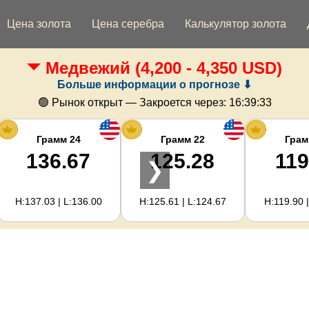
Цена золота
Цена серебра
Калькулятор золота
Медвежий
(4,200 - 4,350 USD)
Больше информации о прогнозе ⬇
🟢 Рынок открыт — Закроется через:
16:39:32
Грамм 24
Грамм 22
Грам
136.67
125.28
119
❯
H:137.03 | L:136.00
H:125.61 | L:124.67
H:119.90 |