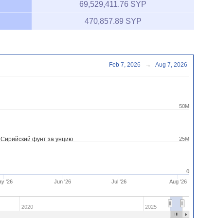
69,529,411.76 SYP
470,857.89 SYP
Feb 7, 2026
→
Aug 7, 2026
50M
 Сирийский фунт за унцию
25M
0
y '26
Jun '26
Jul '26
Aug '26
2020
2025