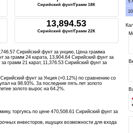
5 
Сирийский фунт/Грамм 18К
10
13,894.53
Кал
Сирийский фунт/Грамм 22К
М
,746.57
Сирийский фунт за унцию, Цена грамма
т за грамм 24 карата,
13,904.64
Сирийский фунт за
В
за грамм 21 карат,
11,376.53
Сирийский фунт за
 Сирийский фунт за Унция (+0.12%) по сравнению со
упал на 98.93%. За последние пять лет золото
летие золото вырос на 64.2%.
В
мику, торгуясь по цене 470,508.61 Сирийский фунт за
срочных инвесторов, ищущих возможности для входа