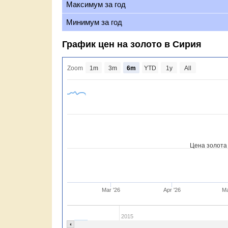
Максимум за год
Минимум за год
График цен на золото в Сирия
Zoom
1m
3m
6m
YTD
1y
All
Цена золота
Mar '26
Apr '26
Ma
2015