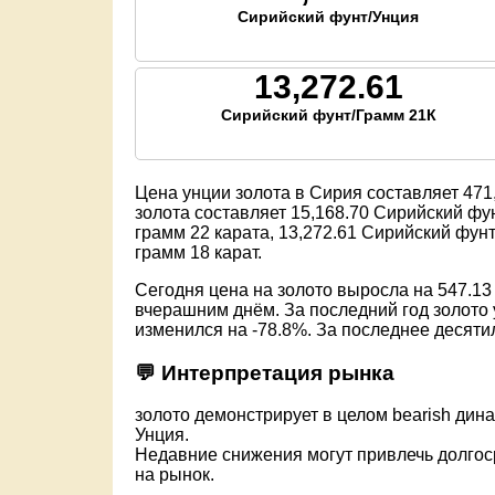
Сирийский фунт/Унция
13,272.61
Сирийский фунт/Грамм 21К
Цена унции золота в Сирия составляет
471
золота составляет
15,168.70
Сирийский фун
грамм 22 карата,
13,272.61
Сирийский фунт 
грамм 18 карат.
Сегодня цена на золото выросла на 547.13
вчерашним днём. За последний год золото 
изменился на -78.8%. За последнее десяти
💬 Интерпретация рынка
золото демонстрирует в целом bearish дина
Унция.
Недавние снижения могут привлечь долго
на рынок.