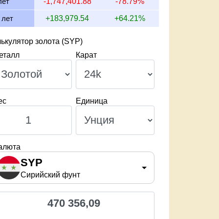
лет
-1,747,401.88
-78.79%
 лет
+183,979.54
+64.21%
ькулятор золота (SYP)
еталл
Карат
ес
Единица
алюта
SYP
Сирийский фунт
470 356,09