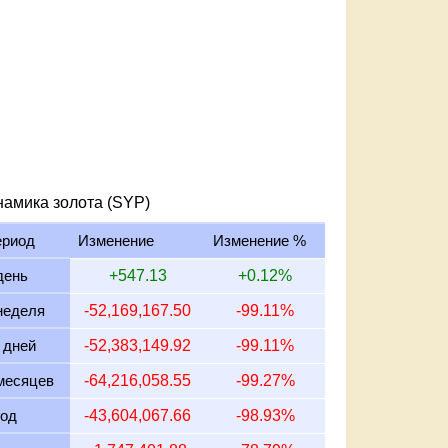
намика золота (SYP)
ериод
Изменение
Изменение %
день
+547.13
+0.12%
неделя
-52,169,167.50
-99.11%
 дней
-52,383,149.92
-99.11%
месяцев
-64,216,058.55
-99.27%
год
-43,604,067.66
-98.93%