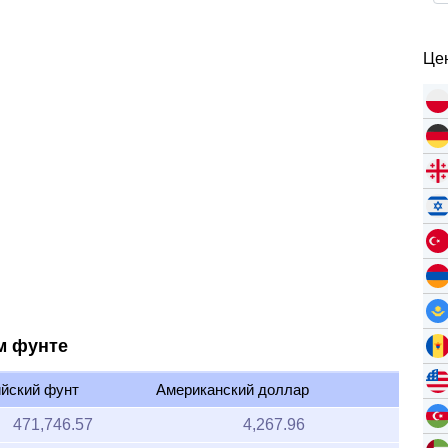
Цен
м фунте
йский фунт
Американский доллар
471,746.57
4,267.96