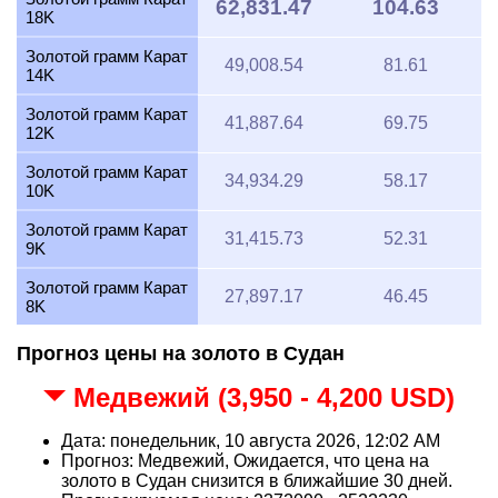
62,831.47
104.63
18K
Золотой грамм Карат
49,008.54
81.61
14K
Золотой грамм Карат
41,887.64
69.75
12K
Золотой грамм Карат
34,934.29
58.17
10K
Золотой грамм Карат
31,415.73
52.31
9K
Золотой грамм Карат
27,897.17
46.45
8K
Прогноз цены на золото в Судан
Медвежий (3,950 - 4,200 USD)
Дата: понедельник, 10 августа 2026, 12:02 AM
Прогноз: Медвежий, Ожидается, что цена на
золото в Судан снизится в ближайшие 30 дней.