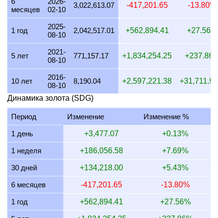
6
2026-
3,022,613.07
-417,201.65
-13.80%
месяцев
02-10
23 июля 2026
2,431,174.09
78,162.25
68,391.97
58
2025-
22 июля 2026
2,491,701.24
80,108.20
70,094.67
60
1 год
2,042,517.01
+562,894.41
+27.56%
08-10
21 июля 2026
2,441,056.91
78,479.98
68,669.98
58
2021-
5 лет
771,157.17
+1,834,254.25
+237.86
08-10
20 июля 2026
2,402,000.00
77,224.30
67,571.26
57
2016-
19 июля 2026
2,411,646.59
77,534.44
67,842.63
58
10 лет
8,190.04
+2,597,221.38
+31,711.9
08-10
18 июля 2026
2,411,646.59
77,534.44
67,842.63
58
Динамика золота (SDG)
17 июля 2026
2,411,646.59
77,534.44
67,842.63
58
Период
Изменение
Изменение %
16 июля 2026
2,392,430.28
76,916.63
67,302.05
57
1 день
+3,477.07
+0.13%
15 июля 2026
2,441,056.91
78,479.98
68,669.98
58
1 неделя
+186,056.58
+7.69%
14 июля 2026
2,441,056.91
78,479.98
68,669.98
58
30 дней
+134,218.00
+5.43%
13 июля 2026
2,402,000.00
77,224.30
67,571.26
57
6 месяцев
-417,201.65
-13.80%
12 июля 2026
2,471,193.42
79,448.87
69,517.76
59
1 год
+562,894.41
+27.56%