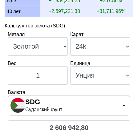
5 лет
+1,834,254.25
+237.86%
10 лет
+2,597,221.38
+31,711.96%
Калькулятор золота (SDG)
Металл
Карат
Вес
Единица
Валюта
SDG
Суданский фунт
2 606 942,80