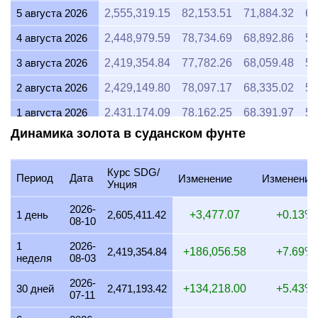
5 августа 2026
2,555,319.15
82,153.51
71,884.32
61
4 августа 2026
2,448,979.59
78,734.69
68,892.86
59
3 августа 2026
2,419,354.84
77,782.26
68,059.48
58
2 августа 2026
2,429,149.80
78,097.17
68,335.02
58
1 августа 2026
2,431,174.09
78,162.25
68,391.97
58
Динамика золота в суданском фунте
31 июля 2026
2,431,174.09
78,162.25
68,391.97
58
30 июля 2026
2,461,065.57
79,123.26
69,232.85
59
Курс SDG/
Период
Дата
Изменение
Изменение
Унция
29 июля 2026
2,429,149.80
78,097.17
68,335.02
58
2026-
28 июля 2026
2,421,370.97
77,847.08
68,116.19
58
1 день
2,605,411.42
+3,477.07
+0.13%
08-10
27 июля 2026
2,451,020.41
78,800.31
68,950.27
59
1
2026-
2,419,354.84
+186,056.58
+7.69%
неделя
08-03
26 июля 2026
2,431,174.09
78,162.25
68,391.97
58
2026-
25 июля 2026
2,431,174.09
78,162.25
68,391.97
58
30 дней
2,471,193.42
+134,218.00
+5.43%
07-11
24 июля 2026
2,441,056.91
78,479.98
68,669.98
58