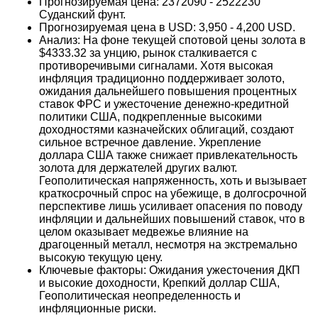
Прогнозируемая цена: 2372090 - 2522230
Суданский фунт.
Прогнозируемая цена в USD: 3,950 - 4,200 USD.
Анализ: На фоне текущей спотовой цены золота в
$4333.32 за унцию, рынок сталкивается с
противоречивыми сигналами. Хотя высокая
инфляция традиционно поддерживает золото,
ожидания дальнейшего повышения процентных
ставок ФРС и ужесточение денежно-кредитной
политики США, подкрепленные высокими
доходностями казначейских облигаций, создают
сильное встречное давление. Укрепление
доллара США также снижает привлекательность
золота для держателей других валют.
Геополитическая напряженность, хоть и вызывает
краткосрочный спрос на убежище, в долгосрочной
перспективе лишь усиливает опасения по поводу
инфляции и дальнейших повышений ставок, что в
целом оказывает медвежье влияние на
драгоценный металл, несмотря на экстремально
высокую текущую цену.
Ключевые факторы: Ожидания ужесточения ДКП
и высокие доходности, Крепкий доллар США,
Геополитическая неопределенность и
инфляционные риски.