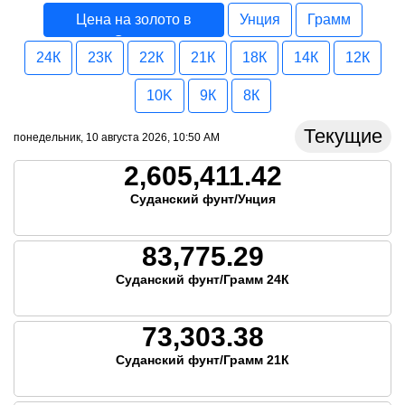
Цена на золото в
Унция
Грамм
Судан
24К
23К
22К
21К
18К
14К
12К
10K
9К
8К
Текущие
понедельник, 10 августа 2026, 10:50 AM
2,605,411.42
Суданский фунт/Унция
83,775.29
Суданский фунт/Грамм 24К
73,303.38
Суданский фунт/Грамм 21К