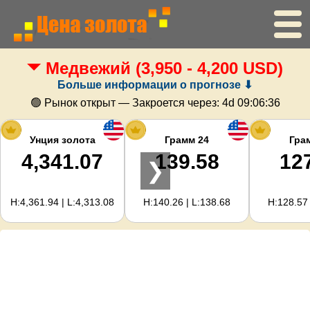
Медвежий
(3,950 - 4,200 USD)
Главная
Больше информации о прогнозе ⬇
Цена золота
🟢 Рынок открыт — Закроется через:
4d 09:06:36
Цена серебра
Унция золота
Грамм 24
Гра
4,341.07
139.58
12
❯
Калькулятор золота
H:4,361.94 | L:4,313.08
H:140.26 | L:138.68
H:128.57 
Для вебмастеров
Прогноз цен на золото