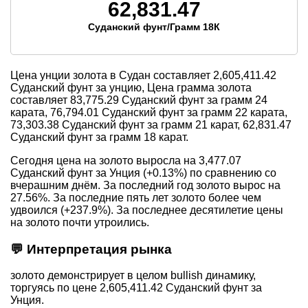
62,831.47
Суданский фунт/Грамм 18К
Цена унции золота в Судан составляет
2,605,411.42
Суданский фунт за унцию, Цена грамма золота
составляет
83,775.29
Суданский фунт за грамм 24
карата,
76,794.01
Суданский фунт за грамм 22 карата,
73,303.38
Суданский фунт за грамм 21 карат,
62,831.47
Суданский фунт за грамм 18 карат.
Сегодня цена на золото выросла на 3,477.07
Суданский фунт за Унция (+0.13%) по сравнению со
вчерашним днём. За последний год золото вырос на
27.56%. За последние пять лет золото более чем
удвоился (+237.9%). За последнее десятилетие цены
на золото почти утроились.
💬 Интерпретация рынка
золото демонстрирует в целом bullish динамику,
торгуясь по цене 2,605,411.42 Суданский фунт за
Унция.