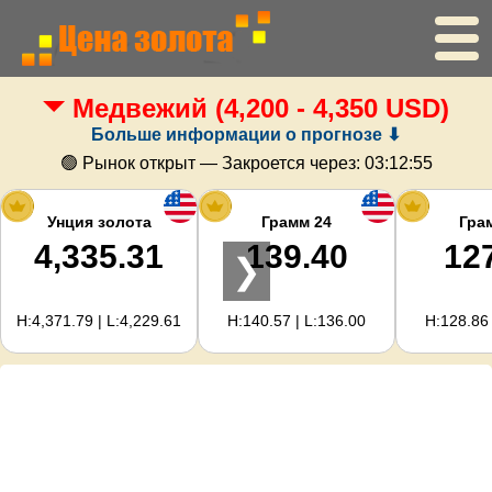
Медвежий
(4,200 - 4,350 USD)
Главная
Больше информации о прогнозе ⬇
Цена золота
🟢 Рынок открыт — Закроется через:
03:12:54
Цена серебра
Унция золота
Грамм 24
Гра
4,335.31
139.40
12
❯
Калькулятор золота
H:4,371.79 | L:4,229.61
H:140.57 | L:136.00
H:128.86 
Для вебмастеров
Прогноз цен на золото