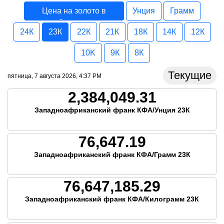
Цена на золото в
Унция
Грамм
Сенегал
24К
23К
22К
21К
18К
14К
12К
10K
9К
8К
Текущие
пятница, 7 августа 2026, 4:37 PM
2,384,049.31
Западноафриканский франк КФА/Унция 23К
76,647.19
Западноафриканский франк КФА/Грамм 23К
76,647,185.29
Западноафриканский франк КФА/Килограмм 23К