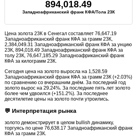
894,018.49
Западноафриканский франк КФА/Тола 23К
Цена золота 23К в Сенегал составляет
76,647.19
Западноафриканский франк КФА за грамм 23К,
2,384,049.31
Западноафриканский франк КФА за унцию
23К,
894,018.49
Западноафриканский франк КФА за
толу 23К,
76,647,185.29
Западноафриканский франк
КФА за килограмм 23К.
Сегодня цена на золото выросла на 1,528.59
Западноафриканский франк КФА за грамм 23К (+2.03%)
по сравнению со вчерашним днём. За последний год
золото вырос на 29.24%. За последние пять лет золото
более чем удвоился (+151.2%). За последнее
десятилетие цены на золото почти утроились.
💬 Интерпретация рынка
золото демонстрирует в целом bullish динамику,
торгуясь по цене 76,638.17 Западноафриканский франк
КФА за грамм 23К.