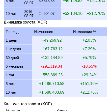
5 лет
30,513.35
+46,124.82
+151.16%
08-07
17 июля 2026
2,223,282.93
71,478.55
71,478,546.13
2016-
16 июля 2026
2,205,138.28
70,895.20
70,895,195.76
10 лет
24,504.07
+52,134.10
+212.76%
08-07
15 июля 2026
2,242,717.69
72,103.37
72,103,373.67
Динамика золота (XOF)
14 июля 2026
2,252,542.31
72,419.24
72,419,235.27
Период
Изменение
Изменение %
13 июля 2026
2,223,686.95
71,491.54
71,491,535.56
1 день
+49,269.92
+2.03%
12 июля 2026
2,280,028.13
73,302.90
73,302,904.44
1 неделя
+167,763.12
+7.29%
11 июля 2026
2,281,925.60
73,363.91
73,363,907.91
30 дней
+135,144.89
+5.79%
10 июля 2026
2,272,130.35
73,048.99
73,048,990.71
6 месяцев
-291,319.34
-10.55%
9 июля 2026
2,286,896.84
73,523.73
73,523,733.54
1 год
+558,869.23
+29.24%
5 лет
+1,486,710.58
+151.16%
10 лет
+1,680,403.69
+212.76%
Калькулятор золота (XOF)
Металл
Карат