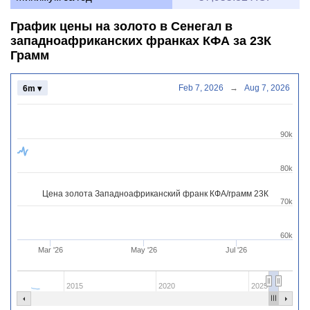
График цены на золото в Сенегал в
западноафриканских франках КФА за 23К
Грамм
Feb 7, 2026
→
Aug 7, 2026
6m ▾
90k
80k
Цена золота Западноафриканский франк КФА/грамм 23К
70k
60k
Mar '26
May '26
Jul '26
2015
2020
2025