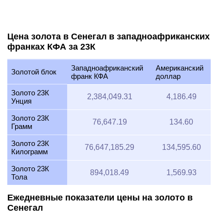
Цена золота в Сенегал в западноафриканских
франках КФА за 23К
Западноафриканский
Американский
Золотой блок
франк КФА
доллар
Золото 23К
2,384,049.31
4,186.49
Унция
Золото 23К
76,647.19
134.60
Грамм
Золото 23К
76,647,185.29
134,595.60
Килограмм
Золото 23К
894,018.49
1,569.93
Тола
Ежедневные показатели цены на золото в
Сенегал