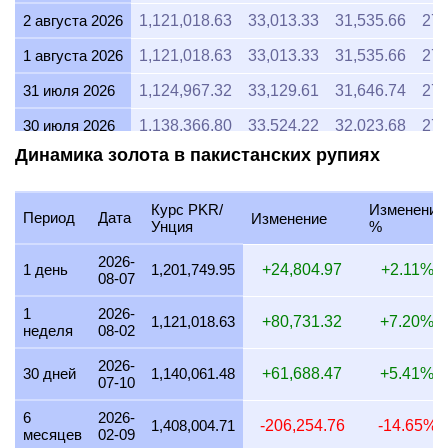
2 августа 2026
1,121,018.63
33,013.33
31,535.66
27,
1 августа 2026
1,121,018.63
33,013.33
31,535.66
27,
31 июля 2026
1,124,967.32
33,129.61
31,646.74
27,
30 июля 2026
1,138,366.80
33,524.22
32,023.68
27,
Динамика золота в пакистанских рупиях
29 июля 2026
1,125,000.00
33,130.58
31,647.66
27,
28 июля 2026
1,119,942.71
32,981.64
31,505.39
27,
Курс PKR/
Изменение
Период
Дата
Изменение
Унция
%
27 июля 2026
1,134,081.63
33,398.02
31,903.13
27,
2026-
26 июля 2026
1,124,941.26
33,128.84
31,646.00
27,
1 день
1,201,749.95
+24,804.97
+2.11%
08-07
25 июля 2026
1,124,941.26
33,128.84
31,646.00
27,
1
2026-
1,121,018.63
+80,731.32
+7.20%
неделя
08-02
24 июля 2026
1,128,814.80
33,242.92
31,754.97
27,
2026-
23 июля 2026
1,124,918.04
33,128.16
31,645.35
27,
30 дней
1,140,061.48
+61,688.47
+5.41%
07-10
22 июля 2026
1,152,662.45
33,945.22
32,425.84
27,
6
2026-
1,408,004.71
-206,254.76
-14.65%
месяцев
02-09
21 июля 2026
1,129,379.52
33,259.55
31,770.86
27,