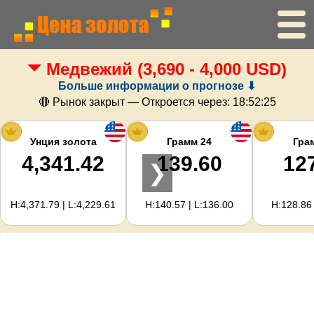
Медвежий
(3,690 - 4,000 USD)
Главная
Больше информации о прогнозе ⬇
Цена золота
🔴 Рынок закрыт — Откроется через:
18:52:25
Цена серебра
Унция золота
Грамм 24
Гра
4,341.42
139.60
12
❯
Калькулятор золота
H:4,371.79 | L:4,229.61
H:140.57 | L:136.00
H:128.86 
Для вебмастеров
Прогноз цен на золото