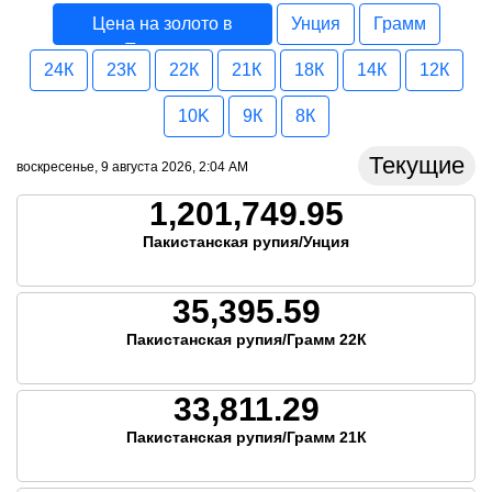
Цена на золото в
Унция
Грамм
Пакистан
24К
23К
22К
21К
18К
14К
12К
10K
9К
8К
Текущие
воскресенье, 9 августа 2026, 2:04 AM
1,201,749.95
Пакистанская рупия/Унция
35,395.59
Пакистанская рупия/Грамм 22К
33,811.29
Пакистанская рупия/Грамм 21К