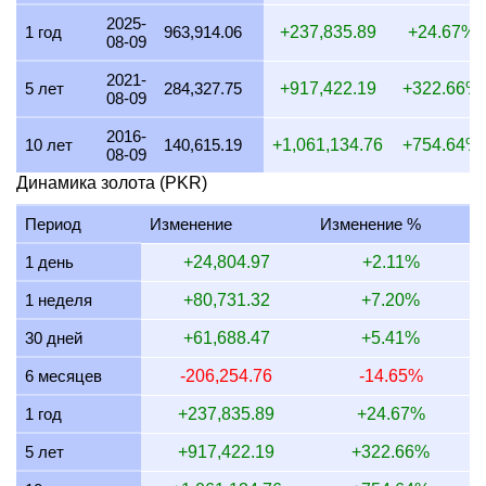
2025-
20 июля 2026
1,111,531.55
32,733.94
31,268.77
26,
1 год
963,914.06
+237,835.89
+24.67%
08-09
19 июля 2026
1,115,324.52
32,845.64
31,375.47
26,
2021-
5 лет
284,327.75
+917,422.19
+322.66%
08-09
18 июля 2026
1,115,324.52
32,845.64
31,375.47
26,
2016-
17 июля 2026
1,116,300.65
32,874.38
31,402.93
26,
10 лет
140,615.19
+1,061,134.76
+754.64%
08-09
16 июля 2026
1,107,968.13
32,629.00
31,168.53
26,
Динамика золота (PKR)
15 июля 2026
1,129,625.53
33,266.79
31,777.78
27,
Период
Изменение
Изменение %
14 июля 2026
1,129,603.28
33,266.14
31,777.15
27,
1 день
+24,804.97
+2.11%
13 июля 2026
1,112,520.12
32,763.05
31,296.58
26,
1 неделя
+80,731.32
+7.20%
12 июля 2026
1,145,119.39
33,723.08
32,213.64
27,
30 дней
+61,688.47
+5.41%
11 июля 2026
1,145,119.39
33,723.08
32,213.64
27,
6 месяцев
-206,254.76
-14.65%
10 июля 2026
1,140,061.48
33,574.13
32,071.35
27,
1 год
+237,835.89
+24.67%
5 лет
+917,422.19
+322.66%