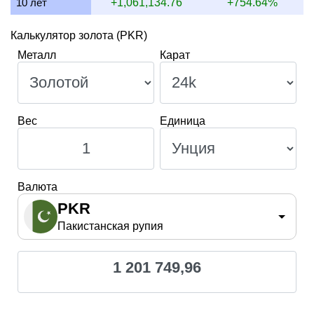
10 лет
+1,061,134.76
+754.64%
Калькулятор золота (PKR)
Металл
Карат
Вес
Единица
Валюта
PKR
Пакистанская рупия
1 201 749,96