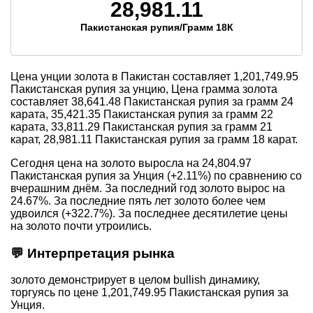
28,981.11
Пакистанская рупия/Грамм 18К
Цена унции золота в Пакистан составляет
1,201,749.95
Пакистанская рупия за унцию, Цена грамма золота
составляет
38,641.48
Пакистанская рупия за грамм 24
карата,
35,421.35
Пакистанская рупия за грамм 22
карата,
33,811.29
Пакистанская рупия за грамм 21
карат,
28,981.11
Пакистанская рупия за грамм 18 карат.
Сегодня цена на золото выросла на 24,804.97
Пакистанская рупия за Унция (+2.11%) по сравнению со
вчерашним днём. За последний год золото вырос на
24.67%. За последние пять лет золото более чем
удвоился (+322.7%). За последнее десятилетие цены
на золото почти утроились.
💬 Интерпретация рынка
золото демонстрирует в целом bullish динамику,
торгуясь по цене 1,201,749.95 Пакистанская рупия за
Унция.