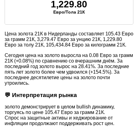
1,229.80
Евро/Тола 21К
Цена золота 21К в Нидерланды составляет
105.43
Евро
за грамм 21К,
3,279.47
Евро за унцию 21К,
1,229.80
Евро за толу 21К,
105,434.84
Евро за килограмм 21К.
Сегодня цена на золото выросла на 0.08 Евро за грамм
21К (+0.08%) по сравнению со вчерашним днём. За
последний год золото вырос на 28.41%. За последние
пять лет золото более чем удвоился (+154.5%). За
последнее десятилетие цены на золото почти
утроились.
💬 Интерпретация рынка
золото демонстрирует в целом bullish динамику,
торгуясь по цене 105.47 Евро за грамм 21К.
Спрос на защитные активы и хеджирование от
инфляции продолжают поддерживать рост цен.