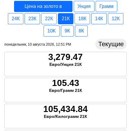
Цена на золото в
Унция
Грамм
Нидерланды
24К
23К
22К
21К
18К
14К
12К
10K
9К
8К
Текущие
понедельник, 10 августа 2026, 12:51 PM
3,279.47
Евро/Унция 21К
105.43
Евро/Грамм 21К
105,434.84
Евро/Килограмм 21К