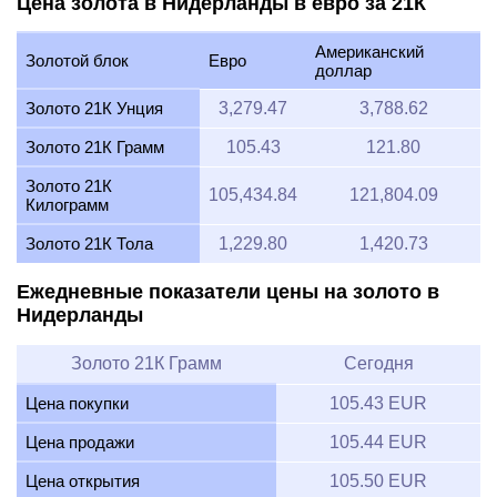
Цена золота в Нидерланды в евро за 21К
Американский
Золотой блок
Евро
доллар
Золото 21К Унция
3,279.47
3,788.62
Золото 21К Грамм
105.43
121.80
Золото 21К
105,434.84
121,804.09
Килограмм
Золото 21К Тола
1,229.80
1,420.73
Ежедневные показатели цены на золото в
Нидерланды
Золото 21К Грамм
Сегодня
Цена покупки
105.43 EUR
Цена продажи
105.44 EUR
Цена открытия
105.50 EUR