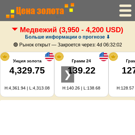
Медвежий
(3,950 - 4,200 USD)
Главная
Больше информации о прогнозе ⬇
Цена золота
🟢 Рынок открыт — Закроется через:
4d 06:32:02
Цена серебра
Унция золота
Грамм 24
Гра
4,329.75
139.22
12
❯
Калькулятор золота
H:4,361.94 | L:4,313.08
H:140.26 | L:138.68
H:128.57 
Для вебмастеров
Прогноз цен на золото