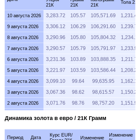
Тола 21К
21К
21К
21К
10 августа 2026
3,283.72
105.57
105,571.69
1,231.40
9 августа 2026
3,306.12
106.29
106,291.60
1,239.79
8 августа 2026
3,290.96
105.80
105,804.32
1,234.11
7 августа 2026
3,290.57
105.79
105,791.97
1,233.97
6 августа 2026
3,231.36
103.89
103,888.35
1,211.76
5 августа 2026
3,221.97
103.59
103,586.44
1,208.24
4 августа 2026
3,099.10
99.64
99,635.95
1,162.16
3 августа 2026
3,067.36
98.62
98,615.57
1,150.26
2 августа 2026
3,071.76
98.76
98,757.20
1,151.91
1 августа 2026
3,070.70
98.72
98,722.92
1,151.51
Динамика золота в евро / 21К Грамм
31 июля 2026
3,071.32
98.74
98,743.08
1,151.75
Курс EUR/
Изменение
30 июля 2026
3,110.33
100.00
99,997.02
1,166.37
Период
Дата
Изменение