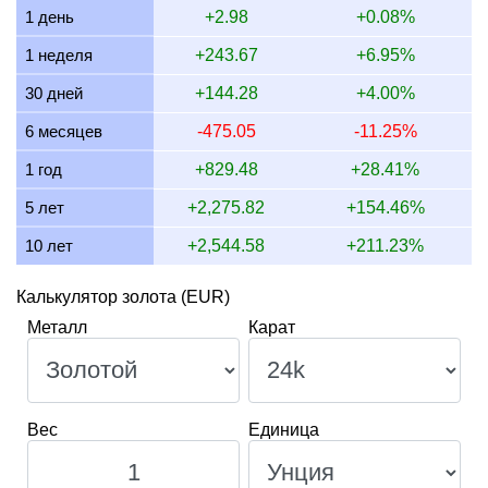
1 день
+2.98
+0.08%
16 июля 2026
3,048.18
98.00
97,999.08
1,143.07
1 неделя
+243.67
+6.95%
15 июля 2026
3,100.13
99.67
99,669.25
1,162.55
30 дней
+144.28
+4.00%
14 июля 2026
3,113.71
100.11
100,105.85
1,167.64
6 месяцев
-475.05
-11.25%
13 июля 2026
3,073.82
98.82
98,823.39
1,152.68
1 год
+829.48
+28.41%
12 июля 2026
3,151.71
101.33
101,327.37
1,181.89
5 лет
+2,275.82
+154.46%
10 лет
+2,544.58
+211.23%
Калькулятор золота (EUR)
Металл
Карат
Вес
Единица