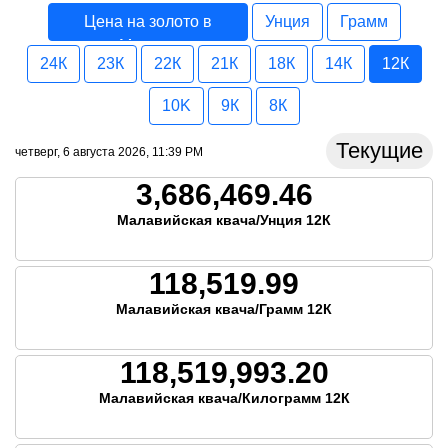
Цена на золото в
Унция
Грамм
Малави
24К
23К
22К
21К
18К
14К
12К
10K
9К
8К
Текущие
четверг, 6 августа 2026, 11:39 PM
3,686,469.46
Малавийская квача/Унция 12К
118,519.99
Малавийская квача/Грамм 12К
118,519,993.20
Малавийская квача/Килограмм 12К