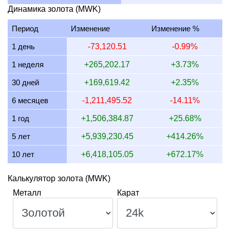
13 июля 2026
3,470,637.89
111,581.01
111,581,008.1
Динамика золота (MWK)
12 июля 2026
3,571,703.68
114,830.27
114,830,273.2
Период
Изменение
Изменение %
11 июля 2026
3,571,703.68
114,830.27
114,830,273.2
1 день
-73,120.51
-0.99%
10 июля 2026
3,557,377.05
114,369.67
114,369,672.1
1 неделя
+265,202.17
+3.73%
9 июля 2026
3,586,776.86
115,314.88
115,314,876.0
30 дней
+169,619.42
+2.35%
8 июля 2026
3,524,260.24
113,304.97
113,304,966.6
6 месяцев
-1,211,495.52
-14.11%
1 год
+1,506,384.87
+25.68%
5 лет
+5,939,230.45
+414.26%
10 лет
+6,418,105.05
+672.17%
Калькулятор золота (MWK)
Металл
Карат