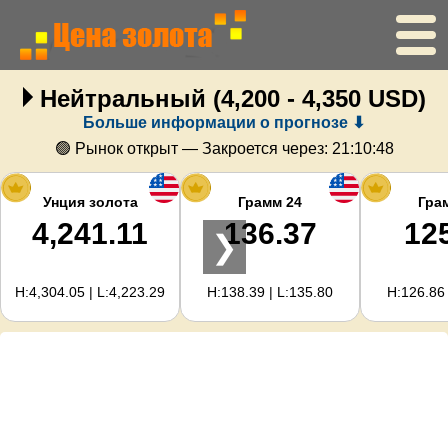
Нейтральный
(4,200 - 4,350 USD)
Главная
Больше информации о прогнозе ⬇
Цена золота
🟢 Рынок открыт — Закроется через:
21:10:48
Цена серебра
Унция золота
Грамм 24
Гра
4,241.11
136.37
12
❯
Калькулятор золота
H:4,304.05 | L:4,223.29
H:138.39 | L:135.80
H:126.86 
Для вебмастеров
Прогноз цен на золото