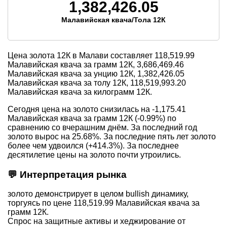
1,382,426.05
Малавийская квача/Тола 12К
Цена золота 12К в Малави составляет
118,519.99
Малавийская квача за грамм 12К,
3,686,469.46
Малавийская квача за унцию 12К,
1,382,426.05
Малавийская квача за толу 12К,
118,519,993.20
Малавийская квача за килограмм 12К.
Сегодня цена на золото снизилась на -1,175.41
Малавийская квача за грамм 12К (-0.99%) по
сравнению со вчерашним днём. За последний год
золото вырос на 25.68%. За последние пять лет золото
более чем удвоился (+414.3%). За последнее
десятилетие цены на золото почти утроились.
💬 Интерпретация рынка
золото демонстрирует в целом bullish динамику,
торгуясь по цене 118,519.99 Малавийская квача за
грамм 12К.
Спрос на защитные активы и хеджирование от