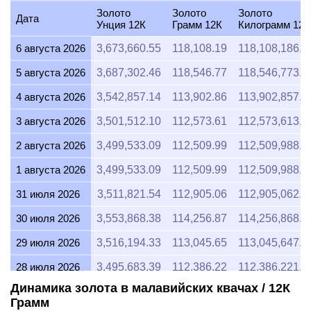
Золото
Золото
Золото
Дата
Унция 12К
Грамм 12К
Килограмм 12К
6 августа 2026
3,673,660.55
118,108.19
118,108,186.8
5 августа 2026
3,687,302.46
118,546.77
118,546,773.9
4 августа 2026
3,542,857.14
113,902.86
113,902,857.1
3 августа 2026
3,501,512.10
112,573.61
112,573,613.9
2 августа 2026
3,499,533.09
112,509.99
112,509,988.7
1 августа 2026
3,499,533.09
112,509.99
112,509,988.7
31 июля 2026
3,511,821.54
112,905.06
112,905,062.6
30 июля 2026
3,553,868.38
114,256.87
114,256,868.3
29 июля 2026
3,516,194.33
113,045.65
113,045,647.7
28 июля 2026
3,495,683.39
112,386.22
112,386,221.0
Динамика золота в малавийских квачах / 12К
27 июля 2026
3,544,897.96
113,968.47
113,968,469.3
Грамм