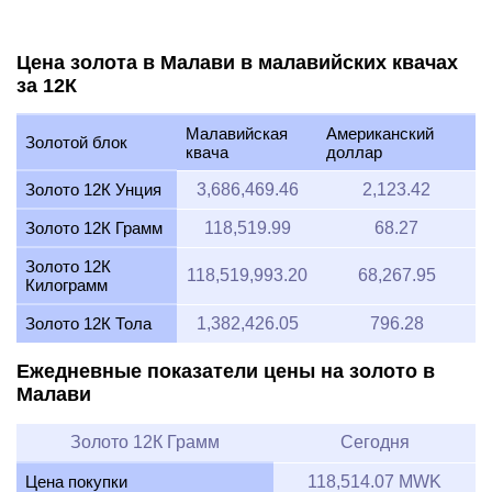
Цена золота в Малави в малавийских квачах
за 12К
Малавийская
Американский
Золотой блок
квача
доллар
Золото 12К Унция
3,686,469.46
2,123.42
Золото 12К Грамм
118,519.99
68.27
Золото 12К
118,519,993.20
68,267.95
Килограмм
Золото 12К Тола
1,382,426.05
796.28
Ежедневные показатели цены на золото в
Малави
Золото 12К Грамм
Сегодня
Цена покупки
118,514.07 MWK