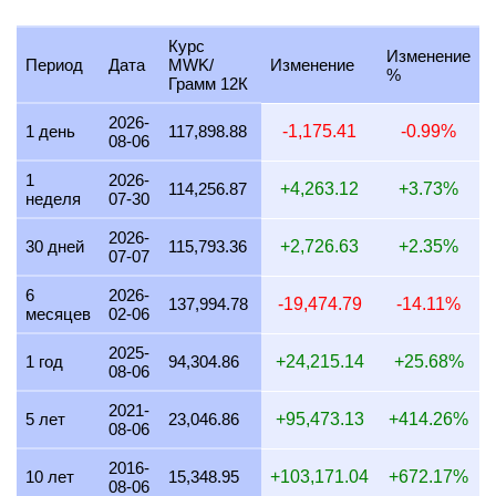
26 июля 2026
3,511,179.35
112,884.42
112,884,416.1
25 июля 2026
3,511,178.66
112,884.39
112,884,394.0
Курс
Изменение
Период
Дата
MWK/
Изменение
%
Грамм 12К
24 июля 2026
3,523,183.74
113,270.36
113,270,357.2
2026-
23 июля 2026
3,510,487.28
112,862.17
112,862,166.0
1 день
117,898.88
-1,175.41
-0.99%
08-06
22 июля 2026
3,597,096.94
115,646.67
115,646,666.6
1
2026-
114,256.87
+4,263.12
+3.73%
неделя
07-30
21 июля 2026
3,524,449.77
113,311.06
113,311,060.1
2026-
20 июля 2026
3,468,172.91
111,501.76
111,501,759.1
30 дней
115,793.36
+2,726.63
+2.35%
07-07
19 июля 2026
3,477,752.03
111,809.73
111,809,727.9
6
2026-
137,994.78
-19,474.79
-14.11%
месяцев
02-06
18 июля 2026
3,477,752.03
111,809.73
111,809,727.9
2025-
17 июля 2026
3,480,954.63
111,912.69
111,912,691.3
1 год
94,304.86
+24,215.14
+25.68%
08-06
16 июля 2026
3,458,167.33
111,180.08
111,180,079.6
2021-
5 лет
23,046.86
+95,473.13
+414.26%
08-06
15 июля 2026
3,523,879.52
113,292.73
113,292,726.6
2016-
14 июля 2026
3,523,775.82
113,289.39
113,289,392.4
10 лет
15,348.95
+103,171.04
+672.17%
08-06