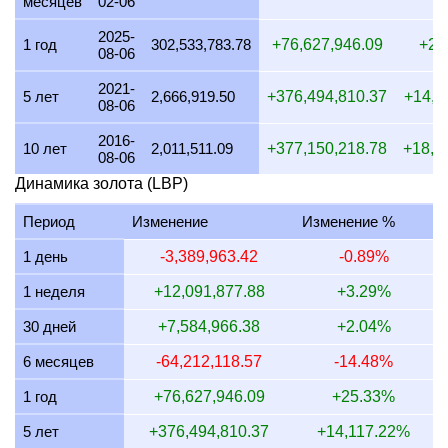
месяцев
02-06
19 июля 2026
359,212,391.13
8,661,508.78
10,105,09
2025-
18 июля 2026
359,212,391.13
8,661,508.78
10,105,09
1 год
302,533,783.78
+76,627,946.09
+25
08-06
17 июля 2026
359,530,312.80
8,669,174.67
10,114,03
2021-
5 лет
2,666,919.50
+376,494,810.37
+14,1
08-06
16 июля 2026
356,772,908.37
8,602,686.75
10,036,46
2016-
15 июля 2026
364,032,703.80
8,777,738.57
10,240,69
10 лет
2,011,511.09
+377,150,218.78
+18,7
08-06
14 июля 2026
364,087,905.57
8,779,069.62
10,242,24
Динамика золота (LBP)
13 июля 2026
358,525,410.42
8,644,943.96
10,085,76
Период
Изменение
Изменение %
12 июля 2026
368,907,502.49
8,895,282.15
10,377,82
1 день
-3,389,963.42
-0.89%
11 июля 2026
368,907,502.49
8,895,282.15
10,377,82
1 неделя
+12,091,877.88
+3.29%
10 июля 2026
367,008,196.72
8,849,485.14
10,324,39
30 дней
+7,584,966.38
+2.04%
9 июля 2026
370,041,322.31
8,922,621.38
10,409,72
6 месяцев
-64,212,118.57
-14.48%
8 июля 2026
364,045,314.57
8,778,042.65
10,241,04
1 год
+76,627,946.09
+25.33%
5 лет
+376,494,810.37
+14,117.22%