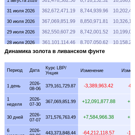
1 августа 2026
361,478,582.56
8,716,152.32
10,168,84
31 июля 2026
362,672,471.19
8,744,939.96
10,202,42
30 июля 2026
367,069,851.99
8,850,971.81
10,326,13
29 июля 2026
362,550,607.29
8,742,001.52
10,199,00
28 июля 2026
361,101,114.46
8,707,050.62
10,158,22
Динамика золота в ливанском фунте
27 июля 2026
365,510,204.08
8,813,364.80
10,282,25
26 июля 2026
362,638,054.19
8,744,110.08
10,201,46
Курс LBP/
Период
Дата
Изменение
Измен
Унция
25 июля 2026
362,638,054.19
8,744,110.08
10,201,46
2026-
24 июля 2026
363,833,365.91
8,772,932.04
10,235,08
1 день
379,161,729.87
-3,389,963.42
-0
08-06
23 июля 2026
362,599,001.56
8,743,168.43
10,200,36
1
2026-
367,069,851.99
+12,091,877.88
+3
неделя
07-30
22 июля 2026
371,586,851.18
8,959,887.95
10,453,20
2026-
21 июля 2026
364,057,672.30
8,778,340.62
10,241,39
30 дней
371,576,763.49
+7,584,966.38
+2
07-07
20 июля 2026
358,236,298.79
8,637,972.75
10,077,63
6
2026-
443,373,848.44
-64,212,118.57
-14