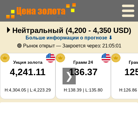
Нейтральный
(4,200 - 4,350 USD)
Главная
Больше информации о прогнозе ⬇
Цена золота
🟢 Рынок открыт — Закроется через:
21:05:01
Цена серебра
Унция золота
Грамм 24
Гра
4,241.11
136.37
12
❯
Калькулятор золота
H:4,304.05 | L:4,223.29
H:138.39 | L:135.80
H:126.86 
Для вебмастеров
Прогноз цен на золото