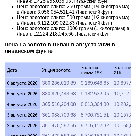
Ливан:
1,425,955,035.03
Ливанский фунт
Цена золотого слитка 250 грамм (1/4 килограмма)
в Ливан:
3,056,054,511.41
Ливанский фунт
Цена золотого слитка 500 грамм (1/2 килограмма)
в Ливан:
6,112,109,022.83
Ливанский фунт
Цена золотого слитка 1000 грамм (1 килограмм) в
Ливан:
12,224,218,045.66
Ливанский фунт
Цена на золото в Ливан в августа 2026 в
ливанском фунте
Золотой
Золотой г
Дата
Унция золота
грамм 18К
21К
6 августа 2026
380,286,019.89
9,169,646.65
10,697,92
5 августа 2026
380,820,443.68
9,182,532.95
10,712,95
4 августа 2026
365,510,204.08
8,813,364.80
10,282,25
3 августа 2026
361,088,709.68
8,706,751.51
10,157,87
2 августа 2026
361,478,582.56
8,716,152.32
10,168,84