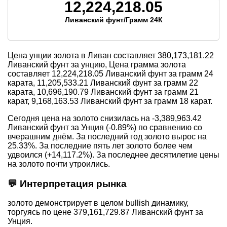
12,224,218.05
Ливанский фунт/Грамм 24К
Цена унции золота в Ливан составляет
380,173,181.22
Ливанский фунт за унцию, Цена грамма золота
составляет
12,224,218.05
Ливанский фунт за грамм 24
карата,
11,205,533.21
Ливанский фунт за грамм 22
карата,
10,696,190.79
Ливанский фунт за грамм 21
карат,
9,168,163.53
Ливанский фунт за грамм 18 карат.
Сегодня цена на золото снизилась на -3,389,963.42
Ливанский фунт за Унция (-0.89%) по сравнению со
вчерашним днём. За последний год золото вырос на
25.33%. За последние пять лет золото более чем
удвоился (+14,117.2%). За последнее десятилетие цены
на золото почти утроились.
💬 Интерпретация рынка
золото демонстрирует в целом bullish динамику,
торгуясь по цене 379,161,729.87 Ливанский фунт за
Унция.