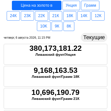
Цена на золото в
Унция
Грамм
Ливан
24К
23К
22К
21К
18К
14К
12К
10K
9К
8К
Текущие
четверг, 6 августа 2026, 11:15 PM
380,173,181.22
Ливанский фунт/Унция
9,168,163.53
Ливанский фунт/Грамм 18К
10,696,190.79
Ливанский фунт/Грамм 21К