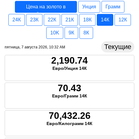
Цена на золото в
Унция
Грамм
Эстония
24К
23К
22К
21К
18К
14К
12К
10K
9К
8К
Текущие
пятница, 7 августа 2026, 10:32 AM
2,190.74
Евро/Унция 14К
70.43
Евро/Грамм 14К
70,432.26
Евро/Килограмм 14К