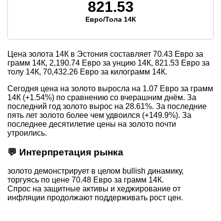
821.53
Евро/Тола 14К
Цена золота 14К в Эстония составляет
70.43
Евро за
грамм 14К,
2,190.74
Евро за унцию 14К,
821.53
Евро за
толу 14К,
70,432.26
Евро за килограмм 14К.
Сегодня цена на золото выросла на 1.07 Евро за грамм
14К (+1.54%) по сравнению со вчерашним днём. За
последний год золото вырос на 28.61%. За последние
пять лет золото более чем удвоился (+149.9%). За
последнее десятилетие цены на золото почти
утроились.
💬 Интерпретация рынка
золото демонстрирует в целом bullish динамику,
торгуясь по цене 70.48 Евро за грамм 14К.
Спрос на защитные активы и хеджирование от
инфляции продолжают поддерживать рост цен.