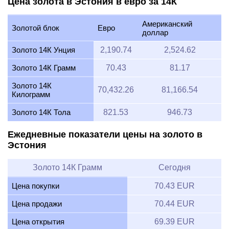
Цена золота в Эстония в евро за 14К
Американский
Золотой блок
Евро
доллар
Золото 14К Унция
2,190.74
2,524.62
Золото 14К Грамм
70.43
81.17
Золото 14К
70,432.26
81,166.54
Килограмм
Золото 14К Тола
821.53
946.73
Ежедневные показатели цены на золото в
Эстония
Золото 14К Грамм
Сегодня
Цена покупки
70.43 EUR
Цена продажи
70.44 EUR
Цена открытия
69.39 EUR