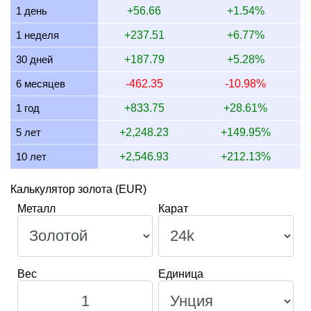
1 день
+56.66
+1.54%
13 июля 2026
2,055.07
66.07
66,070.50
770.65
1 неделя
+237.51
+6.77%
12 июля 2026
2,107.14
67.74
67,744.59
790.18
30 дней
+187.79
+5.28%
11 июля 2026
2,108.89
67.80
67,800.93
790.84
6 месяцев
-462.35
-10.98%
10 июля 2026
2,099.84
67.51
67,509.88
787.44
1 год
+833.75
+28.61%
9 июля 2026
2,113.49
67.95
67,948.67
792.56
5 лет
+2,248.23
+149.95%
10 лет
+2,546.93
+212.13%
Калькулятор золота (EUR)
Металл
Карат
Вес
Единица