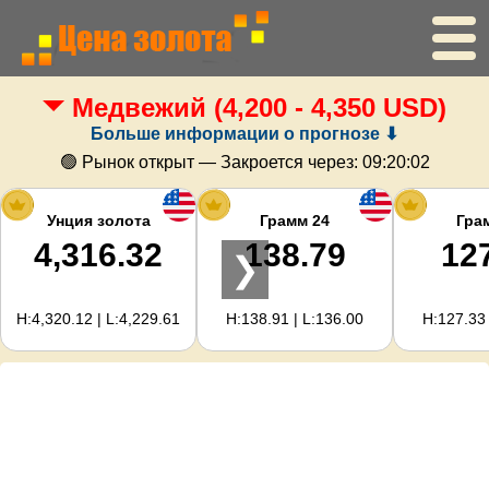
Медвежий
(4,200 - 4,350 USD)
Главная
Больше информации о прогнозе ⬇
Цена золота
🟢 Рынок открыт — Закроется через:
09:20:01
Цена серебра
Унция золота
Грамм 24
Гра
4,316.32
138.79
12
❯
Калькулятор золота
H:4,320.12 | L:4,229.61
H:138.91 | L:136.00
H:127.33 
Для вебмастеров
Прогноз цен на золото