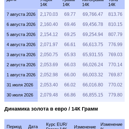
14К
14К
14К
14К
7 августа 2026
2,170.03
69.77
69,766.47
813.76
6 августа 2026
2,160.40
69.46
69,456.78
810.15
5 августа 2026
2,154.12
69.25
69,254.94
807.79
4 августа 2026
2,071.97
66.61
66,613.75
776.99
3 августа 2026
2,050.75
65.93
65,931.55
769.03
2 августа 2026
2,053.69
66.03
66,026.24
770.14
1 августа 2026
2,052.98
66.00
66,003.32
769.87
31 июля 2026
2,053.40
66.02
66,016.80
770.02
30 июля 2026
2,079.48
66.86
66,855.15
779.80
29 июля 2026
2,078.28
66.82
66,816.85
779.36
Динамика золота в евро / 14К Грамм
28 июля 2026
2,071.12
66.59
66,586.56
776.67
Курс EUR/
Изменение
27 июля 2026
2,099.60
67.50
67,502.17
787.35
Период
Дата
Изменение