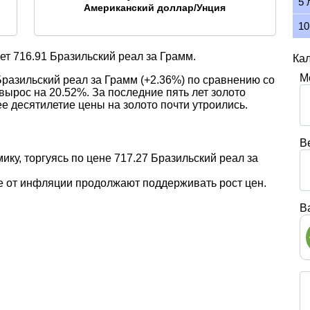
5 
Американский доллар/Унция
10
яет
716.91
Бразильский реал за Грамм.
Кал
М
Бразильский реал за Грамм (+2.36%) по сравнению со
вырос на 20.52%. За последние пять лет золото
ее десятилетие цены на золото почти утроились.
В
мику, торгуясь по цене 717.27 Бразильский реал за
е от инфляции продолжают поддерживать рост цен.
В