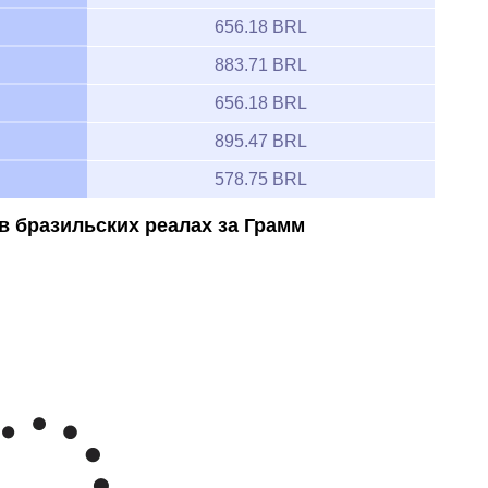
656.18 BRL
883.71 BRL
656.18 BRL
895.47 BRL
578.75 BRL
в бразильских реалах за Грамм
Feb 7, 2026
→
Aug 7, 2026
800
Бразильский реал за унцию
700