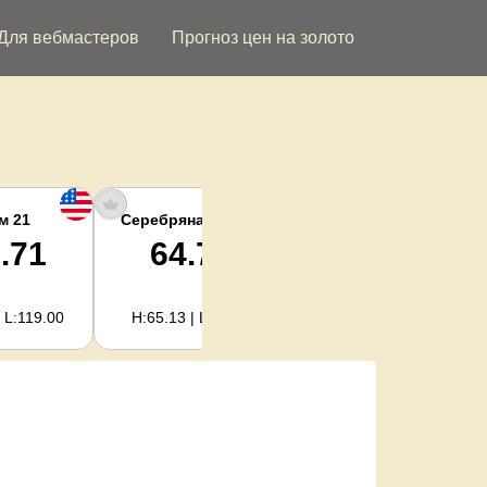
Для вебмастеров
Прогноз цен на золото
м 21
Серебряная унция
Серебро кг
.71
64.78
2,082.89
 L:119.00
H:65.13 | L:61.15
H:2,094.18 | L:1,966.08