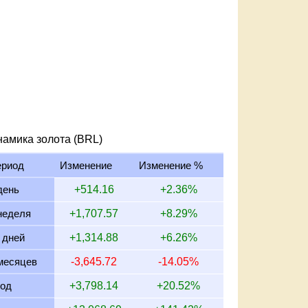
намика золота (BRL)
ериод
Изменение
Изменение %
день
+514.16
+2.36%
неделя
+1,707.57
+8.29%
 дней
+1,314.88
+6.26%
месяцев
-3,645.72
-14.05%
год
+3,798.14
+20.52%