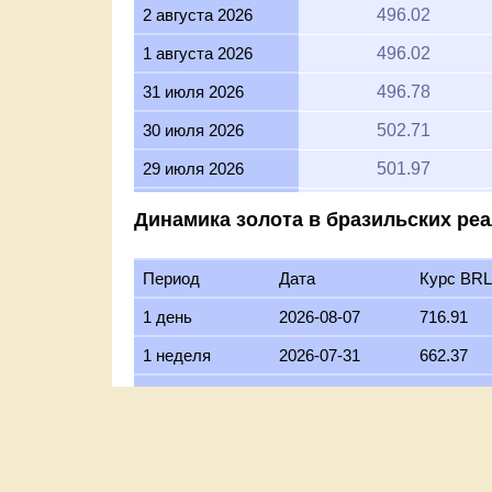
1 августа 2026
496.02
31 июля 2026
496.78
30 июля 2026
502.71
29 июля 2026
501.97
28 июля 2026
498.97
Динамика золота в бразильских реа
27 июля 2026
503.92
Период
Дата
Курс BRL
26 июля 2026
497.03
1 день
2026-08-07
716.91
25 июля 2026
497.03
1 неделя
2026-07-31
662.37
24 июля 2026
498.63
30 дней
2026-07-08
674.99
23 июля 2026
498.23
6 месяцев
2026-02-07
834.48
22 июля 2026
507.63
1 год
2025-08-07
595.16
21 июля 2026
498.31
5 лет
2021-08-07
297.11
20 июля 2026
492.48