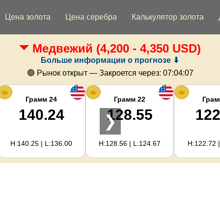
Цена золота
Цена серебра
Калькулятор золота
Медвежий
(4,200 - 4,350 USD)
Больше информации о прогнозе ⬇
🟢 Рынок открыт — Закроется через:
07:04:06
Грамм 24
Грамм 22
Грам
140.24
128.55
122
❯
H:140.25 | L:136.00
H:128.56 | L:124.67
H:122.72 |