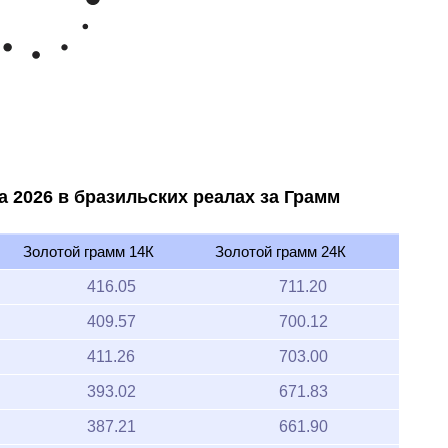
600
y '26
Jun '26
Jul '26
Aug '26
2020
2025
а 2026 в бразильских реалах за Грамм
Золотой грамм 14К
Золотой грамм 24К
416.05
711.20
409.57
700.12
411.26
703.00
393.02
671.83
387.21
661.90
386.90
661.37