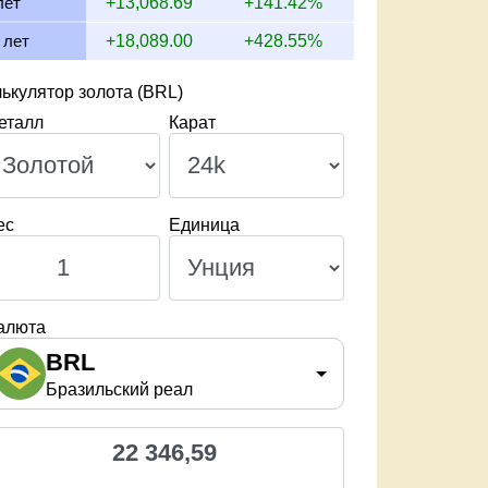
лет
+13,068.69
+141.42%
 лет
+18,089.00
+428.55%
ькулятор золота (BRL)
еталл
Карат
ес
Единица
алюта
BRL
Бразильский реал
22 346,59