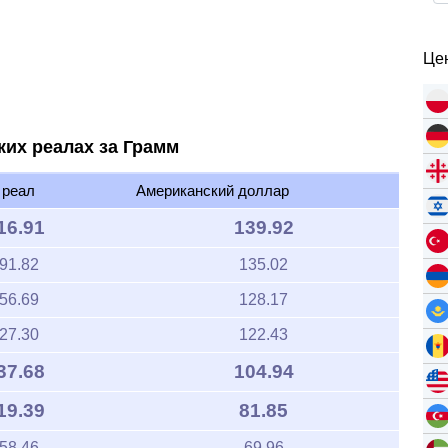
Цен
ких реалах за Грамм
 реал
Американский доллар
16.91
139.92
91.82
135.02
56.69
128.17
27.30
122.43
37.68
104.94
19.39
81.85
58.46
69.96