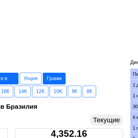
Ди
П
то в
Унция
Грамм
1 
18К
14К
12К
10K
9К
8К
1 
 в Бразилия
30
6 
Текущие
1 
4,352.16