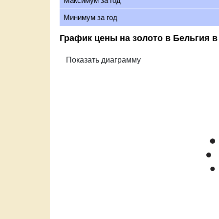
Максимум за год
Минимум за год
График цены на золото в Бельгия в
Zoom
1m
3m
6m
YTD
1y
All
Цена з
Mar '26
Apr '26
Ma
2015