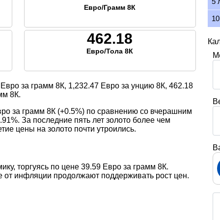
5 
Евро/Грамм 8К
10
462.18
Кал
Евро/Тола 8К
М
Евро за грамм 8К,
1,232.47
Евро за унцию 8К,
462.18
мм 8К.
В
вро за грамм 8К (+0.5%) по сравнению со вчерашним
.91%. За последние пять лет золото более чем
тие цены на золото почти утроились.
В
ику, торгуясь по цене 39.59 Евро за грамм 8К.
е от инфляции продолжают поддерживать рост цен.