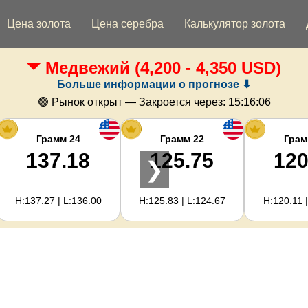
Цена золота
Цена серебра
Калькулятор золота
Медвежий
(4,200 - 4,350 USD)
Больше информации о прогнозе ⬇
🟢 Рынок открыт — Закроется через:
15:16:05
Грамм 24
Грамм 22
Грам
137.18
125.75
120
❯
H:137.27 | L:136.00
H:125.83 | L:124.67
H:120.11 |