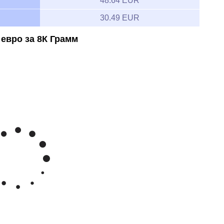
48.64 EUR
30.49 EUR
 евро за 8К Грамм
Feb 7, 2026
→
Aug 7, 2026
45
олота Евро/грамм 8К
40
35
y '26
Jun '26
Jul '26
Aug '26
2020
2025