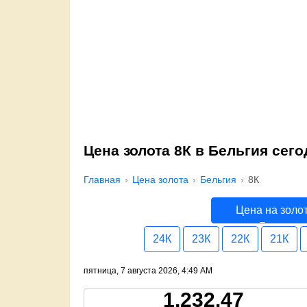
Цена золота 8К в Бельгия сего
Главная
Цена золота
Бельгия
8К
Цена на золо
Бельгия
24К
23К
22К
21К
пятница, 7 августа 2026, 4:49 AM
1,232.47