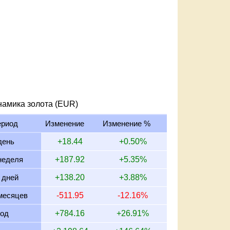
намика золота (EUR)
ериод
Изменение
Изменение %
день
+18.44
+0.50%
неделя
+187.92
+5.35%
 дней
+138.20
+3.88%
месяцев
-511.95
-12.16%
год
+784.16
+26.91%