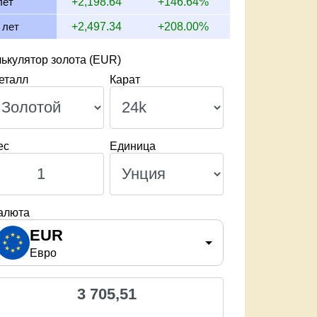
лет
+2,198.64
+146.64%
 лет
+2,497.34
+208.00%
ькулятор золота (EUR)
еталл
Карат
ес
Единица
алюта
EUR
Евро
3 705,51