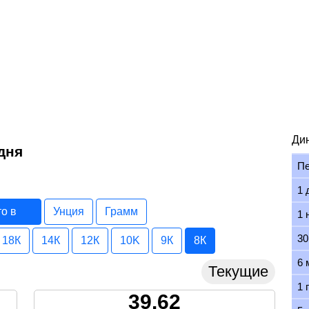
Ди
дня
П
1 
то в
Унция
Грамм
1 
30
18К
14К
12К
10K
9К
8К
6 
Текущие
1 
39.62