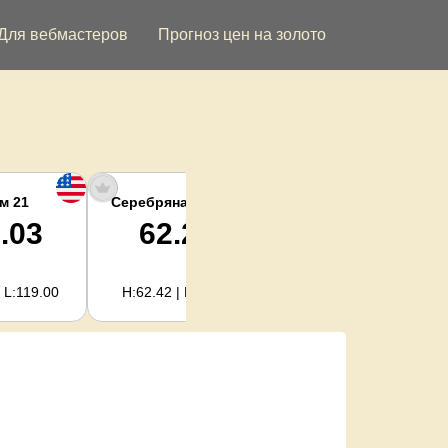
Для вебмастеров
Прогноз цен на золото
м 21
Серебряная унция
Серебро кг
.03
62.27
2,002.38
 L:119.00
H:62.42 | L:61.15
H:2,006.91 | L:1,966.08