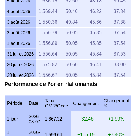
5 août 2026
1,636.15
52.60
48.18
39.45
4 août 2026
1,569.44
50.46
46.22
37.84
3 août 2026
1,550.36
49.84
45.66
37.38
2 août 2026
1,556.79
50.05
45.85
37.54
1 août 2026
1,556.89
50.05
45.85
37.54
31 juillet 2026
1,556.64
50.05
45.84
37.53
30 juillet 2026
1,575.82
50.66
46.41
38.00
29 juillet 2026
1,556.67
50.05
45.84
37.54
Performance de l’or en rial omanais
28 juillet 2026
1,550.38
49.84
45.66
37.38
27 juillet 2026
1,569.39
50.46
46.22
37.84
Taux
Changement
Période
Date
Changement
OMR/Once
%
26 juillet 2026
1,557.35
50.07
45.86
37.55
2026-
25 juillet 2026
1,556.66
50.05
45.84
37.54
1 jour
1,667.32
+32.46
+1.99%
08-07
24 juillet 2026
1,562.99
50.25
46.03
37.69
1
2026-
1,556.64
+115.19
+7.40%