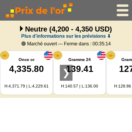
Neutre
(4,200 - 4,350 USD)
Accueil
Plus d'informations sur les prévisions ⬇
Cours de l'or
🟢 Marché ouvert — Ferme dans :
00:35:14
Cours de l'argent
Once or
Gramme 24
Gram
4,335.80
139.41
12
❯
Calculateur d'or
H:4,371.79 | L:4,229.61
H:140.57 | L:136.00
H:128.86 
Pour les Webmasters
Prévisions du prix de l'or