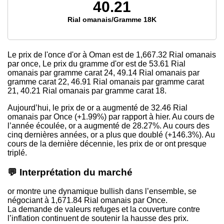
40.21
Rial omanais/Gramme 18K
Le prix de l'once d'or à Oman est
de 1,667.32
Rial omanais
par once, Le prix du gramme d'or est
de 53.61
Rial
omanais par gramme carat 24,
49.14
Rial omanais par
gramme carat 22,
46.91
Rial omanais par gramme carat
21,
40.21
Rial omanais par gramme carat 18.
Aujourd’hui, le prix de or a augmenté de 32.46 Rial
omanais par Once (+1.99%) par rapport à hier. Au cours de
l’année écoulée, or a augmenté de 28.27%. Au cours des
cinq dernières années, or a plus que doublé (+146.3%). Au
cours de la dernière décennie, les prix de or ont presque
triplé.
💬 Interprétation du marché
or montre une dynamique bullish dans l’ensemble, se
négociant à 1,671.84 Rial omanais par Once.
La demande de valeurs refuges et la couverture contre
l’inflation continuent de soutenir la hausse des prix.