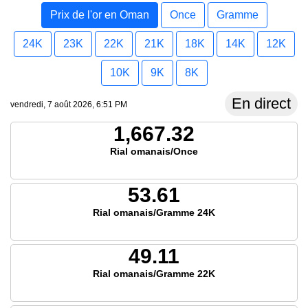
Prix de l'or en Oman
Once
Gramme
24K
23K
22K
21K
18K
14K
12K
10K
9K
8K
En direct
vendredi, 7 août 2026, 6:51 PM
1,667.32
Rial omanais/Once
53.61
Rial omanais/Gramme 24K
49.11
Rial omanais/Gramme 22K