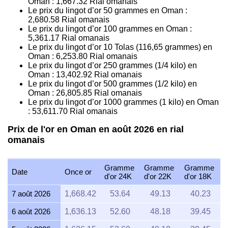
Oman :
1,667.32
Rial omanais
Le prix du lingot d’or 50 grammes en Oman :
2,680.58
Rial omanais
Le prix du lingot d’or 100 grammes en Oman :
5,361.17
Rial omanais
Le prix du lingot d’or 10 Tolas (116,65 grammes) en
Oman :
6,253.80
Rial omanais
Le prix du lingot d’or 250 grammes (1/4 kilo) en
Oman :
13,402.92
Rial omanais
Le prix du lingot d’or 500 grammes (1/2 kilo) en
Oman :
26,805.85
Rial omanais
Le prix du lingot d’or 1000 grammes (1 kilo) en Oman
:
53,611.70
Rial omanais
Prix de l'or en Oman en août 2026 en rial
omanais
Gramme
Gramme
Gramme
Date
Once or
d'or 24K
d'or 22K
d'or 18K
7 août 2026
1,668.42
53.64
49.13
40.23
6 août 2026
1,636.13
52.60
48.18
39.45