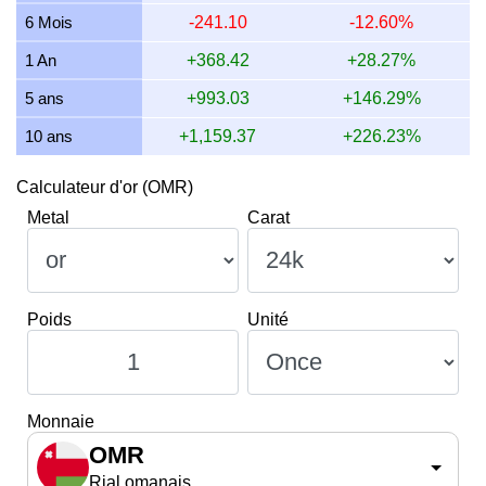
10 juillet 2026
1,575.80
50.66
46.41
38.00
6 Mois
-241.10
-12.60%
9 juillet 2026
1,588.81
51.08
46.79
38.31
1 An
+368.42
+28.27%
5 ans
+993.03
+146.29%
10 ans
+1,159.37
+226.23%
Calculateur d'or (OMR)
Metal
Carat
Poids
Unité
Monnaie
OMR
Rial omanais