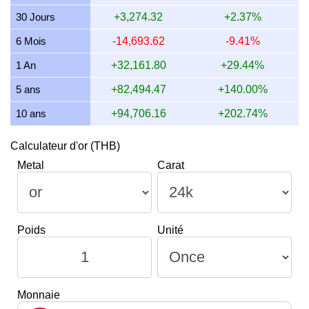
10 juillet 2026
136,446.91
4,233.23
4,018.28
3,290.08
30 Jours
+3,274.32
+2.37%
9 juillet 2026
137,892.56
4,278.08
4,060.85
3,324.93
6 Mois
-14,693.62
-9.41%
8 juillet 2026
136,008.13
4,219.62
4,005.36
3,279.50
1 An
+32,161.80
+29.44%
5 ans
+82,494.47
+140.00%
10 ans
+94,706.16
+202.74%
Calculateur d'or (THB)
Metal
Carat
Poids
Unité
Monnaie