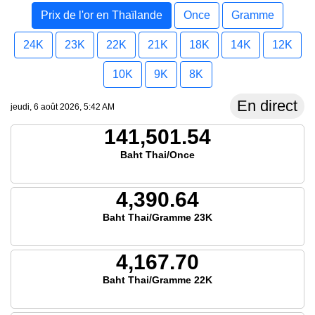
Prix de l'or en Thaïlande
Once
Gramme
24K
23K
22K
21K
18K
14K
12K
10K
9K
8K
En direct
jeudi, 6 août 2026, 5:42 AM
141,501.54
Baht Thai/Once
4,390.64
Baht Thai/Gramme 23K
4,167.70
Baht Thai/Gramme 22K