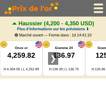
Haussier
(4,200 - 4,350 USD)
Accueil
Plus d'informations sur les prévisions ⬇
Cours de l'or
🟢 Marché ouvert — Ferme dans :
1d 14:41:09
Cours de l'argent
Once or
Gramme 24
Gram
4,259.82
136.97
12
❯
Calculateur d'or
H:4,304.05 | L:4,252.89
H:138.39 | L:136.75
H:126.86 
Pour les Webmasters
Prévisions du prix de l'or