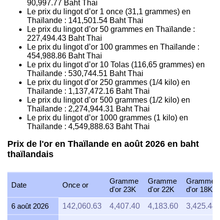
90,997.77
Baht Thai
Le prix du lingot d’or 1 once (31,1 grammes) en
Thaïlande :
141,501.54
Baht Thai
Le prix du lingot d’or 50 grammes en Thaïlande :
227,494.43
Baht Thai
Le prix du lingot d’or 100 grammes en Thaïlande :
454,988.86
Baht Thai
Le prix du lingot d’or 10 Tolas (116,65 grammes) en
Thaïlande :
530,744.51
Baht Thai
Le prix du lingot d’or 250 grammes (1/4 kilo) en
Thaïlande :
1,137,472.16
Baht Thai
Le prix du lingot d’or 500 grammes (1/2 kilo) en
Thaïlande :
2,274,944.31
Baht Thai
Le prix du lingot d’or 1000 grammes (1 kilo) en
Thaïlande :
4,549,888.63
Baht Thai
Prix de l'or en Thaïlande en août 2026 en baht
thaïlandais
Gramme
Gramme
Gramme
Date
Once or
d'or 23K
d'or 22K
d'or 18K
6 août 2026
142,060.63
4,407.40
4,183.60
3,425.44