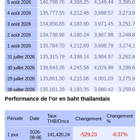
5 août 2026
140,798.76
4,368.25
4,146.44
3,395.01
4 août 2026
135,777.55
4,212.46
3,998.57
3,273.94
3 août 2026
134,856.85
4,183.90
3,971.45
3,251.74
2 août 2026
134,738.96
4,180.24
3,967.98
3,248.89
1 août 2026
135,784.70
4,212.69
3,998.78
3,274.11
31 juillet 2026
135,315.79
4,198.14
3,984.97
3,262.80
30 juillet 2026
136,844.26
4,245.56
4,029.98
3,299.66
29 juillet 2026
135,861.30
4,215.06
4,001.03
3,275.96
28 juillet 2026
135,161.29
4,193.35
3,980.42
3,259.08
Performance de l’or en baht thaïlandais
27 juillet 2026
137,248.97
4,258.11
4,041.90
3,309.42
26 juillet 2026
136,494.47
4,234.71
4,019.68
3,291.22
Taux
Changement
Période
Date
Changement
THB/Once
%
25 juillet 2026
136,515.82
4,235.37
4,020.31
3,291.74
2026-
24 juillet 2026
136,910.57
4,247.62
4,031.93
3,301.26
1 jour
141,420.24
-529.23
-0.37%
08-06