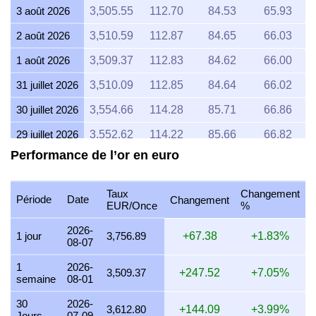
3 août 2026
3,505.55
112.70
84.53
65.93
2 août 2026
3,510.59
112.87
84.65
66.03
1 août 2026
3,509.37
112.83
84.62
66.00
31 juillet 2026
3,510.09
112.85
84.64
66.02
30 juillet 2026
3,554.66
114.28
85.71
66.86
29 juillet 2026
3,552.62
114.22
85.66
66.82
Performance de l’or en euro
28 juillet 2026
3,540.38
113.82
85.37
66.59
27 juillet 2026
3,589.06
115.39
86.54
67.50
Taux
Changement
Période
Date
Changement
EUR/Once
%
26 juillet 2026
3,559.51
114.44
85.83
66.95
2026-
25 juillet 2026
3,558.72
114.41
85.81
66.93
1 jour
3,756.89
+67.38
+1.83%
08-07
24 juillet 2026
3,575.38
114.95
86.21
67.24
1
2026-
3,509.37
+247.52
+7.05%
semaine
08-01
23 juillet 2026
3,560.33
114.46
85.85
66.96
30
2026-
22 juillet 2026
3,636.62
116.92
87.69
68.40
3,612.80
+144.09
+3.99%
Jours
07-09