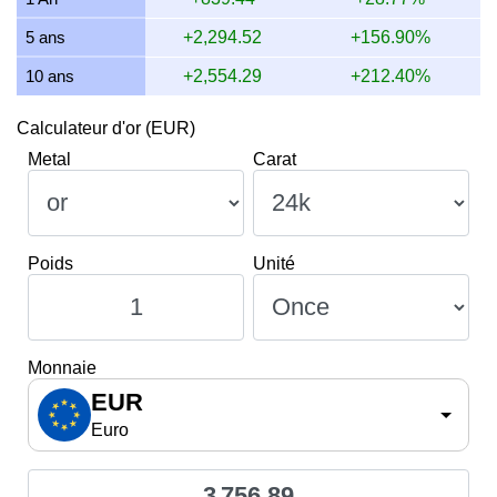
5 ans
+2,294.52
+156.90%
10 ans
+2,554.29
+212.40%
Calculateur d'or (EUR)
Metal
Carat
Poids
Unité
Monnaie
EUR
Euro
3 756,89