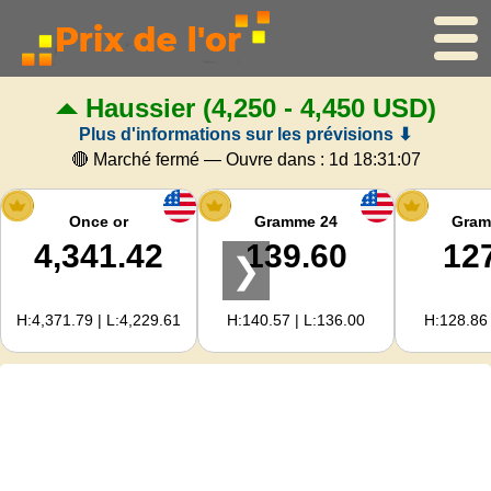
Haussier
(4,250 - 4,450 USD)
Accueil
Plus d'informations sur les prévisions ⬇
Cours de l'or
🔴 Marché fermé — Ouvre dans :
1d 18:31:07
Cours de l'argent
Once or
Gramme 24
Gram
4,341.42
139.60
12
❯
Calculateur d'or
H:4,371.79 | L:4,229.61
H:140.57 | L:136.00
H:128.86 
Pour les Webmasters
Prévisions du prix de l'or