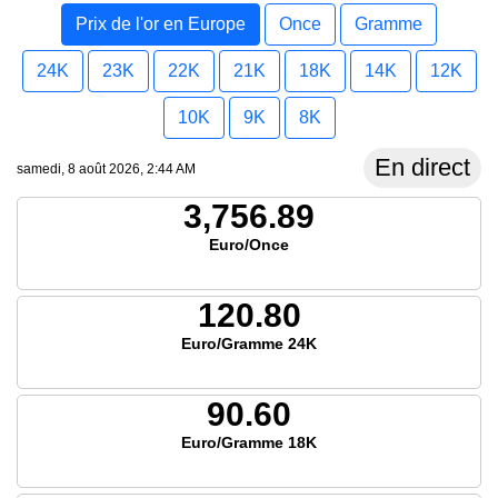
Prix de l'or en Europe
Once
Gramme
24K
23K
22K
21K
18K
14K
12K
10K
9K
8K
En direct
samedi, 8 août 2026, 2:44 AM
3,756.89
Euro/Once
120.80
Euro/Gramme 24K
90.60
Euro/Gramme 18K