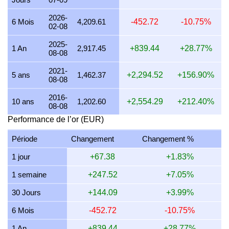
21 juillet 2026
3,563.69
114.57
85.93
67.02
2026-
6 Mois
4,209.61
-452.72
-10.75%
02-08
20 juillet 2026
3,504.46
112.67
84.50
65.91
2025-
19 juillet 2026
3,511.47
112.89
84.67
66.04
1 An
2,917.45
+839.44
+28.77%
08-08
18 juillet 2026
3,511.47
112.89
84.67
66.04
2021-
5 ans
1,462.37
+2,294.52
+156.90%
08-08
17 juillet 2026
3,512.31
112.92
84.69
66.06
2016-
16 juillet 2026
3,483.64
112.00
84.00
65.52
10 ans
1,202.60
+2,554.29
+212.40%
08-08
15 juillet 2026
3,543.01
113.91
85.43
66.64
Performance de l’or (EUR)
14 juillet 2026
3,558.53
114.41
85.81
66.93
Période
Changement
Changement %
13 juillet 2026
3,512.94
112.94
84.71
66.07
1 jour
+67.38
+1.83%
12 juillet 2026
3,601.95
115.80
86.85
67.74
1 semaine
+247.52
+7.05%
11 juillet 2026
3,604.95
115.90
86.92
67.80
30 Jours
+144.09
+3.99%
10 juillet 2026
3,589.47
115.40
86.55
67.51
6 Mois
-452.72
-10.75%
9 juillet 2026
3,612.80
116.15
87.11
67.95
1 An
+839.44
+28.77%