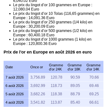
6,040.02
Euro
Le prix du lingot d’or 100 grammes en Europe :
12,080.04
Euro
Le prix du lingot d’or 10 Tolas (116,65 grammes) en
Europe :
14,091.36
Euro
Le prix du lingot d’or 250 grammes (1/4 kilo) en
Europe :
30,200.09
Euro
Le prix du lingot d’or 500 grammes (1/2 kilo) en
Europe :
60,400.18
Euro
Le prix du lingot d’or 1000 grammes (1 kilo) en
Europe :
120,800.36
Euro
Prix de l'or en Europe en août 2026 en euro
Gramme
Gramme
Gramme
Date
Once or
d'or 24K
d'or 18K
d'or 14K
7 août 2026
3,756.89
120.78
90.59
70.66
6 août 2026
3,692.99
118.73
89.05
69.46
5 août 2026
3,682.26
118.38
88.79
69.25
4 août 2026
3,541.82
113.87
85.40
66.61