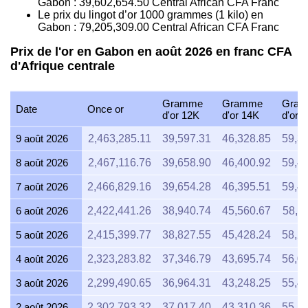
Gabon :
39,602,654.50
Central African CFA Franc
Le prix du lingot d’or 1000 grammes (1 kilo) en
Gabon :
79,205,309.00
Central African CFA Franc
Prix de l'or en Gabon en août 2026 en franc CFA
d'Afrique centrale
Gramme
Gramme
Gra
Date
Once or
d'or 12K
d'or 14K
d'or 
9 août 2026
2,463,285.11
39,597.31
46,328.85
59,3
8 août 2026
2,467,116.76
39,658.90
46,400.92
59,4
7 août 2026
2,466,829.16
39,654.28
46,395.51
59,4
6 août 2026
2,422,441.26
38,940.74
45,560.67
58,4
5 août 2026
2,415,399.77
38,827.55
45,428.24
58,2
4 août 2026
2,323,283.82
37,346.79
43,695.74
56,0
3 août 2026
2,299,490.65
36,964.31
43,248.25
55,4
2 août 2026
2,302,793.32
37,017.40
43,310.36
55,5