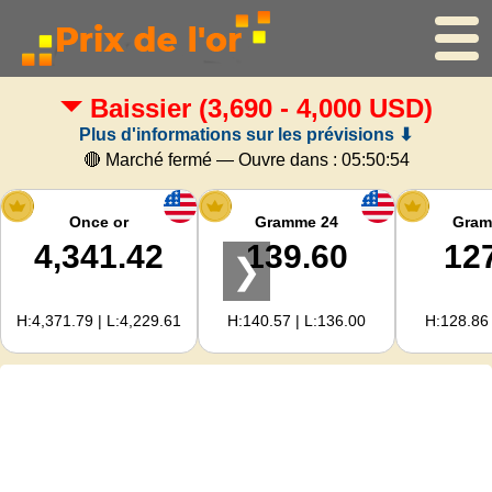
Baissier
(3,690 - 4,000 USD)
Accueil
Plus d'informations sur les prévisions ⬇
Cours de l'or
🔴 Marché fermé — Ouvre dans :
05:50:54
Cours de l'argent
Once or
Gramme 24
Gram
4,341.42
139.60
12
❯
Calculateur d'or
H:4,371.79 | L:4,229.61
H:140.57 | L:136.00
H:128.86 
Pour les Webmasters
Prévisions du prix de l'or