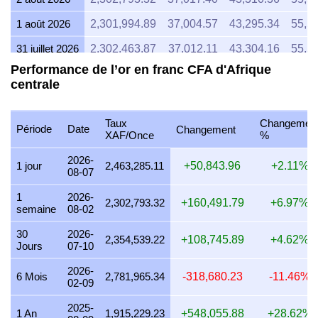
1 août 2026
2,301,994.89
37,004.57
43,295.34
55,5
31 juillet 2026
2,302,463.87
37,012.11
43,304.16
55,5
Performance de l’or en franc CFA d'Afrique
30 juillet 2026
2,331,702.91
37,482.12
43,854.09
56,2
centrale
29 juillet 2026
2,330,366.98
37,460.65
43,828.96
56,1
28 juillet 2026
2,322,336.42
37,331.56
43,677.92
55,9
Taux
Changemen
Période
Date
Changement
XAF/Once
%
27 juillet 2026
2,354,269.10
37,844.88
44,278.50
56,7
2026-
1 jour
2,463,285.11
+50,843.96
+2.11%
08-07
26 juillet 2026
2,334,883.40
37,533.25
43,913.90
56,2
1
2026-
25 juillet 2026
2,334,370.40
37,525.00
43,904.25
56,2
2,302,793.32
+160,491.79
+6.97%
semaine
08-02
24 juillet 2026
2,345,295.79
37,700.63
44,109.74
56,5
30
2026-
2,354,539.22
+108,745.89
+4.62%
Jours
07-10
23 juillet 2026
2,335,421.34
37,541.90
43,924.02
56,3
2026-
22 juillet 2026
2,385,466.48
38,346.37
44,865.26
57,5
6 Mois
2,781,965.34
-318,680.23
-11.46%
02-09
21 juillet 2026
2,337,624.26
37,577.31
43,965.45
56,3
2025-
1 An
1,915,229.23
+548,055.88
+28.62%