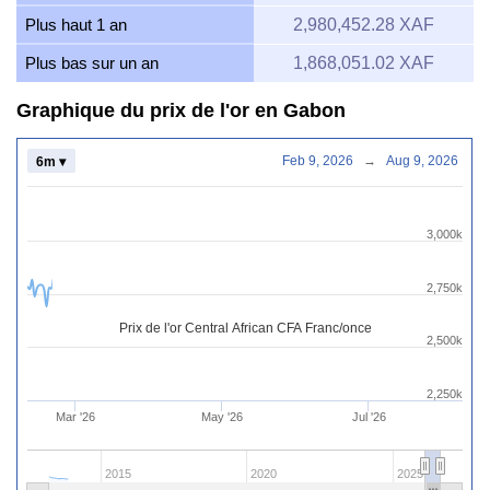
Plus haut 1 an
2,980,452.28 XAF
Plus bas sur un an
1,868,051.02 XAF
Graphique du prix de l'or en Gabon
Feb 9, 2026
→
Aug 9, 2026
6m ▾
3,000k
2,750k
Prix de l'or Central African CFA Franc/once
2,500k
2,250k
Mar '26
May '26
Jul '26
2015
2020
2025