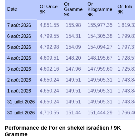
Or
Or
Or Once
Or Tola
Date
Gramme
Kilogramme
9K
9K
9K
9K
7 août 2026
4,851.55
155.98
155,977.35
1,819.33
6 août 2026
4,799.55
154.31
154,305.38
1,799.83
5 août 2026
4,792.98
154.09
154,094.27
1,797.37
4 août 2026
4,609.51
148.20
148,195.67
1,728.57
3 août 2026
4,602.16
147.96
147,959.60
1,725.81
2 août 2026
4,650.24
149.51
149,505.31
1,743.84
1 août 2026
4,650.24
149.51
149,505.31
1,743.84
31 juillet 2026
4,650.24
149.51
149,505.31
1,743.84
30 juillet 2026
4,710.55
151.44
151,444.29
1,766.46
29 juillet 2026
4,672.35
150.22
150,215.99
1,752.13
Performance de l’or en shekel israélien / 9K
Gramme
28 juillet 2026
4,626.41
148.74
148,739.12
1,734.90