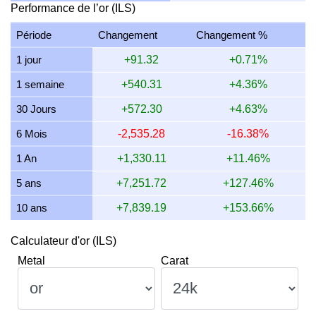
Performance de l’or (ILS)
14 juillet 2026
4,571.15
146.96
146,962.50
1,714.18
Période
Changement
Changement %
13 juillet 2026
4,536.09
145.84
145,835.29
1,701.03
1 jour
+91.32
+0.71%
12 juillet 2026
4,646.06
149.37
149,370.98
1,742.27
1 semaine
+540.31
+4.36%
11 juillet 2026
4,646.06
149.37
149,370.98
1,742.27
30 Jours
+572.30
+4.63%
10 juillet 2026
4,627.02
148.76
148,758.81
1,735.13
6 Mois
-2,535.28
-16.38%
9 juillet 2026
4,672.46
150.22
150,219.63
1,752.17
1 An
+1,330.11
+11.46%
5 ans
+7,251.72
+127.46%
10 ans
+7,839.19
+153.66%
Calculateur d'or (ILS)
Metal
Carat