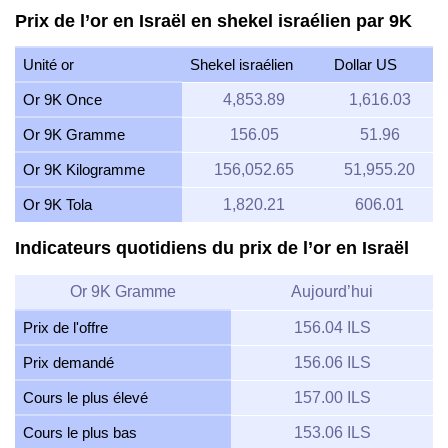
Prix de l’or en Israël en shekel israélien par 9K
Unité or
Shekel israélien
Dollar US
Or 9K Once
4,853.89
1,616.03
Or 9K Gramme
156.05
51.96
Or 9K Kilogramme
156,052.65
51,955.20
Or 9K Tola
1,820.21
606.01
Indicateurs quotidiens du prix de l’or en Israël
Or 9K Gramme
Aujourd’hui
Prix de l'offre
156.04 ILS
Prix demandé
156.06 ILS
Cours le plus élevé
157.00 ILS
Cours le plus bas
153.06 ILS