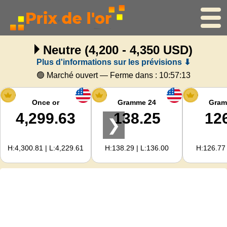
Neutre
(4,200 - 4,350 USD)
Accueil
Plus d'informations sur les prévisions ⬇
Cours de l'or
🟢 Marché ouvert — Ferme dans :
10:57:12
Cours de l'argent
Once or
Gramme 24
Gram
4,299.63
138.25
12
❯
Calculateur d'or
H:4,300.81 | L:4,229.61
H:138.29 | L:136.00
H:126.77 
Pour les Webmasters
Prévisions du prix de l'or