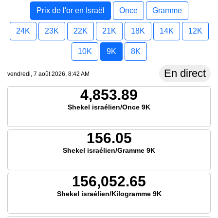
Prix de l'or en Israël
Once
Gramme
24K
23K
22K
21K
18K
14K
12K
10K
9K
8K
En direct
vendredi, 7 août 2026, 8:42 AM
4,853.89
Shekel israélien/Once 9K
156.05
Shekel israélien/Gramme 9K
156,052.65
Shekel israélien/Kilogramme 9K