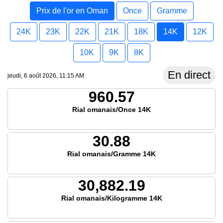
Prix de l'or en Oman
Once
Gramme
24K
23K
22K
21K
18K
14K
12K
10K
9K
8K
En direct
jeudi, 6 août 2026, 11:15 AM
960.57
Rial omanais/Once 14K
30.88
Rial omanais/Gramme 14K
30,882.19
Rial omanais/Kilogramme 14K