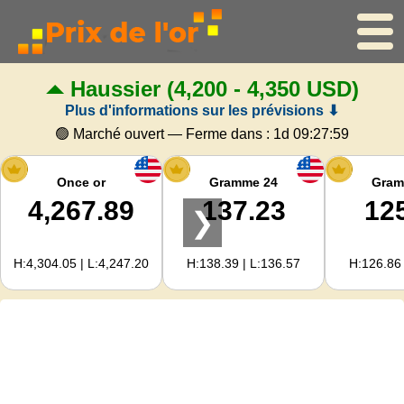
Haussier
(4,200 - 4,350 USD)
Accueil
Plus d'informations sur les prévisions ⬇
Cours de l'or
🟢 Marché ouvert — Ferme dans :
1d 09:27:58
Cours de l'argent
Once or
Gramme 24
Gram
4,267.89
137.23
12
❯
Calculateur d'or
H:4,304.05 | L:4,247.20
H:138.39 | L:136.57
H:126.86 
Pour les Webmasters
Prévisions du prix de l'or