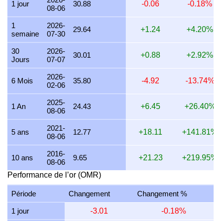
1 jour
30.88
-0.06
-0.18%
08-06
23 juillet 2026
910.66
29.28
29,277.80
341.50
1
2026-
22 juillet 2026
933.33
30.01
30,006.40
350.00
29.64
+1.24
+4.20%
semaine
07-30
21 juillet 2026
914.38
29.40
29,397.28
342.89
30
2026-
30.01
+0.88
+2.92%
Jours
07-07
20 juillet 2026
899.73
28.93
28,926.17
337.40
2026-
19 juillet 2026
902.45
29.01
29,013.64
338.42
6 Mois
35.80
-4.92
-13.74%
02-06
18 juillet 2026
903.34
29.04
29,042.34
338.75
2025-
1 An
24.43
+6.45
+26.40%
08-06
17 juillet 2026
903.36
29.04
29,042.94
338.76
2021-
16 juillet 2026
896.13
28.81
28,810.63
336.05
5 ans
12.77
+18.11
+141.81%
08-06
15 juillet 2026
914.35
29.40
29,396.28
342.88
2016-
10 ans
9.65
+21.23
+219.95%
08-06
14 juillet 2026
914.36
29.40
29,396.67
342.88
Performance de l’or (OMR)
13 juillet 2026
899.73
28.93
28,926.32
337.40
Période
Changement
Changement %
12 juillet 2026
925.65
29.76
29,759.59
347.12
1 jour
-3.01
-0.18%
11 juillet 2026
925.93
29.77
29,768.64
347.22