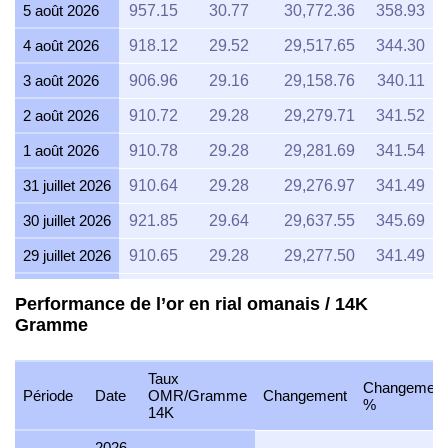
5 août 2026
957.15
30.77
30,772.36
358.93
4 août 2026
918.12
29.52
29,517.65
344.30
3 août 2026
906.96
29.16
29,158.76
340.11
2 août 2026
910.72
29.28
29,279.71
341.52
1 août 2026
910.78
29.28
29,281.69
341.54
31 juillet 2026
910.64
29.28
29,276.97
341.49
30 juillet 2026
921.85
29.64
29,637.55
345.69
29 juillet 2026
910.65
29.28
29,277.50
341.49
28 juillet 2026
906.97
29.16
29,159.22
340.12
Performance de l’or en rial omanais / 14K
Gramme
27 juillet 2026
918.09
29.52
29,516.65
344.28
26 juillet 2026
911.05
29.29
29,290.22
341.64
Taux
Changement
25 juillet 2026
910.65
29.28
29,277.35
341.49
Période
Date
OMR/Gramme
Changement
%
14K
24 juillet 2026
914.35
29.40
29,396.28
342.88
2026-