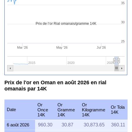
35
30
Prix de l’or Rial omanais/gramme 14K
25
Mar '26
May '26
Jul '26
2015
2020
2025
Prix de l'or en Oman en août 2026 en rial
omanais par 14K
Or
Or
Or
Or Tola
Date
Once
Gramme
Kilogramme
14K
14K
14K
14K
6 août 2026
960.30
30.87
30,873.65
360.11