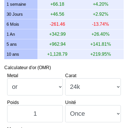
1 semaine
+66.18
+4.20%
10 juillet 2026
921.84
29.64
29,637.16
345.69
30 Jours
+46.56
+2.92%
9 juillet 2026
929.45
29.88
29,881.94
348.55
6 Mois
-261.46
-13.74%
8 juillet 2026
914.38
29.40
29,397.20
342.89
1 An
+342.99
+26.40%
5 ans
+962.94
+141.81%
10 ans
+1,128.79
+219.95%
Calculateur d'or (OMR)
Metal
Carat
Poids
Unité