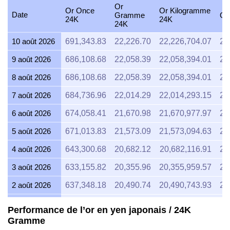
Or
Or Once
Or Kilogramme
Date
Gramme
Or
24K
24K
24K
10 août 2026
691,343.83
22,226.70
22,226,704.07
25
9 août 2026
686,108.68
22,058.39
22,058,394.01
25
8 août 2026
686,108.68
22,058.39
22,058,394.01
25
7 août 2026
684,736.96
22,014.29
22,014,293.15
25
6 août 2026
674,058.41
21,670.98
21,670,977.97
25
5 août 2026
671,013.83
21,573.09
21,573,094.63
25
4 août 2026
643,300.68
20,682.12
20,682,116.91
24
3 août 2026
633,155.82
20,355.96
20,355,959.57
23
2 août 2026
637,348.18
20,490.74
20,490,743.93
23
1 août 2026
637,388.66
20,492.05
20,492,045.55
23
Performance de l’or en yen japonais / 24K
Gramme
31 juillet 2026
641,731.45
20,631.67
20,631,665.97
24