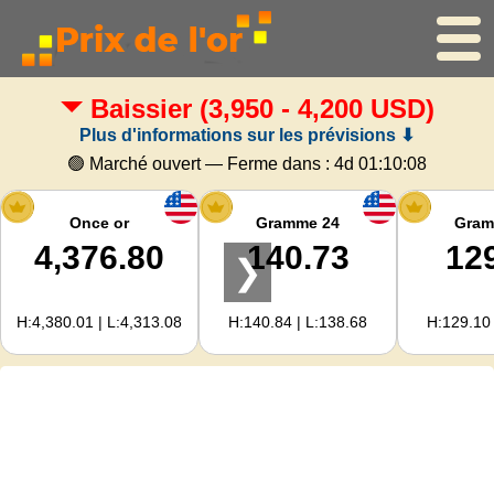
Baissier
(3,950 - 4,200 USD)
Accueil
Plus d'informations sur les prévisions ⬇
Cours de l'or
🟢 Marché ouvert — Ferme dans :
4d 01:10:07
Cours de l'argent
Once or
Gramme 24
Gram
4,376.80
140.73
12
❯
Calculateur d'or
H:4,380.01 | L:4,313.08
H:140.84 | L:138.68
H:129.10 
Pour les Webmasters
Prévisions du prix de l'or