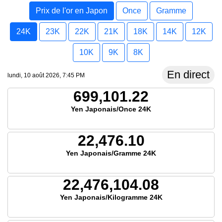
Prix de l'or en Japon
Once
Gramme
24K
23K
22K
21K
18K
14K
12K
10K
9K
8K
En direct
lundi, 10 août 2026, 7:45 PM
699,101.22
Yen Japonais/Once 24K
22,476.10
Yen Japonais/Gramme 24K
22,476,104.08
Yen Japonais/Kilogramme 24K