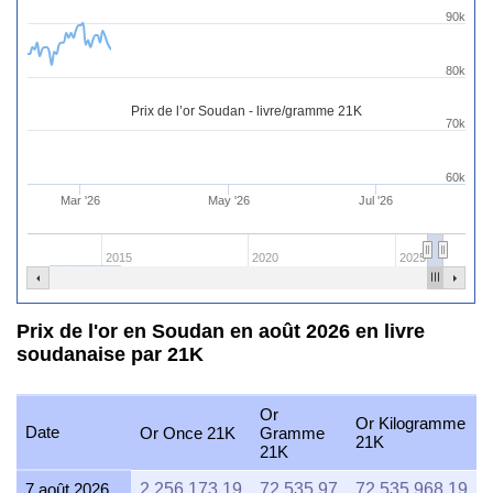
90k
80k
Prix de l’or Soudan - livre/gramme 21K
70k
60k
Mar '26
May '26
Jul '26
2015
2020
2025
Prix de l'or en Soudan en août 2026 en livre
soudanaise par 21K
Or
Or Kilogramme
Date
Or Once 21K
Gramme
O
21K
21K
7 août 2026
2,256,173.19
72,535.97
72,535,968.19