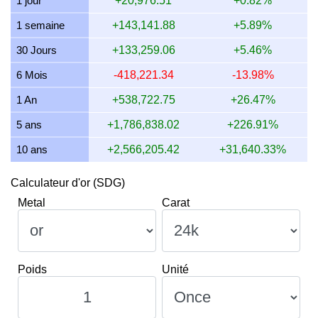
1 jour
+20,976.51
+0.82%
12 juillet 2026
2,162,294.24
69,517.76
69,517,759.77
1 semaine
+143,141.88
+5.89%
11 juillet 2026
2,162,294.24
69,517.76
69,517,759.77
30 Jours
+133,259.06
+5.46%
10 juillet 2026
2,153,432.38
69,232.85
69,232,850.92
6 Mois
-418,221.34
-13.98%
9 juillet 2026
2,171,229.34
69,805.02
69,805,023.24
1 An
+538,722.75
+26.47%
5 ans
+1,786,838.02
+226.91%
10 ans
+2,566,205.42
+31,640.33%
Calculateur d'or (SDG)
Metal
Carat
Poids
Unité