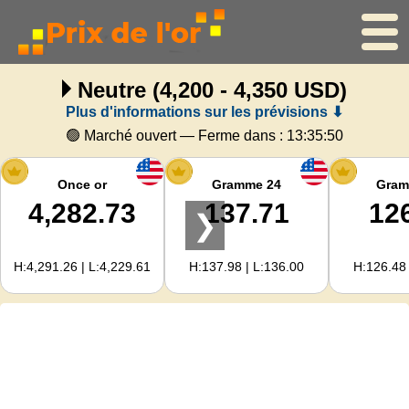
Neutre
(4,200 - 4,350 USD)
Accueil
Plus d'informations sur les prévisions ⬇
Cours de l'or
🟢 Marché ouvert — Ferme dans :
13:35:49
Cours de l'argent
Once or
Gramme 24
Gram
4,282.73
137.71
12
❯
Calculateur d'or
H:4,291.26 | L:4,229.61
H:137.98 | L:136.00
H:126.48 
Pour les Webmasters
Prévisions du prix de l'or