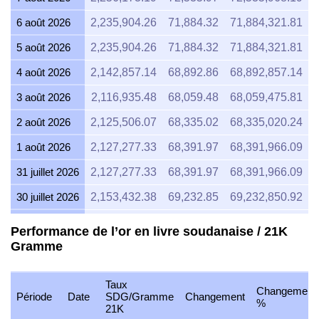
6 août 2026
2,235,904.26
71,884.32
71,884,321.81
5 août 2026
2,235,904.26
71,884.32
71,884,321.81
4 août 2026
2,142,857.14
68,892.86
68,892,857.14
3 août 2026
2,116,935.48
68,059.48
68,059,475.81
2 août 2026
2,125,506.07
68,335.02
68,335,020.24
1 août 2026
2,127,277.33
68,391.97
68,391,966.09
31 juillet 2026
2,127,277.33
68,391.97
68,391,966.09
30 juillet 2026
2,153,432.38
69,232.85
69,232,850.92
29 juillet 2026
2,125,506.07
68,335.02
68,335,020.24
Performance de l’or en livre soudanaise / 21K
Gramme
28 juillet 2026
2,118,699.60
68,116.19
68,116,192.04
27 juillet 2026
2,144,642.86
68,950.27
68,950,267.86
Taux
Changement
26 juillet 2026
2,127,277.33
68,391.97
68,391,966.09
Période
Date
SDG/Gramme
Changement
%
21K