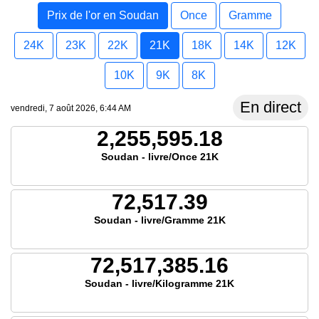
Prix de l'or en Soudan
Once
Gramme
24K
23K
22K
21K
18K
14K
12K
10K
9K
8K
En direct
vendredi, 7 août 2026, 6:44 AM
2,255,595.18
Soudan - livre/Once 21K
72,517.39
Soudan - livre/Gramme 21K
72,517,385.16
Soudan - livre/Kilogramme 21K