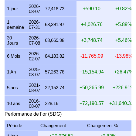
25 juillet 2026
2,127,277.33
68,391.97
68,391,966.09
2026-
1 jour
72,418.73
+590.10
+0.82%
08-07
24 juillet 2026
2,135,924.80
68,669.98
68,669,982.22
1
2026-
23 juillet 2026
2,127,277.33
68,391.97
68,391,966.09
68,391.97
+4,026.76
+5.89%
semaine
07-31
22 juillet 2026
2,180,238.59
70,094.67
70,094,670.64
30
2026-
68,669.98
+3,748.74
+5.46%
Jours
07-08
21 juillet 2026
2,135,924.80
68,669.98
68,669,982.22
2026-
20 juillet 2026
2,101,750.00
67,571.26
67,571,262.50
6 Mois
84,183.82
-11,765.09
-13.98%
02-07
19 juillet 2026
2,110,190.76
67,842.63
67,842,633.03
2025-
1 An
57,263.78
+15,154.94
+26.47%
08-07
18 juillet 2026
2,110,190.76
67,842.63
67,842,633.03
2021-
17 juillet 2026
2,110,190.76
67,842.63
67,842,633.03
5 ans
22,152.74
+50,265.99
+226.91%
08-07
16 juillet 2026
2,093,376.49
67,302.05
67,302,054.28
2016-
10 ans
228.16
+72,190.57
+31,640.33
08-07
15 juillet 2026
2,135,924.80
68,669.98
68,669,982.22
Performance de l’or (SDG)
14 juillet 2026
2,135,924.80
68,669.98
68,669,982.22
Période
Changement
Changement %
13 juillet 2026
2,101,750.00
67,571.26
67,571,262.50