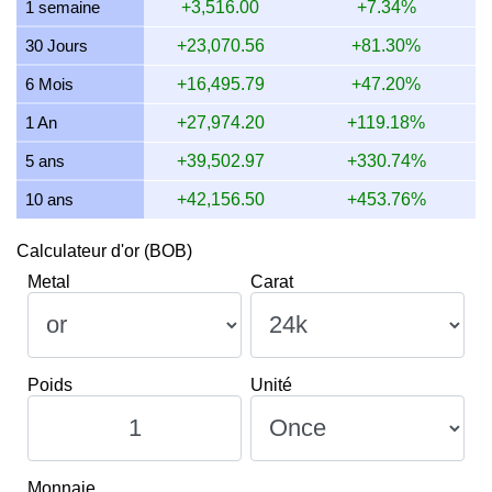
14 juillet 2026
28,145.69
904.88
678.66
529.36
1 semaine
+3,516.00
+7.34%
13 juillet 2026
27,695.36
890.41
667.80
520.89
30 Jours
+23,070.56
+81.30%
12 juillet 2026
28,493.17
916.06
687.04
535.89
6 Mois
+16,495.79
+47.20%
11 juillet 2026
28,493.17
916.06
687.04
535.89
1 An
+27,974.20
+119.18%
5 ans
+39,502.97
+330.74%
10 ans
+42,156.50
+453.76%
Calculateur d'or (BOB)
Metal
Carat
Poids
Unité
Monnaie