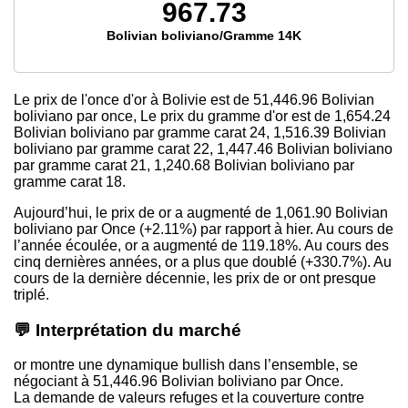
967.73
Bolivian boliviano/Gramme 14K
Le prix de l'once d'or à Bolivie est
de 51,446.96
Bolivian
boliviano par once, Le prix du gramme d'or est
de 1,654.24
Bolivian boliviano par gramme carat 24,
1,516.39
Bolivian
boliviano par gramme carat 22,
1,447.46
Bolivian boliviano
par gramme carat 21,
1,240.68
Bolivian boliviano par
gramme carat 18.
Aujourd’hui, le prix de or a augmenté de 1,061.90 Bolivian
boliviano par Once (+2.11%) par rapport à hier. Au cours de
l’année écoulée, or a augmenté de 119.18%. Au cours des
cinq dernières années, or a plus que doublé (+330.7%). Au
cours de la dernière décennie, les prix de or ont presque
triplé.
💬 Interprétation du marché
or montre une dynamique bullish dans l’ensemble, se
négociant à 51,446.96 Bolivian boliviano par Once.
La demande de valeurs refuges et la couverture contre