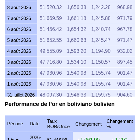
8 août 2026
51,520.32
1,656.38
1,242.28
968.98
7 août 2026
51,669.59
1,661.18
1,245.88
971.79
6 août 2026
51,456.42
1,654.32
1,240.74
967.78
5 août 2026
51,652.55
1,660.63
1,245.47
971.47
4 août 2026
49,555.09
1,593.20
1,194.90
932.02
3 août 2026
47,716.80
1,534.10
1,150.57
897.45
2 août 2026
47,930.96
1,540.98
1,155.74
901.47
1 août 2026
47,930.96
1,540.98
1,155.74
901.47
31 juillet 2026
48,097.30
1,546.33
1,159.75
904.60
Performance de l’or en boliviano bolivien
30 juillet 2026
46,324.25
1,489.32
1,116.99
871.25
29 juillet 2026
46,043.71
1,480.31
1,110.23
865.98
Taux
Changement
Période
Date
Changement
BOB/Once
%
28 juillet 2026
45,944.24
1,477.11
1,107.83
864.11
2026-
27 juillet 2026
45,944.36
1,477.11
1,107.83
864.11
1 jour
51,446.96
+1,061.90
+2.11%