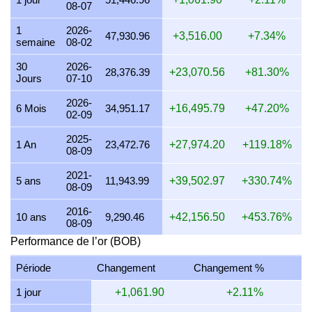
08-07
26 juillet 2026
44,973.98
1,445.91
1,084.43
845.86
1
2026-
47,930.96
+3,516.00
+7.34%
semaine
08-02
25 juillet 2026
44,973.98
1,445.91
1,084.43
845.86
30
2026-
24 juillet 2026
45,128.24
1,450.87
1,088.15
848.76
28,376.39
+23,070.56
+81.30%
Jours
07-10
23 juillet 2026
43,926.14
1,412.23
1,059.17
826.15
2026-
6 Mois
34,951.17
+16,495.79
+47.20%
02-09
22 juillet 2026
45,117.43
1,450.53
1,087.89
848.56
2025-
21 juillet 2026
43,666.84
1,403.89
1,052.92
821.27
1 An
23,472.76
+27,974.20
+119.18%
08-09
20 juillet 2026
27,695.36
890.41
667.80
520.89
2021-
5 ans
11,943.99
+39,502.97
+330.74%
08-09
19 juillet 2026
27,806.59
893.98
670.49
522.98
2016-
18 juillet 2026
27,806.59
893.98
670.49
522.98
10 ans
9,290.46
+42,156.50
+453.76%
08-09
17 juillet 2026
27,806.59
893.98
670.49
522.98
Performance de l’or (BOB)
16 juillet 2026
27,585.02
886.86
665.14
518.81
Période
Changement
Changement %
15 juillet 2026
28,145.69
904.88
678.66
529.36
1 jour
+1,061.90
+2.11%