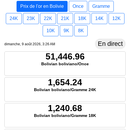
Prix de l'or en Bolivie
Once
Gramme
24K
23K
22K
21K
18K
14K
12K
10K
9K
8K
En direct
dimanche, 9 août 2026, 3:26 AM
51,446.96
Bolivian boliviano/Once
1,654.24
Bolivian boliviano/Gramme 24K
1,240.68
Bolivian boliviano/Gramme 18K