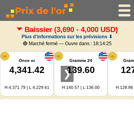
Baissier
(3,690 - 4,000 USD)
Accueil
Plus d'informations sur les prévisions ⬇
Cours de l'or
🔴 Marché fermé — Ouvre dans :
18:14:24
Cours de l'argent
Once or
Gramme 24
Gram
4,341.42
139.60
12
❯
Calculateur d'or
H:4,371.79 | L:4,229.61
H:140.57 | L:136.00
H:128.86 
Pour les Webmasters
Prévisions du prix de l'or