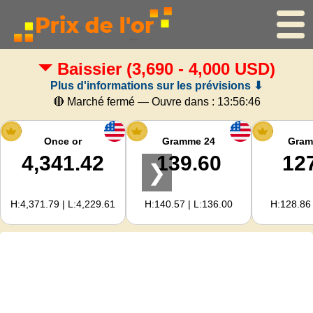
Baissier
(3,690 - 4,000 USD)
Accueil
Plus d'informations sur les prévisions ⬇
Cours de l'or
🔴 Marché fermé — Ouvre dans :
13:56:45
Cours de l'argent
Once or
Gramme 24
Gram
4,341.42
139.60
12
❯
Calculateur d'or
H:4,371.79 | L:4,229.61
H:140.57 | L:136.00
H:128.86 
Pour les Webmasters
Prévisions du prix de l'or