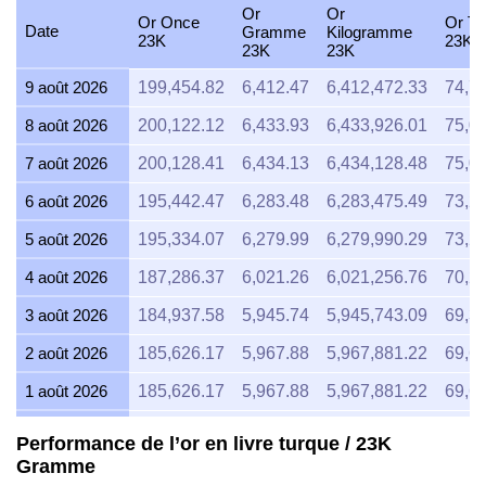
Or
Or
Or Once
Or To
Date
Gramme
Kilogramme
23K
23K
23K
23K
9 août 2026
199,454.82
6,412.47
6,412,472.33
74,7
8 août 2026
200,122.12
6,433.93
6,433,926.01
75,0
7 août 2026
200,128.41
6,434.13
6,434,128.48
75,0
6 août 2026
195,442.47
6,283.48
6,283,475.49
73,2
5 août 2026
195,334.07
6,279.99
6,279,990.29
73,2
4 août 2026
187,286.37
6,021.26
6,021,256.76
70,2
3 août 2026
184,937.58
5,945.74
5,945,743.09
69,3
2 août 2026
185,626.17
5,967.88
5,967,881.22
69,6
1 août 2026
185,626.17
5,967.88
5,967,881.22
69,6
31 juillet 2026
185,669.13
5,969.26
5,969,262.64
69,6
Performance de l’or en livre turque / 23K
Gramme
30 juillet 2026
187,517.32
6,028.68
6,028,681.87
70,3