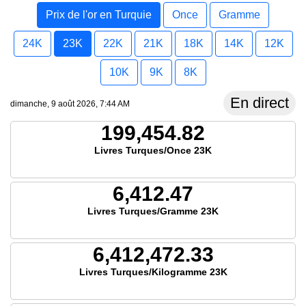
Prix de l'or en Turquie
Once
Gramme
24K
23K
22K
21K
18K
14K
12K
10K
9K
8K
En direct
dimanche, 9 août 2026, 7:44 AM
199,454.82
Livres Turques/Once 23K
6,412.47
Livres Turques/Gramme 23K
6,412,472.33
Livres Turques/Kilogramme 23K