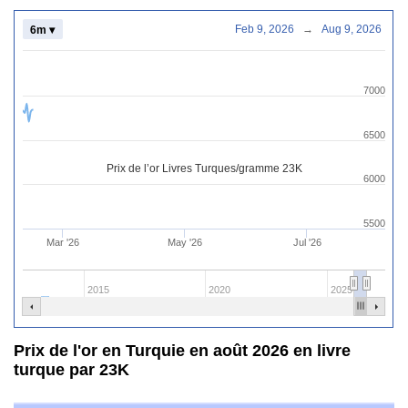
Feb 9, 2026
→
Aug 9, 2026
6m ▾
7000
6500
Prix de l’or Livres Turques/gramme 23K
6000
5500
Mar '26
May '26
Jul '26
2015
2020
2025
Prix de l'or en Turquie en août 2026 en livre
turque par 23K