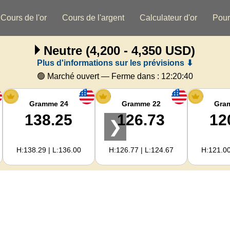
Cours de l'or
Cours de l'argent
Calculateur d'or
Pour
Neutre
(4,200 - 4,350 USD)
Plus d'informations sur les prévisions ⬇
🟢 Marché ouvert — Ferme dans :
12:20:39
Gramme 24
Gramme 22
Gra
138.25
126.73
12
❯
H:138.29 | L:136.00
H:126.77 | L:124.67
H:121.00