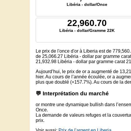
Libéria - dollar/Once
22,960.70
Libéria - dollar/Gramme 22K
Le prix de l'once d'or à Liberia est
de 779,560
de 25,066.27
Libéria - dollar par gramme cara
21,932.98
Libéria - dollar par gramme carat 2
Aujourd’hui, le prix de or a augmenté de 13,21
hier. Au cours de l’année écoulée, or a augme
plus que doublé (+157.7%). Au cours de la dern
💬 Interprétation du marché
or montre une dynamique bullish dans l’ensemb
Once.
La demande de valeurs refuges et la couverture
prix.
Voir aussi:
Prix de l'argent en Liberia