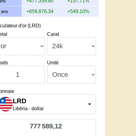
ans
+477,359.80
+157.71%
 ans
+659,876.34
+549.10%
culateur d'or (LRD)
etal
Carat
oids
Unité
onnaie
LRD
Libéria - dollar
777 589,12