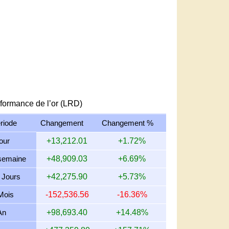
formance de l’or (LRD)
riode
Changement
Changement %
jour
+13,212.01
+1.72%
semaine
+48,909.03
+6.69%
 Jours
+42,275.90
+5.73%
Mois
-152,536.56
-16.36%
An
+98,693.40
+14.48%