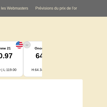
 les Webmasters
Prévisions du prix de l'or
mme 21
Once argent
Argent Kg
0.97
64.16
2,063.09
 | L:119.00
H:64.34 | L:61.15
H:2,068.81 | L:1,966.08