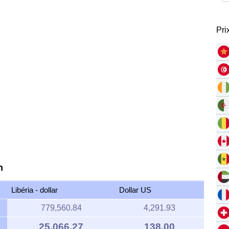
Pri
n
Libéria - dollar
Dollar US
779,560.84
4,291.93
25,066.27
138.00