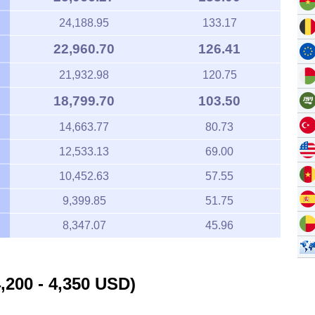
24,188.95
133.17
22,960.70
126.41
21,932.98
120.75
18,799.70
103.50
14,663.77
80.73
12,533.13
69.00
10,452.63
57.55
9,399.85
51.75
8,347.07
45.96
,200 - 4,350 USD)