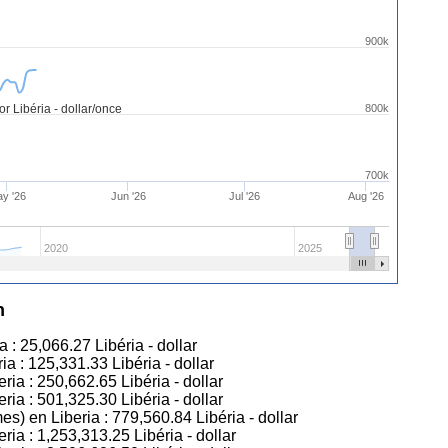
900k
'or Libéria - dollar/once
800k
700k
y '26
Jun '26
Jul '26
Aug '26
2020
2025
n
a :
25,066.27
Libéria - dollar
ria :
125,331.33
Libéria - dollar
eria :
250,662.65
Libéria - dollar
eria :
501,325.30
Libéria - dollar
mes) en Liberia :
779,560.84
Libéria - dollar
eria :
1,253,313.25
Libéria - dollar