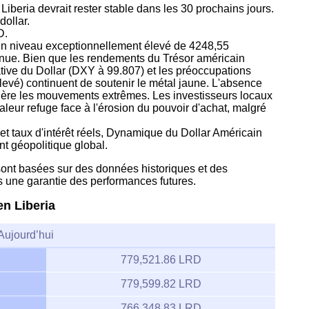
 Liberia devrait rester stable dans les 30 prochains jours.
dollar.
D.
à un niveau exceptionnellement élevé de 4248,55
nue. Bien que les rendements du Trésor américain
lative du Dollar (DXY à 99.807) et les préoccupations
élevé) continuent de soutenir le métal jaune. L'absence
ère les mouvements extrêmes. Les investisseurs locaux
eur refuge face à l'érosion du pouvoir d'achat, malgré
 et taux d'intérêt réels, Dynamique du Dollar Américain
nt géopolitique global.
 sont basées sur des données historiques et des
s une garantie des performances futures.
en Liberia
Aujourd’hui
779,521.86 LRD
779,599.82 LRD
766,348.83 LRD