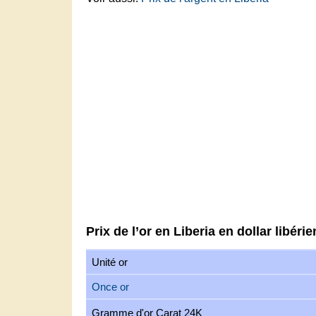
Prix de l’or en Liberia en dollar libérie
Unité or
Once or
Gramme d'or Carat 24K