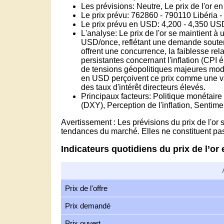
Les prévisions: Neutre, Le prix de l'or en
Le prix prévu: 762860 - 790110 Libéria - 
Le prix prévu en USD: 4,200 - 4,350 US
L'analyse: Le prix de l'or se maintient 
USD/once, reflétant une demande soute
offrent une concurrence, la faiblesse re
persistantes concernant l'inflation (CPI 
de tensions géopolitiques majeures mod
en USD perçoivent ce prix comme une val
des taux d'intérêt directeurs élevés.
Principaux facteurs: Politique monétaire
(DXY), Perception de l'inflation, Sentime
Avertissement : Les prévisions du prix de l'or
tendances du marché. Elles ne constituent pa
Indicateurs quotidiens du prix de l’or 
Prix de l'offre
Prix demandé
Prix ouvert