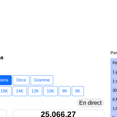
Per
ia
Pé
1 
beria
Once
Gramme
1 
30
18K
14K
12K
10K
9K
8K
6 
En direct
1 
25,066.27