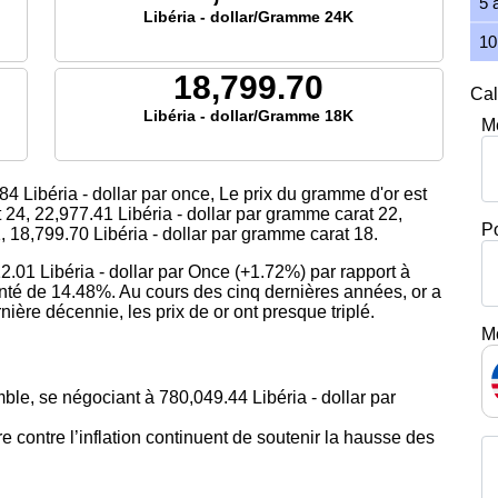
5 
Libéria - dollar/Gramme 24K
10
18,799.70
Cal
Libéria - dollar/Gramme 18K
M
.84
Libéria - dollar par once, Le prix du gramme d'or est
t 24,
22,977.41
Libéria - dollar par gramme carat 22,
P
1,
18,799.70
Libéria - dollar par gramme carat 18.
2.01 Libéria - dollar par Once (+1.72%) par rapport à
nté de 14.48%. Au cours des cinq dernières années, or a
ière décennie, les prix de or ont presque triplé.
M
le, se négociant à 780,049.44 Libéria - dollar par
 contre l’inflation continuent de soutenir la hausse des