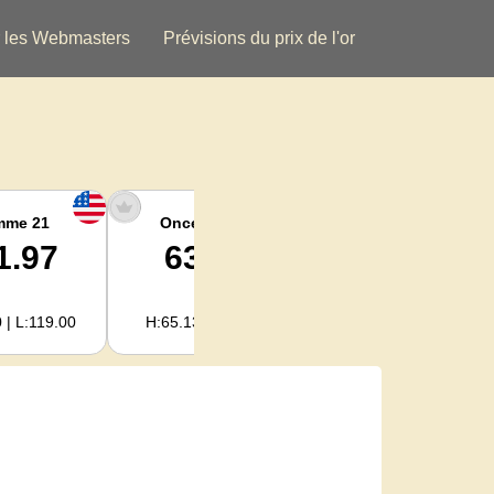
 les Webmasters
Prévisions du prix de l'or
mme 21
Once argent
Argent Kg
1.97
63.21
2,032.41
 | L:119.00
H:65.13 | L:61.15
H:2,094.18 | L:1,966.08