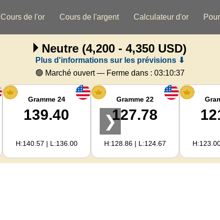
Cours de l'or
Cours de l'argent
Calculateur d'or
Pour
Neutre
(4,200 - 4,350 USD)
Plus d'informations sur les prévisions ⬇
🟢 Marché ouvert — Ferme dans :
03:10:36
Gramme 24
Gramme 22
Gra
139.40
127.78
12
❯
H:140.57 | L:136.00
H:128.86 | L:124.67
H:123.00