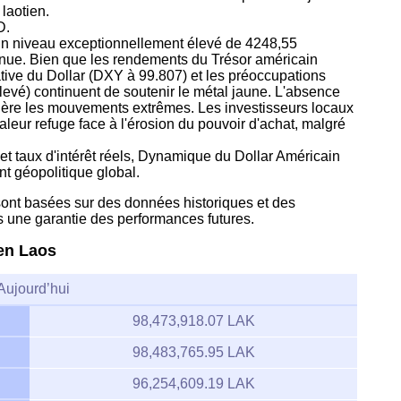
laotien.
D.
à un niveau exceptionnellement élevé de 4248,55
nue. Bien que les rendements du Trésor américain
lative du Dollar (DXY à 99.807) et les préoccupations
élevé) continuent de soutenir le métal jaune. L'absence
ère les mouvements extrêmes. Les investisseurs locaux
eur refuge face à l'érosion du pouvoir d'achat, malgré
 et taux d'intérêt réels, Dynamique du Dollar Américain
nt géopolitique global.
 sont basées sur des données historiques et des
s une garantie des performances futures.
 en Laos
Aujourd’hui
98,473,918.07 LAK
98,483,765.95 LAK
96,254,609.19 LAK