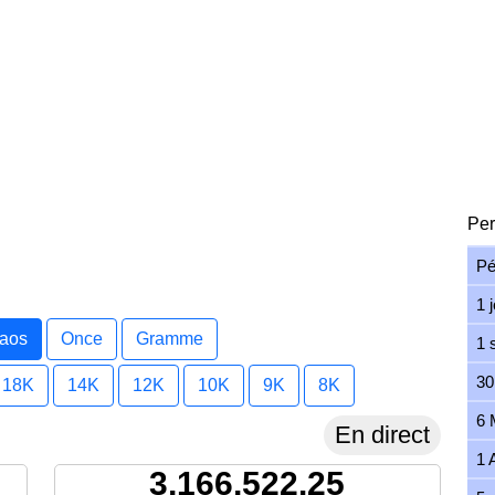
Per
Pé
1 
Laos
Once
Gramme
1 
30
18K
14K
12K
10K
9K
8K
6 
En direct
1 
3,166,522.25