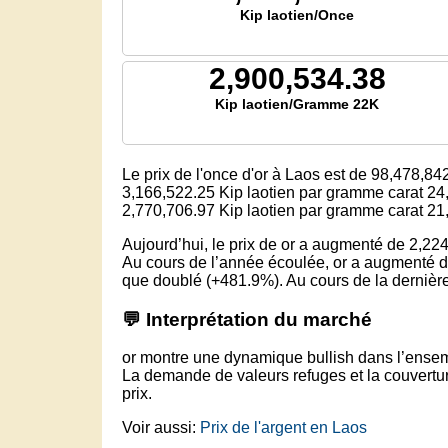
Kip laotien/Once
2,900,534.38
Kip laotien/Gramme 22K
Le prix de l'once d'or à Laos est
de 98,478,84
3,166,522.25
Kip laotien par gramme carat 24
2,770,706.97
Kip laotien par gramme carat 21
Aujourd’hui, le prix de or a augmenté de 2,224
Au cours de l’année écoulée, or a augmenté d
que doublé (+481.9%). Au cours de la dernière 
💬 Interprétation du marché
or montre une dynamique bullish dans l’ensem
La demande de valeurs refuges et la couverture
prix.
Voir aussi:
Prix de l'argent en Laos