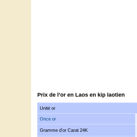
Prix de l’or en Laos en kip laotien
Unité or
Once or
Gramme d'or Carat 24K