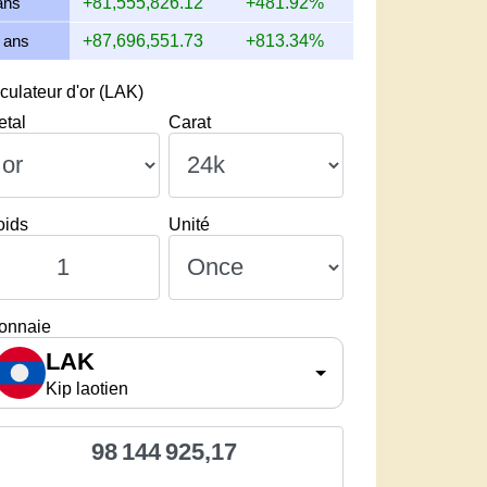
ans
+81,555,826.12
+481.92%
 ans
+87,696,551.73
+813.34%
culateur d'or (LAK)
etal
Carat
oids
Unité
onnaie
LAK
Kip laotien
98 144 925,17