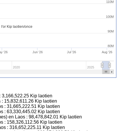
110M
100M
 l'or Kip laotien/once
90M
80M
y '26
Jun '26
Jul '26
Aug '26
2020
2025
:
3,166,522.25
Kip laotien
 :
15,832,611.26
Kip laotien
os :
31,665,222.51
Kip laotien
os :
63,330,445.02
Kip laotien
mes) en Laos :
98,478,842.01
Kip laotien
os :
158,326,112.56
Kip laotien
aos :
316,652,225.11
Kip laotien