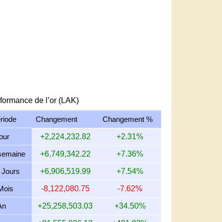
formance de l’or (LAK)
riode
Changement
Changement %
jour
+2,224,232.82
+2.31%
semaine
+6,749,342.22
+7.36%
 Jours
+6,906,519.99
+7.54%
Mois
-8,122,080.75
-7.62%
An
+25,258,503.03
+34.50%