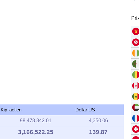
Pri
Kip laotien
Dollar US
98,478,842.01
4,350.06
3,166,522.25
139.87