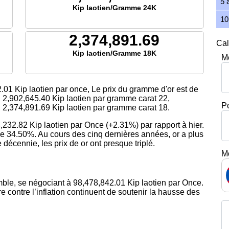
5 
Kip laotien/Gramme 24K
10
2,374,891.69
Cal
Kip laotien/Gramme 18K
M
2.01
Kip laotien par once, Le prix du gramme d'or est
de
,
2,902,645.40
Kip laotien par gramme carat 22,
P
,
2,374,891.69
Kip laotien par gramme carat 18.
,232.82 Kip laotien par Once (+2.31%) par rapport à hier.
e 34.50%. Au cours des cinq dernières années, or a plus
décennie, les prix de or ont presque triplé.
M
ble, se négociant à 98,478,842.01 Kip laotien par Once.
 contre l’inflation continuent de soutenir la hausse des