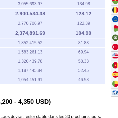
3,055,693.97
134.98
2,900,534.38
128.12
2,770,706.97
122.39
2,374,891.69
104.90
1,852,415.52
81.83
1,583,261.13
69.94
1,320,439.78
58.33
1,187,445.84
52.45
1,054,451.91
46.58
,200 - 4,350 USD)
n Laos devrait rester stable dans les 30 prochains jours.