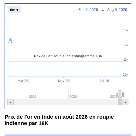
Feb 6, 2026
→
Aug 6, 2026
6m ▾
13k
12k
Prix de l’or Roupie Indienne/gramme 18K
11k
10k
Mar '26
May '26
Jul '26
2015
2020
2025
Prix de l'or en Inde en août 2026 en roupie
indienne par 18K