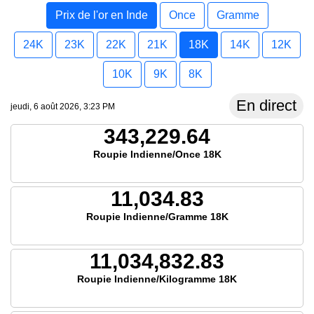
Prix de l'or en Inde
Once
Gramme
24K
23K
22K
21K
18K
14K
12K
10K
9K
8K
En direct
jeudi, 6 août 2026, 3:23 PM
343,229.64
Roupie Indienne/Once 18K
11,034.83
Roupie Indienne/Gramme 18K
11,034,832.83
Roupie Indienne/Kilogramme 18K