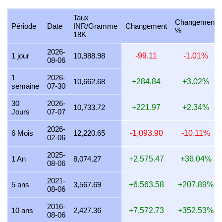
26 juillet 2026
330,770.84
10,634.28
10,634,282.62
12
Taux
Changement
25 juillet 2026
330,770.84
10,634.28
10,634,282.62
12
Période
Date
INR/Gramme
Changement
%
18K
24 juillet 2026
332,056.24
10,675.61
10,675,608.10
12
2026-
1 jour
10,988.98
-99.11
-1.01%
08-06
23 juillet 2026
332,262.89
10,682.25
10,682,251.79
12
1
2026-
22 juillet 2026
339,504.46
10,915.07
10,915,068.48
12
10,662.68
+284.84
+3.02%
semaine
07-30
21 juillet 2026
331,877.60
10,669.86
10,669,864.72
12
30
2026-
10,733.72
+221.97
+2.34%
Jours
07-07
20 juillet 2026
326,994.67
10,512.88
10,512,878.56
12
2026-
19 juillet 2026
328,923.94
10,574.90
10,574,904.66
12
6 Mois
12,220.65
-1,093.90
-10.11%
02-06
18 juillet 2026
328,923.94
10,574.90
10,574,904.66
12
2025-
1 An
8,074.27
+2,575.47
+36.04%
08-06
17 juillet 2026
328,153.18
10,550.12
10,550,124.66
12
2021-
16 juillet 2026
325,333.92
10,459.49
10,459,485.66
12
5 ans
3,567.69
+6,563.58
+207.89%
08-06
15 juillet 2026
331,623.15
10,661.68
10,661,684.16
12
2016-
10 ans
2,427.36
+7,572.73
+352.53%
08-06
14 juillet 2026
331,133.58
10,645.94
10,645,944.51
12