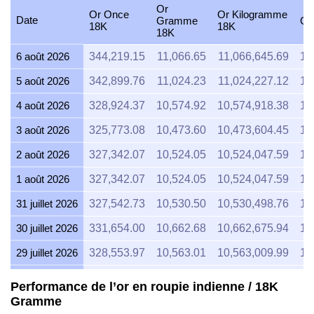
Or
Or Once
Or Kilogramme
Date
Gramme
Or
18K
18K
18K
6 août 2026
344,219.15
11,066.65
11,066,645.69
12
5 août 2026
342,899.76
11,024.23
11,024,227.12
12
4 août 2026
328,924.37
10,574.92
10,574,918.38
12
3 août 2026
325,773.08
10,473.60
10,473,604.45
12
2 août 2026
327,342.07
10,524.05
10,524,047.59
12
1 août 2026
327,342.07
10,524.05
10,524,047.59
12
31 juillet 2026
327,542.73
10,530.50
10,530,498.76
12
30 juillet 2026
331,654.00
10,662.68
10,662,675.94
12
29 juillet 2026
328,553.97
10,563.01
10,563,009.99
12
28 juillet 2026
326,700.86
10,503.43
10,503,432.69
12
Performance de l’or en roupie indienne / 18K
Gramme
27 juillet 2026
331,537.73
10,658.94
10,658,937.95
12