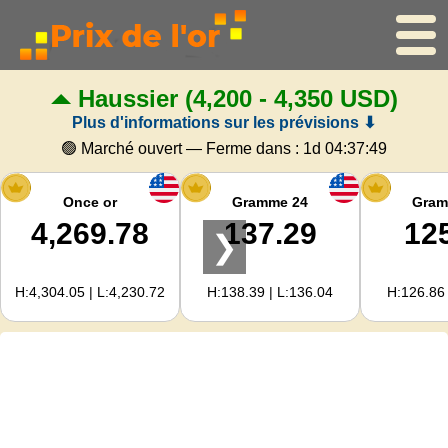
Haussier
(4,200 - 4,350 USD)
Accueil
Plus d'informations sur les prévisions ⬇
Cours de l'or
🟢 Marché ouvert — Ferme dans :
1d 04:37:49
Cours de l'argent
Once or
Gramme 24
Gram
4,269.78
137.29
12
❯
Calculateur d'or
H:4,304.05 | L:4,230.72
H:138.39 | L:136.04
H:126.86 
Pour les Webmasters
Prévisions du prix de l'or